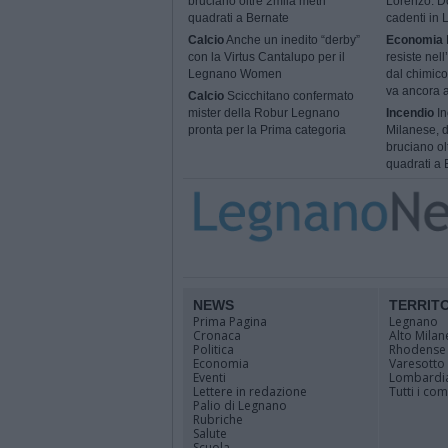
bruciano oltre 2mila metri
Lorenzo. Do
quadrati a Bernate
cadenti in
Calcio
Anche un inedito “derby”
Economia
con la Virtus Cantalupo per il
resiste nel
Legnano Women
dal chimico
va ancora a
Calcio
Scicchitano confermato
mister della Robur Legnano
Incendio
In
pronta per la Prima categoria
Milanese, 
bruciano ol
quadrati a 
NEWS
TERRIT
Prima Pagina
Legnano
Cronaca
Alto Milan
Politica
Rhodense
Economia
Varesotto
Eventi
Lombardi
Lettere in redazione
Tutti i co
Palio di Legnano
Rubriche
Salute
Scuola