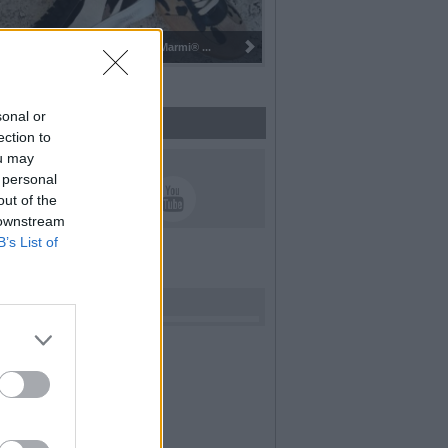
Pulizia del bosco del Rugareto a ...
sonal or
ection to
ou may
UICI SUI SOCIAL
 personal
out of the
 downstream
B’s List of
rdiamo i nostri cari