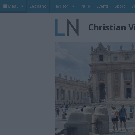
Menù
Legnano
Territori
Palio
Eventi
Sport
V
Christian Vi