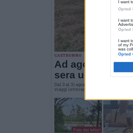
I want t
Opted 
I want 
Advertis
Opted 
I want t
of my P
was col
Opted 
CASTRONNO
Ad agosto Materi
sera una propost
Dal 3 al 31 agosto l'hub culturale di
viaggi letterari e gastronomici, conve
Foto dei lettori