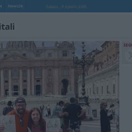
N
News24
Sabato , 8 Agosto 2026
tali
SEG