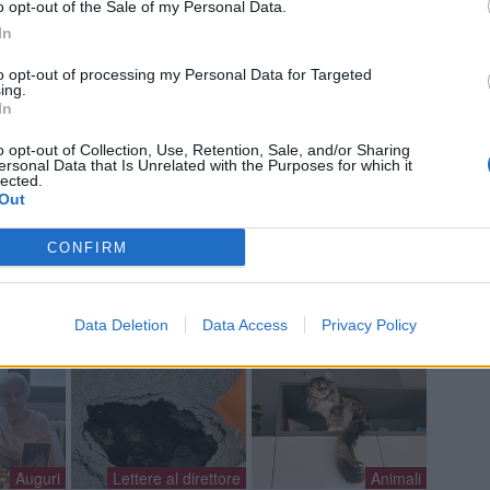
o opt-out of the Sale of my Personal Data.
In
to opt-out of processing my Personal Data for Targeted
ing.
In
o opt-out of Collection, Use, Retention, Sale, and/or Sharing
ersonal Data that Is Unrelated with the Purposes for which it
lected.
Out
a non va in ferie: ogni
CONFIRM
a per te
 Castronno propone un appuntamento diverso ogni sera, tra
Data Deletion
Data Access
Privacy Policy
rsazioni, laboratori creativi, sfide musicali e burraco
Auguri
Lettere al direttore
Animali