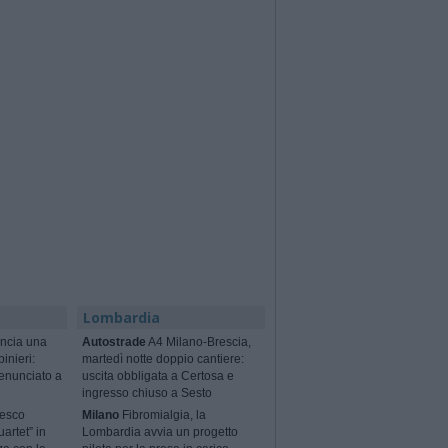
Lombardia
ncia una
Autostrade
A4 Milano-Brescia,
binieri:
martedì notte doppio cantiere:
enunciato a
uscita obbligata a Certosa e
ingresso chiuso a Sesto
cesco
Milano
Fibromialgia, la
artet” in
Lombardia avvia un progetto