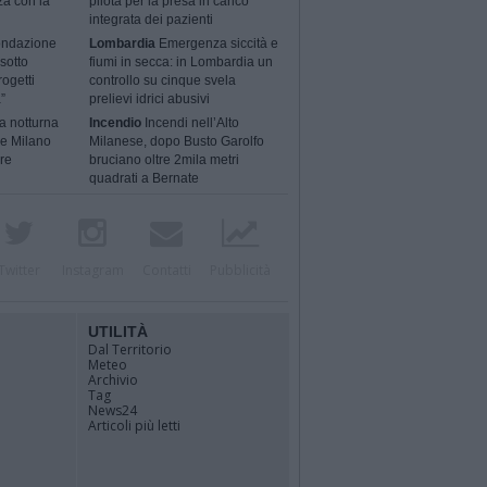
za con la
pilota per la presa in carico
integrata dei pazienti
ondazione
Lombardia
Emergenza siccità e
sotto
fiumi in secca: in Lombardia un
rogetti
controllo su cinque svela
”
prelievi idrici abusivi
a notturna
Incendio
Incendi nell’Alto
 e Milano
Milanese, dopo Busto Garolfo
ere
bruciano oltre 2mila metri
quadrati a Bernate
Twitter
Instagram
Contatti
Pubblicità
UTILITÀ
Dal Territorio
Meteo
Archivio
Tag
News24
Articoli più letti