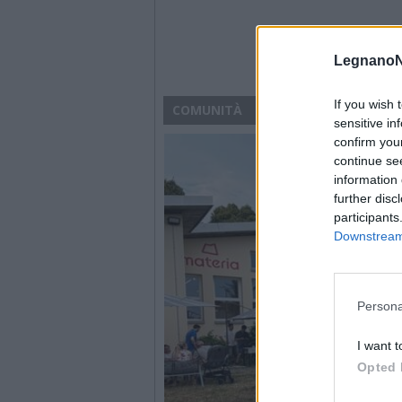
LegnanoN
If you wish 
COMUNITÀ
sensitive in
confirm you
continue se
information 
further disc
participants
Downstream 
Persona
I want t
Opted 