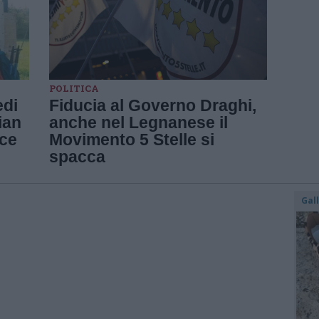
POLITICA
edi
Fiducia al Governo Draghi,
ian
anche nel Legnanese il
oce
Movimento 5 Stelle si
spacca
Gal