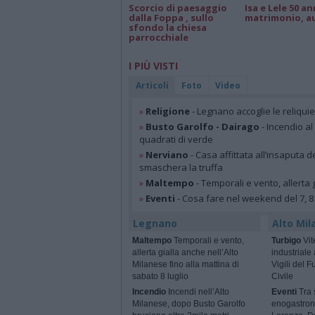
Scorcio di paesaggio
Isa e Lele 50 an
dalla Foppa , sullo
matrimonio, a
sfondo la chiesa
parrocchiale
I PIÙ VISTI
Articoli
Foto
Video
»
Religione
- Legnano accoglie le reliqui
»
Busto Garolfo - Dairago
- Incendio al
quadrati di verde
»
Nerviano
- Casa affittata all’insaputa d
smaschera la truffa
»
Maltempo
- Temporali e vento, allerta g
»
Eventi
- Cosa fare nel weekend del 7, 8
Legnano
Alto Mil
Maltempo
Temporali e vento,
Turbigo
Vit
allerta gialla anche nell’Alto
industriale
Milanese fino alla mattina di
Vigili del 
sabato 8 luglio
Civile
Incendio
Incendi nell’Alto
Eventi
Tra s
Milanese, dopo Busto Garolfo
enogastron