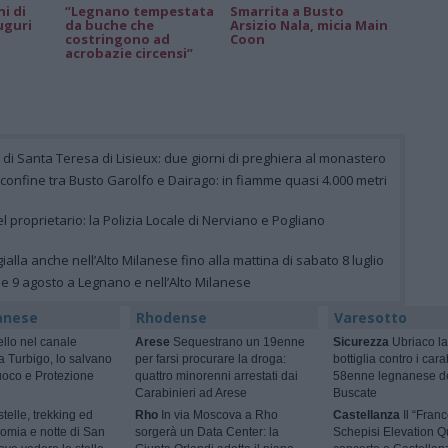
ni di
“Legnano tempestata
Smarrita a Busto
uguri
da buche che
Arsizio Nala, micia Main
costringono ad
Coon
acrobazie circensi”
e di Santa Teresa di Lisieux: due giorni di preghiera al monastero
 confine tra Busto Garolfo e Dairago: in fiamme quasi 4.000 metri
el proprietario: la Polizia Locale di Nerviano e Pogliano
ialla anche nell’Alto Milanese fino alla mattina di sabato 8 luglio
 e 9 agosto a Legnano e nell’Alto Milanese
anese
Rhodense
Varesotto
ello nel canale
Arese
Sequestrano un 19enne
Sicurezza
Ubriaco la
 a Turbigo, lo salvano
per farsi procurare la droga:
bottiglia contro i cara
Fuoco e Protezione
quattro minorenni arrestati dai
58enne legnanese d
Carabinieri ad Arese
Buscate
telle, trekking ed
Rho
In via Moscova a Rho
Castellanza
Il “Fran
omia e notte di San
sorgerà un Data Center: la
Schepisi Elevation Qu