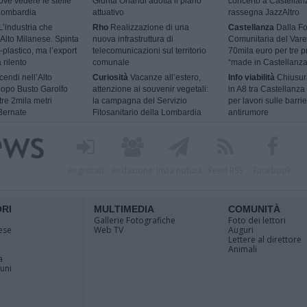
ve vedere le stelle
Giunta Orlandi adotta il piano
concerto a Castellan
 Lombardia
attuativo
rassegna JazzAltro
L’industria che
Rho
Realizzazione di una
Castellanza
Dalla F
l’Alto Milanese. Spinta
nuova infrastruttura di
Comunitaria del Vare
-plastico, ma l’export
telecomunicazioni sul territorio
70mila euro per tre p
 rilento
comunale
“made in Castellanza
cendi nell’Alto
Curiosità
Vacanze all’estero,
Info viabilità
Chiusur
dopo Busto Garolfo
attenzione ai souvenir vegetali:
in A8 tra Castellanza
tre 2mila metri
la campagna del Servizio
per lavori sulle barri
Bernate
Fitosanitario della Lombardia
antirumore
Registrati
Redazione
Invia notizia
Feed RSS
Facebook
ORI
MULTIMEDIA
COMUNITÀ
Gallerie Fotografiche
Foto dei lettori
ese
Web TV
Auguri
Lettere al direttore
Animali
a
muni