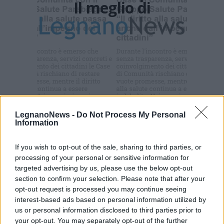
Il meglio di
Iscriviti alla
newsletter
LegnanoNews -
Do Not Process My Personal
Commenti
Information
Accedi
o
registrati
per commentare questo
articolo.
If you wish to opt-out of the sale, sharing to third parties, or
L'email è richiesta ma non verrà mostrata ai visitatori. Il contenuto di questo
processing of your personal or sensitive information for
commento esprime il pensiero dell'autore e non rappresenta la linea editoriale
targeted advertising by us, please use the below opt-out
di VareseNews.it, che rimane autonoma e indipendente. I messaggi inclusi nei
commenti non sono testi giornalistici, ma post inviati dai singoli lettori che
section to confirm your selection. Please note that after your
possono essere automaticamente pubblicati senza filtro preventivo. I commenti
che includano uno o più link a siti esterni verranno rimossi in automatico dal
opt-out request is processed you may continue seeing
sistema.
interest-based ads based on personal information utilized by
us or personal information disclosed to third parties prior to
your opt-out. You may separately opt-out of the further