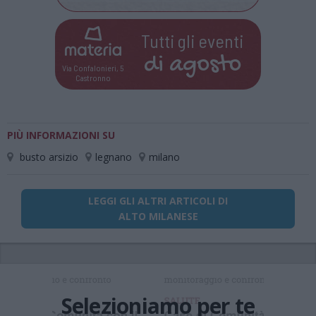
Tutti gli eventi
di
agosto
Via Confalonieri, 5
Castronno
PIÙ INFORMAZIONI SU
busto arsizio
legnano
milano
LEGGI GLI ALTRI ARTICOLI DI
ALTO MILANESE
Selezioniamo per te