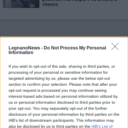
rilento
LegnanoNews -
Do Not Process My Personal
Information
If you wish to opt-out of the sale, sharing to third parties, or
processing of your personal or sensitive information for
targeted advertising by us, please use the below opt-out
section to confirm your selection. Please note that after your
opt-out request is processed you may continue seeing
interest-based ads based on personal information utilized by
us or personal information disclosed to third parties prior to
your opt-out. You may separately opt-out of the further
Canegrate - Notizia sponsorizzata
disclosure of your personal information by third parties on the
Ultima chiamata prima di
IAB’s list of downstream participants. This information may
Ferragosto da Giridea a
Canegrate: mille paia di scarpe a 7
also be disclosed by us to third parties on the
IAB’s List of