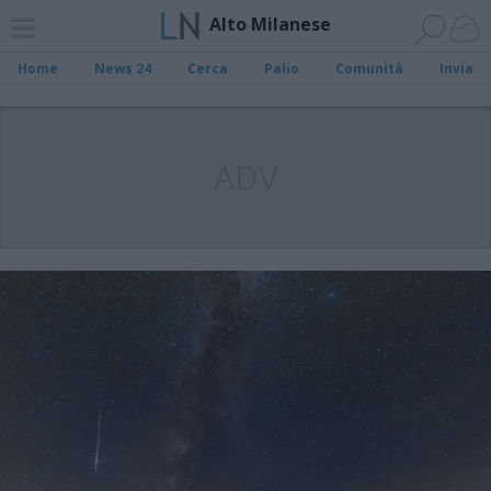
Alto Milanese
Home
News 24
Cerca
Palio
Comunità
Invia
ADV