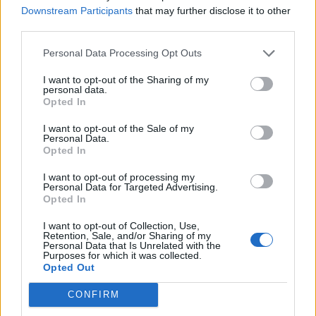
euro e tante offerte
Downstream Participants
that may further disclose it to other
third parties.
Viabilità
Personal Data Processing Opt Outs
Weekend da “bollino nero” per
l’esodo estivo. Previsti oltre 25
I want to opt-out of the Sharing of my
milioni di mezzi in viaggio
personal data.
Opted In
I want to opt-out of the Sale of my
Busto Garolfo - Dairago
Personal Data.
Incendio al confine tra Busto
Opted In
Garolfo e Dairago: in fiamme
quasi 4.000 metri quadrati di
I want to opt-out of processing my
verde
Personal Data for Targeted Advertising.
Opted In
Rho
I want to opt-out of Collection, Use,
Retention, Sale, and/or Sharing of my
In via Moscova a Rho sorgerà un
Personal Data that Is Unrelated with the
Data Center: la Giunta Orlandi
Purposes for which it was collected.
adotta il piano attuativo
Opted Out
CONFIRM