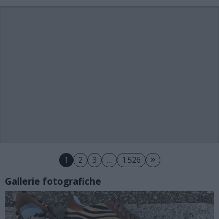
»
1
2
3
…
1.526
Gallerie fotografiche