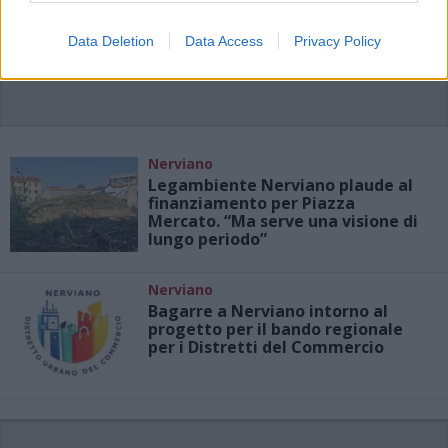
Data Deletion
Data Access
Privacy Policy
Nerviano
Legambiente Nerviano plaude al
finanziamento per Piazza
Mercato. “Ma serve una visione di
lungo periodo”
Nerviano
Bagarre a Nerviano intorno al
progetto per il bando regionale
per i Distretti del Commercio