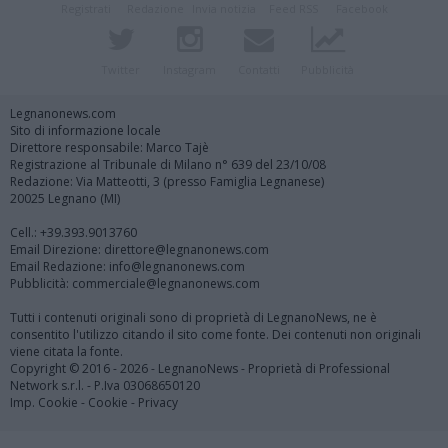
Registrati
Redazione
Invia notizia
Feed RSS
Facebook
Twitter
Instagram
Contatti
Pubblicità
Legnanonews.com
Sito di informazione locale
Direttore responsabile: Marco Tajè
Registrazione al Tribunale di Milano n° 639 del 23/10/08
Redazione: Via Matteotti, 3 (presso Famiglia Legnanese)
20025 Legnano (MI)
Cell.: +39.393.9013760
Email Direzione: direttore@legnanonews.com
Email Redazione: info@legnanonews.com
Pubblicità: commerciale@legnanonews.com
Tutti i contenuti originali sono di proprietà di LegnanoNews, ne è
consentito l'utilizzo citando il sito come fonte. Dei contenuti non originali
viene citata la fonte.
Copyright © 2016 - 2026 - LegnanoNews - Proprietà di Professional
Network s.r.l. - P.Iva 03068650120
Imp. Cookie
-
Cookie
-
Privacy