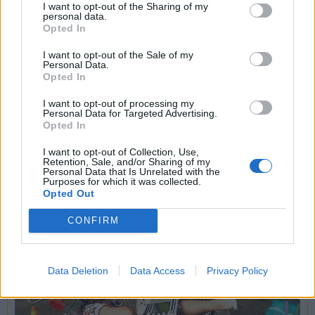
I want to opt-out of the Sharing of my
personal data.
Opted In
MALPENSA
Amazon va a Montichiari, resta aperta
I want to opt-out of the Sale of my
Personal Data.
la partita per quasi 200 lavoratori. La
Opted In
politica chiede un tavolo regionale
I want to opt-out of processing my
Personal Data for Targeted Advertising.
Opted In
I want to opt-out of Collection, Use,
Retention, Sale, and/or Sharing of my
Personal Data that Is Unrelated with the
Purposes for which it was collected.
Opted Out
CONFIRM
Data Deletion
Data Access
Privacy Policy