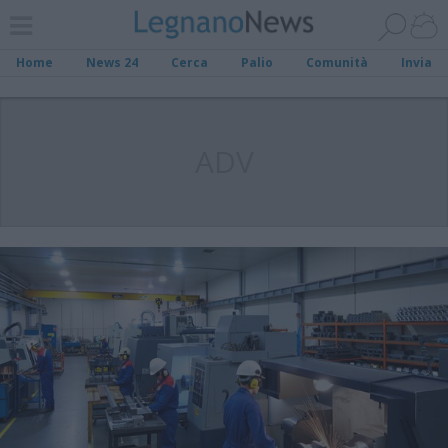
Home
News 24
Cerca
Palio
Comunità
Invia
ADV