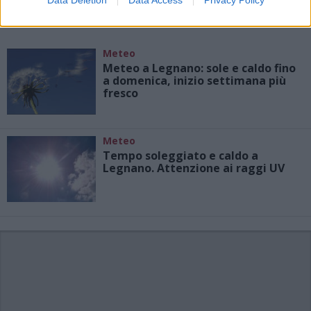
Data Deletion
Data Access
Privacy Policy
Meteo
Meteo a Legnano: sole e caldo fino
a domenica, inizio settimana più
fresco
Meteo
Tempo soleggiato e caldo a
Legnano. Attenzione ai raggi UV