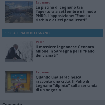
Legnano
La piscina di Legnano tra
l’apertura a settembre e il nodo
PNRR. L’opposizione: “Fondi a
rischio e atleti penalizzati”
SPECIALE PALIO DI LEGNANO
Palio
Il mossiere legnanese Gennaro
Milone in Sardegna per il “Palio
dei vicinati”
Legnano
Quando una saracinesca
racconta una città. Il Palio di
Legnano “dipinto” sulla serranda
di un negozio
Comunità