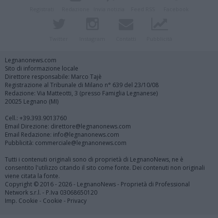
Registrati
Redazione
Invia notizia
Feed RSS
Facebook
Twitter
Instagram
Contatti
Pubblicità
Legnanonews.com
Sito di informazione locale
Direttore responsabile: Marco Tajè
Registrazione al Tribunale di Milano n° 639 del 23/10/08
Redazione: Via Matteotti, 3 (presso Famiglia Legnanese)
20025 Legnano (MI)
Cell.: +39.393.9013760
Email Direzione: direttore@legnanonews.com
Email Redazione: info@legnanonews.com
Pubblicità: commerciale@legnanonews.com
Tutti i contenuti originali sono di proprietà di LegnanoNews, ne è
consentito l'utilizzo citando il sito come fonte. Dei contenuti non originali
viene citata la fonte.
Copyright © 2016 - 2026 - LegnanoNews - Proprietà di Professional
Network s.r.l. - P.Iva 03068650120
Imp. Cookie
-
Cookie
-
Privacy