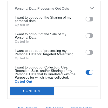
gioia: Theo da Golden e la forma
della felicità
Personal Data Processing Opt Outs
I want to opt-out of the Sharing of my
personal data.
Meteo
Opted In
Meteo Legnano, il caldo non
molla: fino a 35 gradi, poi cambia
I want to opt-out of the Sale of my
Personal Data.
tutto con temporali in arrivo
Opted In
I want to opt-out of processing my
Personal Data for Targeted Advertising.
Libro sul comodino
Opted In
Arte e mistero: “La stanza delle
ombre”
I want to opt-out of Collection, Use,
Retention, Sale, and/or Sharing of my
Personal Data that Is Unrelated with the
Purposes for which it was collected.
Opted Out
CONFIRM