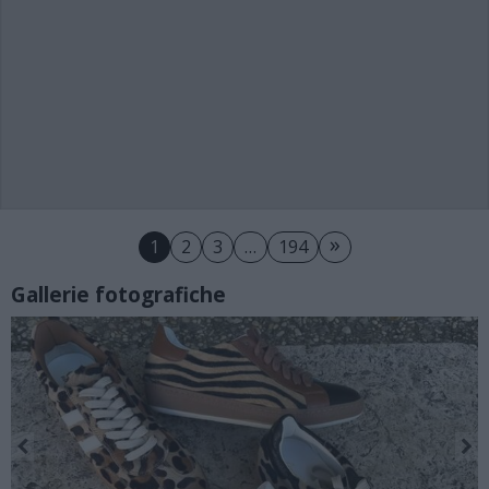
»
1
2
3
…
194
Gallerie fotografiche