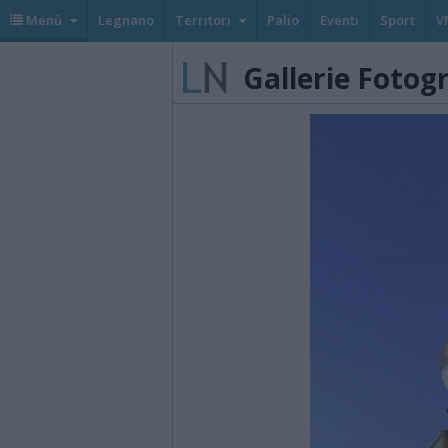
Menù
Legnano
Territori
Palio
Eventi
Sport
V
Gallerie Fotog