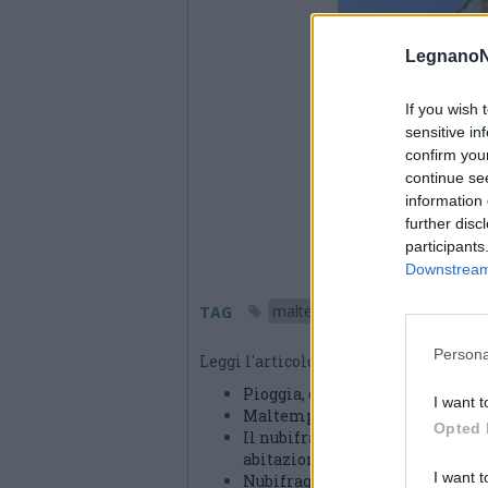
LegnanoN
If you wish 
sensitive in
confirm you
continue se
information 
further disc
participants
Downstream 
maltempo
Legnano
TAG
Persona
Leggi l'articolo:
Pioggia, grandine e vento: Legn
I want t
Maltempo a Legnano, cimiteri e 
Opted 
Il nubifragio “piega” la croce d
abitazioni evacuate
I want t
Nubifragio sul Legnanese, Cacucc