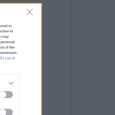
sonal or
ection to
ou may
 personal
out of the
 downstream
B’s List of