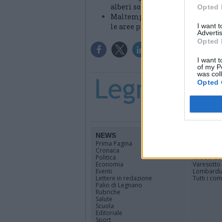
alberi sono già a terra”
Opted 
Maltempo e prevenzione a Legnan
I want 
le aree più critiche”
Advertis
Opted 
I want t
of my P
was col
Opted 
NEWS
TERRIT
Prima Pagina
Legnano
Cronaca
Alto Milan
Politica
Rhodense
Economia
Varesotto
Eventi
Lombardi
Lettere in redazione
Tutti i co
Palio di Legnano
Rubriche
Salute
Scuola
Editoriale
Sport