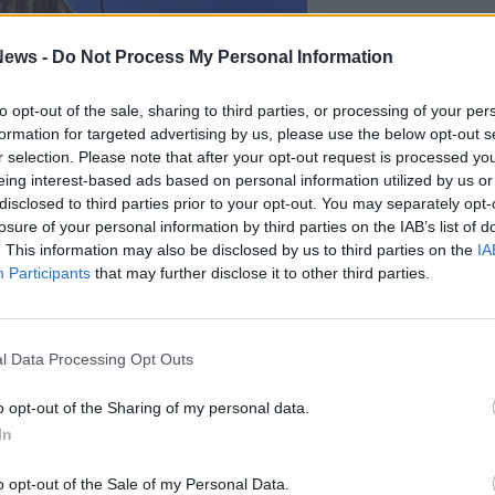
ews -
Do Not Process My Personal Information
to opt-out of the sale, sharing to third parties, or processing of your per
formation for targeted advertising by us, please use the below opt-out s
r selection. Please note that after your opt-out request is processed y
eing interest-based ads based on personal information utilized by us or
disclosed to third parties prior to your opt-out. You may separately opt-
losure of your personal information by third parties on the IAB’s list of
. This information may also be disclosed by us to third parties on the
IA
Participants
that may further disclose it to other third parties.
1 di 61
l Data Processing Opt Outs
ano colpita da un violento temporale
o opt-out of the Sharing of my personal data.
Parco Castello chiusi anche giovedì 11 giugno
In
el Santuario della Boretta a Cerro Maggiore. Strada chiusa e
o opt-out of the Sale of my Personal Data.
i (FdI): “La prevenzione si fa prima, non quando gli