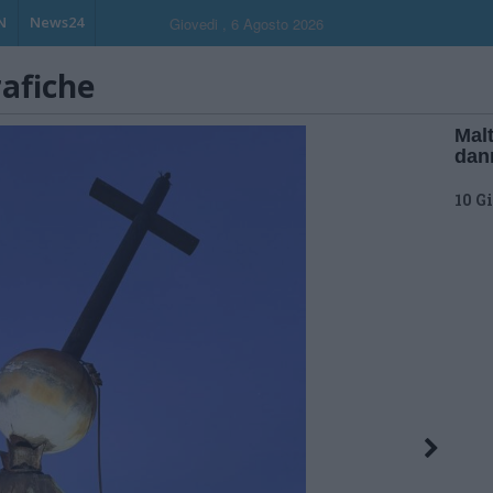
N
News24
Giovedi , 6 Agosto 2026
rafiche
Malt
dan
10 G