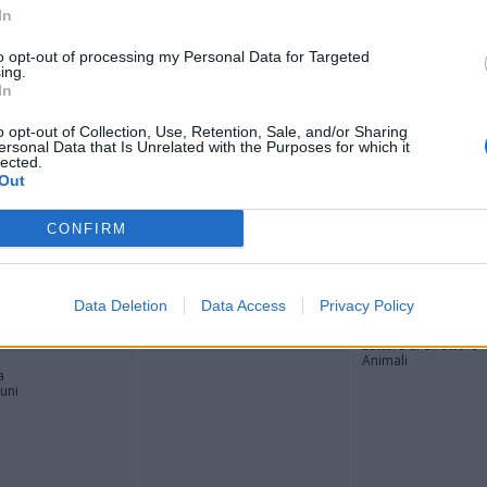
In
o, Radice: “Più risorse per potature. In corso studi per
to opt-out of processing my Personal Data for Targeted
ing.
In
o opt-out of Collection, Use, Retention, Sale, and/or Sharing
ersonal Data that Is Unrelated with the Purposes for which it
lected.
Out
CONFIRM
Registrati
Redazione
Invia notizia
Feed RSS
Facebook
ORI
MULTIMEDIA
COMUNITÀ
Data Deletion
Data Access
Privacy Policy
Gallerie Fotografiche
Foto dei lettori
ese
Web TV
Auguri
Lettere al direttore
Animali
a
muni