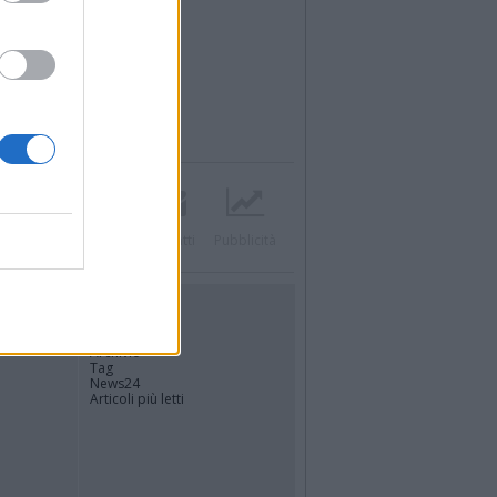
Twitter
Instagram
Contatti
Pubblicità
UTILITÀ
Dal Territorio
Meteo
Archivio
Tag
News24
Articoli più letti