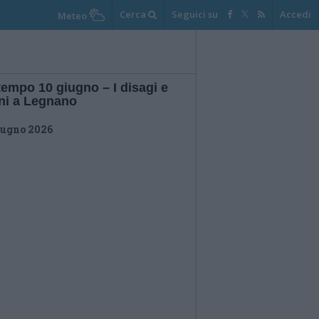
Cerca
Seguici su
Accedi
Meteo
empo 10 giugno – I disagi e
ni a Legnano
iugno 2026