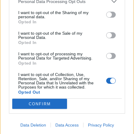
Personal Data Processing Opt Outs
L'email è richiesta ma non verrà mostrata ai visitatori. Il contenuto di questo
commento esprime il pensiero dell'autore e non rappresenta la linea editoriale
I want to opt-out of the Sharing of my
di VareseNews.it, che rimane autonoma e indipendente. I messaggi inclusi nei
personal data.
commenti non sono testi giornalistici, ma post inviati dai singoli lettori che
possono essere automaticamente pubblicati senza filtro preventivo. I commenti
Opted In
che includano uno o più link a siti esterni verranno rimossi in automatico dal
sistema.
I want to opt-out of the Sale of my
Personal Data.
Opted In
I want to opt-out of processing my
Personal Data for Targeted Advertising.
Opted In
I want to opt-out of Collection, Use,
Retention, Sale, and/or Sharing of my
Personal Data that Is Unrelated with the
Purposes for which it was collected.
Opted Out
CONFIRM
Data Deletion
Data Access
Privacy Policy