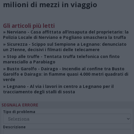
milioni di mezzi in viaggio
Gli articoli più letti
»
Nerviano
- Casa affittata all’insaputa del proprietario: la
Polizia Locale di Nerviano e Pogliano smaschera la truffa
»
Sicurezza
- Scippo sul Sempione a Legnano: denunciato
un 21enne, decisivi i filmati delle telecamere
»
Stop alle truffe
- Tentata truffa telefonica con finto
maresciallo a Parabiago
»
Busto Garolfo - Dairago
- Incendio al confine tra Busto
Garolfo e Dairago: in fiamme quasi 4.000 metri quadrati di
verde
»
Legnano
- Al via i lavori in centro a Legnano per il
tracciamento degli stalli di sosta
SEGNALA ERRORE
Tipo di problema
Descrizione