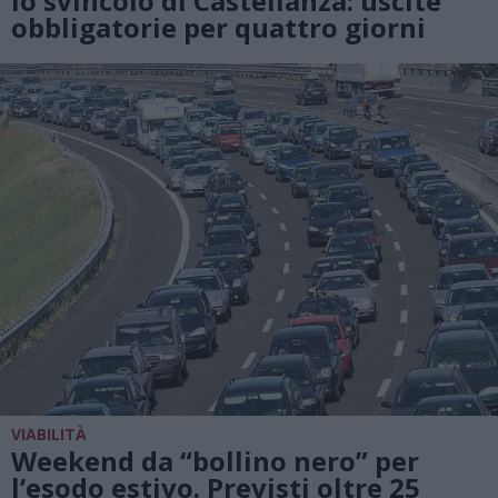
lo svincolo di Castellanza: uscite
obbligatorie per quattro giorni
VIABILITÀ
Weekend da “bollino nero” per
l’esodo estivo. Previsti oltre 25