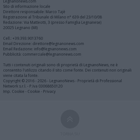
Legnanonews.com
Sito di informazione locale
Direttore responsabile: Marco Tajè
Registrazione al Tribunale di Milano n° 639 del 23/10/08
Redazione: Via Matteotti, 3 (presso Famiglia Legnanese)
20025 Legnano (MI)
Cell.: +39.393.9013760
Email Direzione: direttore@legnanonews.com
Email Redazione: info@legnanonews.com
Pubblicità: commerciale@legnanonews.com
Tutti i contenuti originali sono di proprietà di LegnanoNews, ne è
consentito l'utilizzo citando il sito come fonte. Dei contenuti non originali
viene citata la fonte.
Copyright © 2016 - 2026 - LegnanoNews - Proprietà di Professional
Network s.r.l. - P.Iva 03068650120
Imp. Cookie
-
Cookie
-
Privacy
TORNA SU