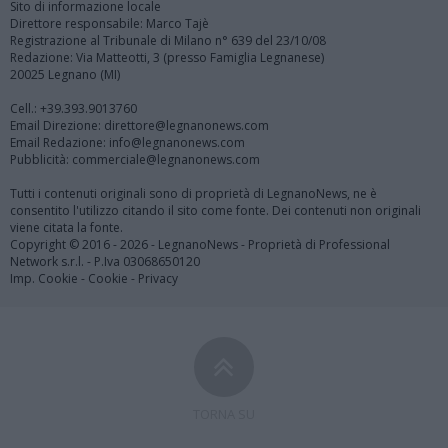
Sito di informazione locale
Direttore responsabile: Marco Tajè
Registrazione al Tribunale di Milano n° 639 del 23/10/08
Redazione: Via Matteotti, 3 (presso Famiglia Legnanese)
20025 Legnano (MI)
Cell.: +39.393.9013760
Email Direzione: direttore@legnanonews.com
Email Redazione: info@legnanonews.com
Pubblicità: commerciale@legnanonews.com
Tutti i contenuti originali sono di proprietà di LegnanoNews, ne è
consentito l'utilizzo citando il sito come fonte. Dei contenuti non originali
viene citata la fonte.
Copyright © 2016 - 2026 - LegnanoNews - Proprietà di Professional
Network s.r.l. - P.Iva 03068650120
Imp. Cookie
-
Cookie
-
Privacy
TORNA SU