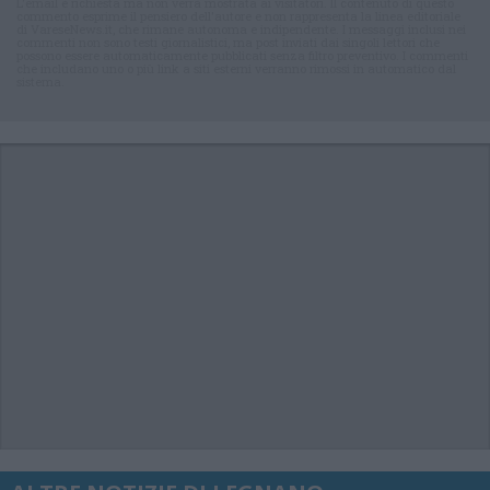
L'email è richiesta ma non verrà mostrata ai visitatori. Il contenuto di questo
commento esprime il pensiero dell'autore e non rappresenta la linea editoriale
di VareseNews.it, che rimane autonoma e indipendente. I messaggi inclusi nei
commenti non sono testi giornalistici, ma post inviati dai singoli lettori che
possono essere automaticamente pubblicati senza filtro preventivo. I commenti
che includano uno o più link a siti esterni verranno rimossi in automatico dal
sistema.