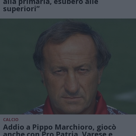
alla primaria, esubero alle
superiori”
CALCIO
Addio a Pippo Marchioro, giocò
anche con Pro Patria, Varese e