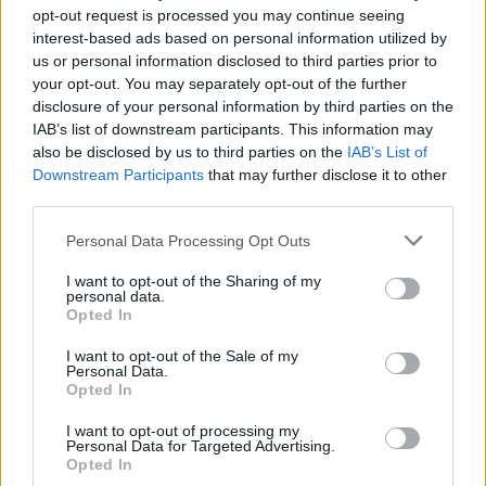
opt-out request is processed you may continue seeing
interest-based ads based on personal information utilized by
Tutti gli eventi
us or personal information disclosed to third parties prior to
your opt-out. You may separately opt-out of the further
di
agosto
disclosure of your personal information by third parties on the
Via Confalonieri, 5
Castronno
IAB’s list of downstream participants. This information may
also be disclosed by us to third parties on the
IAB’s List of
Downstream Participants
that may further disclose it to other
Gea Somazzi
third parties.
gea.somazzi@legnanonews.com
Personal Data Processing Opt Outs
Noi di LegnanoNews abbiamo a cuore l'informazione del
nostro territorio e cerchiamo di essere sempre in prima
I want to opt-out of the Sharing of my
personal data.
linea per informarvi con attenzione.
Opted In
I want to opt-out of the Sale of my
PIÙ INFORMAZIONI SU
Personal Data.
Opted In
palio 2026
legnano
I want to opt-out of processing my
Personal Data for Targeted Advertising.
LEGGI GLI ALTRI ARTICOLI DI
Opted In
LEGNANO