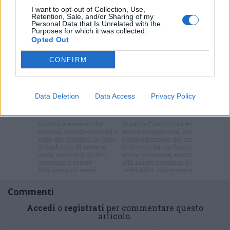
I want to opt-out of Collection, Use,
Retention, Sale, and/or Sharing of my
Personal Data that Is Unrelated with the
Purposes for which it was collected.
Opted Out
Selezioniamo per te
CONFIRM
Il meglio di
Data Deletion
Data Access
Privacy Policy
Iscriviti alla
newsletter
Commenti
Accedi
o
registrati
per commentare questo
articolo.