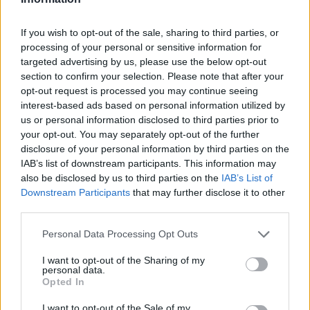
If you wish to opt-out of the sale, sharing to third parties, or
processing of your personal or sensitive information for
targeted advertising by us, please use the below opt-out
section to confirm your selection. Please note that after your
opt-out request is processed you may continue seeing
interest-based ads based on personal information utilized by
us or personal information disclosed to third parties prior to
your opt-out. You may separately opt-out of the further
disclosure of your personal information by third parties on the
IAB’s list of downstream participants. This information may
also be disclosed by us to third parties on the
IAB’s List of
Downstream Participants
that may further disclose it to other
third parties.
Personal Data Processing Opt Outs
Commenti
Accedi
o
registrati
per commentare questo
I want to opt-out of the Sharing of my
articolo.
personal data.
Opted In
L'email è richiesta ma non verrà mostrata ai visitatori. Il contenuto di questo
commento esprime il pensiero dell'autore e non rappresenta la linea editoriale
I want to opt-out of the Sale of my
di VareseNews.it, che rimane autonoma e indipendente. I messaggi inclusi nei