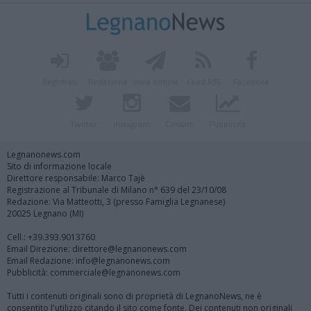
Registrati
Redazione
Invia notizia
Feed RSS
Facebook
Twitter
Instagram
Contatti
Pubblicità
Legnanonews.com
Sito di informazione locale
Direttore responsabile: Marco Tajè
Registrazione al Tribunale di Milano n° 639 del 23/10/08
Redazione: Via Matteotti, 3 (presso Famiglia Legnanese)
20025 Legnano (MI)
Cell.: +39.393.9013760
Email Direzione: direttore@legnanonews.com
Email Redazione: info@legnanonews.com
Pubblicità: commerciale@legnanonews.com
Tutti i contenuti originali sono di proprietà di LegnanoNews, ne è
consentito l'utilizzo citando il sito come fonte. Dei contenuti non originali