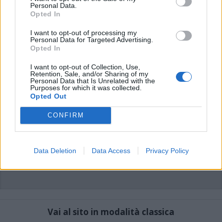
commenti non sono testi giornalistici, ma post inviati dai singoli lettori che
Personal Data.
possono essere automaticamente pubblicati senza filtro preventivo. I commenti
Opted In
che includano uno o più link a siti esterni verranno rimossi in automatico dal
sistema.
I want to opt-out of processing my
Personal Data for Targeted Advertising.
Opted In
I want to opt-out of Collection, Use,
Retention, Sale, and/or Sharing of my
Personal Data that Is Unrelated with the
Purposes for which it was collected.
Opted Out
CONFIRM
Data Deletion
Data Access
Privacy Policy
Vai al sito in modalità classica