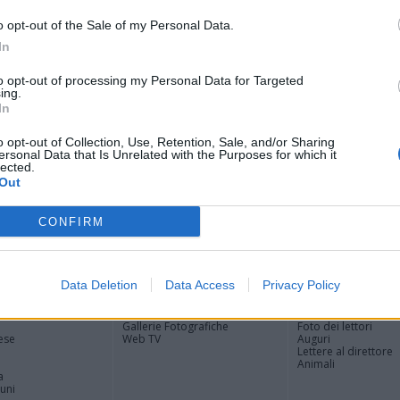
Tere
Cle
o opt-out of the Sale of my Personal Data.
nti con la tomba di famiglia danneggiata al cimitero monumentale
Ric
In
e «una reale sicurezza» nell'area cimiteriale
Ant
Ant
to opt-out of processing my Personal Data for Targeted
ing.
Gia
In
Luig
Ric
o opt-out of Collection, Use, Retention, Sale, and/or Sharing
ROS
ersonal Data that Is Unrelated with the Purposes for which it
Mari
lected.
Out
CONFIRM
Registrati
Redazione
Invia notizia
Feed RSS
Facebook
Data Deletion
Data Access
Privacy Policy
ORI
MULTIMEDIA
COMUNITÀ
Gallerie Fotografiche
Foto dei lettori
ese
Web TV
Auguri
Lettere al direttore
Animali
a
muni