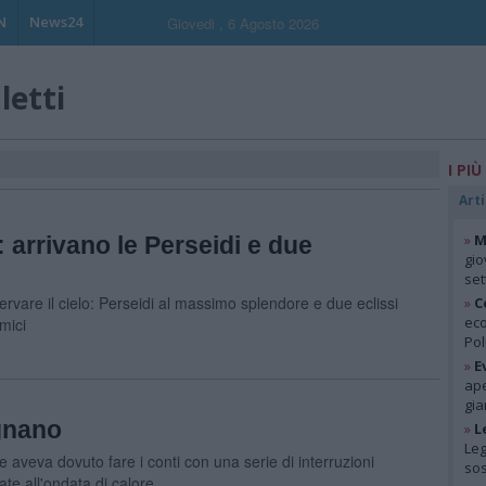
N
News24
Giovedi , 6 Agosto 2026
letti
I PIÙ
Arti
»
M
: arrivano le Perseidi e due
gio
se
are il cielo: Perseidi al massimo splendore e due eclissi
»
C
eco
mici
Pol
»
E
ape
gia
gnano
»
L
Leg
e aveva dovuto fare i conti con una serie di interruzioni
so
ate all'ondata di calore