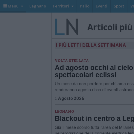
Menù
Legnano
Territori
Palio
Eventi
Sport
V
Articoli più 
I PIÙ LETTI DELLA SETTIMANA
VOLTA STELLATA
Ad agosto occhi al cielo
spettacolari eclissi
Un mese da non perdere per chi ama osserv
renderanno agosto ricco di eventi astrono
1 Agosto 2026
LEGNANO
Blackout in centro a Le
Già il mese scorso tutta l'area del Milanes
nell'erogazione della corrente elettrica leg