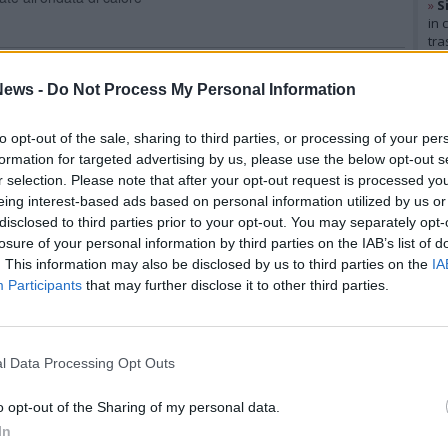
»
S
in 
tra
Gal
oselli a Legnano. Dal 3 al 14 agosto
ews -
Do Not Process My Personal Information
to opt-out of the sale, sharing to third parties, or processing of your per
toria si sono resi necessari per «risolvere definitivamente il
formation for targeted advertising by us, please use the below opt-out s
a del cimitero monumentale»
r selection. Please note that after your opt-out request is processed y
eing interest-based ads based on personal information utilized by us or
disclosed to third parties prior to your opt-out. You may separately opt-
losure of your personal information by third parties on the IAB’s list of
per violenza sessuale su un minore:
. This information may also be disclosed by us to third parties on the
IA
egnano
Participants
that may further disclose it to other third parties.
 di Legnano nell'ambito dei quotidiani servizi di prevenzione e
l Data Processing Opt Outs
Rico
o opt-out of the Sharing of my personal data.
Mar
imitero monumentale di Legnano:
In
Achi