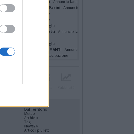
sa Squicciarini ved. Greco
- Annuncio famiglia
mentina Martinenghi ved. Pasini
- Annuncio famiglia
cardo Basile
- Partecipazione
hony Napoli
- Partecipazione
hony Napoli
- Annuncio famiglia
nfranco Schieroni Giacometti
- Annuncio famiglia
i Codini
- Annuncio famiglia
cardo Basile
- Annuncio famiglia
A MALINVERNO ved. TETTAMANTI
- Annuncio famiglia
a Panisi ved. Bianchi
- Partecipazione
Twitter
Instagram
Contatti
Pubblicità
UTILITÀ
Dal Territorio
Meteo
Archivio
Tag
News24
Articoli più letti