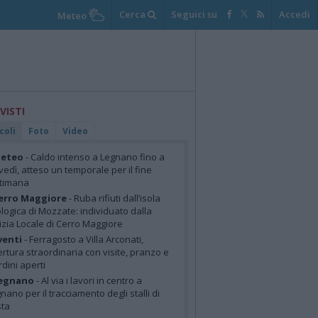
Cerca
Seguici su
Accedi
Meteo
 VISTI
coli
Foto
Video
eteo
- Caldo intenso a Legnano fino a
vedì, atteso un temporale per il fine
ttimana
erro Maggiore
- Ruba rifiuti dall’isola
logica di Mozzate: individuato dalla
izia Locale di Cerro Maggiore
venti
- Ferragosto a Villa Arconati,
rtura straordinaria con visite, pranzo e
rdini aperti
egnano
- Al via i lavori in centro a
nano per il tracciamento degli stalli di
sta