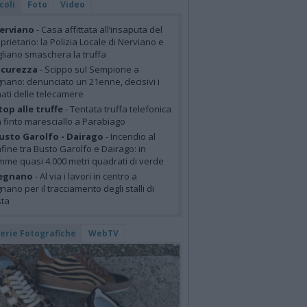
coli
Foto
Video
erviano
- Casa affittata all’insaputa del
prietario: la Polizia Locale di Nerviano e
liano smaschera la truffa
icurezza
- Scippo sul Sempione a
nano: denunciato un 21enne, decisivi i
mati delle telecamere
top alle truffe
- Tentata truffa telefonica
 finto maresciallo a Parabiago
usto Garolfo - Dairago
- Incendio al
fine tra Busto Garolfo e Dairago: in
mme quasi 4.000 metri quadrati di verde
egnano
- Al via i lavori in centro a
nano per il tracciamento degli stalli di
sta
lerie Fotografiche
WebTV