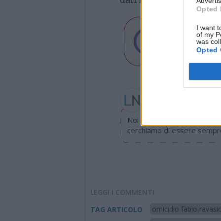
Advertis
Opted 
I want t
of my P
was col
Opted 
Leda Mocchetti
leda.mocchetti@legnan
Noi di LegnanoNews abbiamo
cerchiamo di essere sempre 
LEGGI I COMMENTI
omicidio fabio ravasi
TAG ARTICOLO