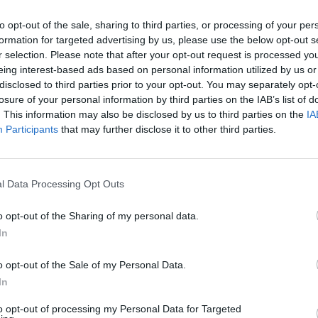
ha già confermato il mandato per proporre
to opt-out of the sale, sharing to third parties, or processing of your per
formation for targeted advertising by us, please use the below opt-out s
r selection. Please note that after your opt-out request is processed y
 decisione della Corte d’Appello gli avvocati
eing interest-based ads based on personal information utilized by us or
neiro
avevano chiesto per l’imputata
disclosed to third parties prior to your opt-out. You may separately opt-
losure of your personal information by third parties on the IAB’s list of
ifesa la Procura durante il processo
non
. This information may also be disclosed by us to third parties on the
IA
ovente dell’omicidio»
, ed è probabilmente da
Participants
that may further disclose it to other third parties.
legali per l’appello. Secondo gli avvocati
atti,
non reggerebbe l’ipotesi del movente
l Data Processing Opt Outs
 Adilma Pereira Carneiro non avrebbe potuto
dell’assicurazione sulla vita che aveva
o opt-out of the Sharing of my personal data.
é il risarcimento legato all’incidente, non
In
rede. Gli avvocati hanno inoltre “bollato”
o opt-out of the Sale of my Personal Data.
non sufficienti a provare la premeditazione
In
imenti alla magia nera
e ai rituali praticati
to opt-out of processing my Personal Data for Targeted