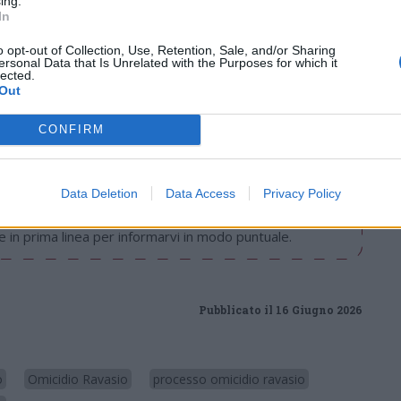
ing.
In
o opt-out of Collection, Use, Retention, Sale, and/or Sharing
Tutti gli eventi
ersonal Data that Is Unrelated with the Purposes for which it
lected.
di
agosto
Out
Via Confalonieri, 5
Castronno
CONFIRM
onews.com
Data Deletion
Data Access
Privacy Policy
 a cuore l'informazione del nostro territorio e
in prima linea per informarvi in modo puntuale.
Pubblicato il 16 Giugno 2026
o
Omicidio Ravasio
processo omicidio ravasio