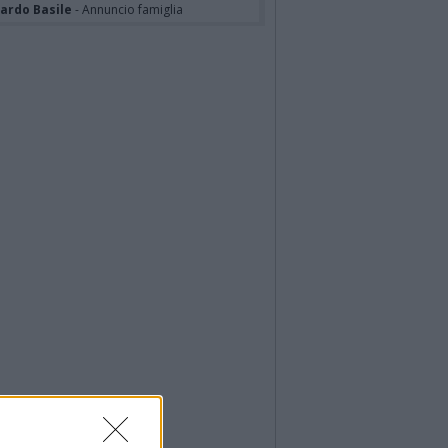
cardo Basile
- Annuncio famiglia