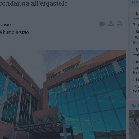
 condanna all'ergastolo
Arti
»
N
pro
vasio
Pog
»
S
e busto arsizio
Leg
fil
»
S
con
»
B
con
fia
»
L
Leg
so
Gal