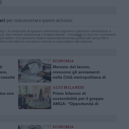
o
ati
per commentare questo articolo.
tatori. Il contenuto di questo commento esprime il pensiero dell'autore e
s.it, che rimane autonoma e indipendente. I messaggi inclusi nei commenti
ingoli lettori che possono essere automaticamente pubblicati senza filtro
nk a siti esterni verranno rimossi in automatico dal sistema.
ECONOMIA
ti
Mercato del lavoro,
ano.
crescono gli avviamenti
 nascite
nella Città metropolitana di
0 anni
Milano
ALTO MILANESE
nica con
Primo bilancio di
sostenibilità per il gruppo
AMGA: “Opportunità di
crescita e trasparenza”
ECONOMIA