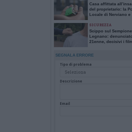
Casa affittata all’ins
del proprietario: la Po
Locale di Nerviano e
Pogliano smaschera l
SICUREZZA
Scippo sul Sempione
Legnano: denunciat
21enne, decisivi i fil
delle telecamere
SEGNALA ERRORE
Tipo di problema
Descrizione
Email