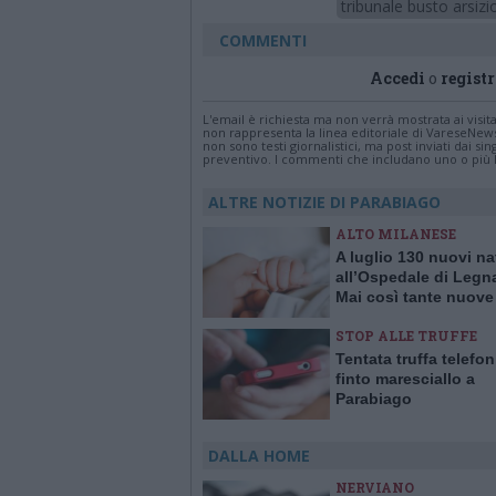
tribunale busto arsizi
COMMENTI
Accedi
o
registr
L'email è richiesta ma non verrà mostrata ai visi
non rappresenta la linea editoriale di VareseNew
non sono testi giornalistici, ma post inviati dai s
preventivo. I commenti che includano uno o più li
ALTRE NOTIZIE DI PARABIAGO
ALTO MILANESE
A luglio 130 nuovi na
all’Ospedale di Legn
Mai così tante nuove
in un solo mese da 1
STOP ALLE TRUFFE
Tentata truffa telefo
finto maresciallo a
Parabiago
DALLA HOME
NERVIANO