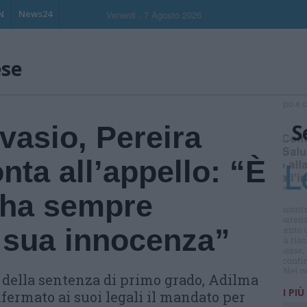
N
News24
Venerdi , 7 Agosto 2026
ese
S
vasio, Pereira
nta all’appello: “È
 ha sempre
a sua innocenza”
i della sentenza di primo grado, Adilma
I PIÙ
fermato ai suoi legali il mandato per