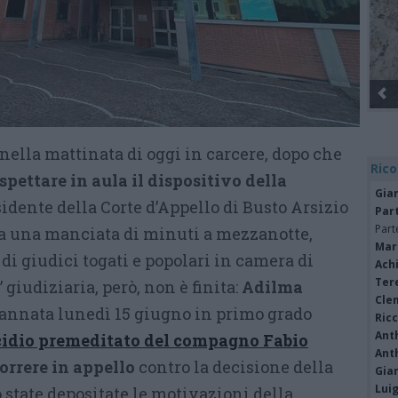
a nella mattinata di oggi in carcere, dopo che
Rico
pettare in aula il dispositivo della
Gia
esidente della Corte d’Appello di Busto Arsizio
Par
Part
 una manciata di minuti a mezzanotte,
Mar
o di giudici togati e popolari in camera di
Achi
Tere
” giudiziaria, però, non è finita:
Adilma
Cle
dannata lunedì 15 giugno in primo grado
Ric
Ant
icidio premeditato del compagno Fabio
Ant
correre in appello
contro la decisione della
Gia
Luig
 state depositate le motivazioni della