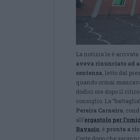
La notizia le è arrivat
aveva rinunciato ad as
sentenza
, letto dal pr
quando ormai mancava
dodici ore dopo il ritir
consiglio. La “battaglia
Pereira Carneiro
, con
all’
ergastolo per l’om
Ravasio
, è
pronta a ri
Corte dopo che saranno