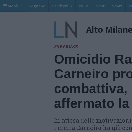
Menù
Legnano
Territori
Palio
Eventi
Sport
V
Alto Milan
PARABIAGO
Omicidio Ra
Carneiro pro
combattiva,
affermato l
In attesa delle motivazion
Pereira Carneiro ha già con