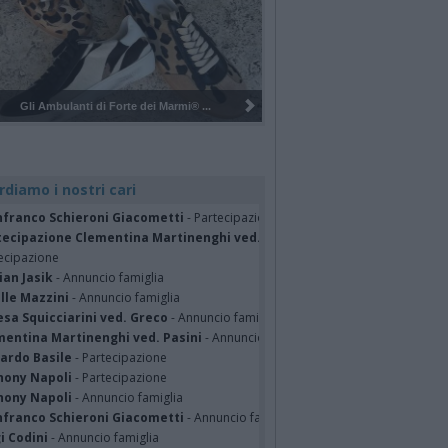
Pulizia del bosco del Rugareto a ...
rdiamo i nostri cari
nfranco Schieroni Giacometti
- Partecipazione
tecipazione Clementina Martinenghi ved. Pasini Valganna 06/08/2026
-
ecipazione
ian Jasik
- Annuncio famiglia
lle Mazzini
- Annuncio famiglia
sa Squicciarini ved. Greco
- Annuncio famiglia
mentina Martinenghi ved. Pasini
- Annuncio famiglia
cardo Basile
- Partecipazione
hony Napoli
- Partecipazione
hony Napoli
- Annuncio famiglia
nfranco Schieroni Giacometti
- Annuncio famiglia
i Codini
- Annuncio famiglia