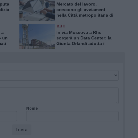
aputa
Mercato del lavoro,
lizia
crescono gli avviamenti
nella Città metropolitana di
a truffa
Milano
RHO
 a
In via Moscova a Rho
o un
sorgerà un Data Center: la
mati
Giunta Orlandi adotta il
piano attuativo
Nome