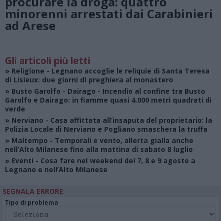
procurare la droga: quattro
minorenni arrestati dai Carabinieri
ad Arese
Gli articoli più letti
»
Religione
- Legnano accoglie le reliquie di Santa Teresa
di Lisieux: due giorni di preghiera al monastero
»
Busto Garolfo - Dairago
- Incendio al confine tra Busto
Garolfo e Dairago: in fiamme quasi 4.000 metri quadrati di
verde
»
Nerviano
- Casa affittata all’insaputa del proprietario: la
Polizia Locale di Nerviano e Pogliano smaschera la truffa
»
Maltempo
- Temporali e vento, allerta gialla anche
nell’Alto Milanese fino alla mattina di sabato 8 luglio
»
Eventi
- Cosa fare nel weekend del 7, 8 e 9 agosto a
Legnano e nell’Alto Milanese
SEGNALA ERRORE
Tipo di problema