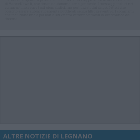
di VareseNews.it, che rimane autonoma e indipendente. I messaggi inclusi nei
commenti non sono testi giornalistici, ma post inviati dai singoli lettori che
possono essere automaticamente pubblicati senza filtro preventivo. I commenti
che includano uno o più link a siti esterni verranno rimossi in automatico dal
sistema.
ALTRE NOTIZIE DI LEGNANO