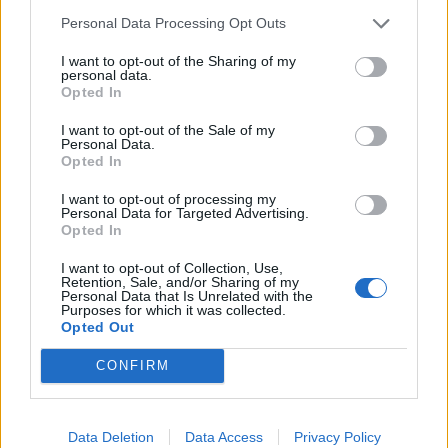
Personal Data Processing Opt Outs
I want to opt-out of the Sharing of my
personal data.
Opted In
I want to opt-out of the Sale of my
Personal Data.
Opted In
I want to opt-out of processing my
Personal Data for Targeted Advertising.
Opted In
I want to opt-out of Collection, Use,
Retention, Sale, and/or Sharing of my
Personal Data that Is Unrelated with the
Purposes for which it was collected.
Opted Out
EVENTI
Tra stelle, trekking ed
CONFIRM
enogastronomia e notte di San
Lorenzo. Dove vedere le stelle
cadenti in Lombardia
Data Deletion
Data Access
Privacy Policy