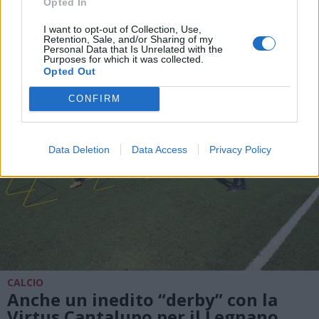
anche nell’Alto Milanese fino alla
Opted In
mattina di sabato 8 luglio
I want to opt-out of Collection, Use,
Retention, Sale, and/or Sharing of my
Personal Data that Is Unrelated with the
Purposes for which it was collected.
Opted Out
CONFIRM
Data Deletion
Data Access
Privacy Policy
CALCIO
Anche un inedito “derby” con la
Virtus Cantalupo per il Legnano