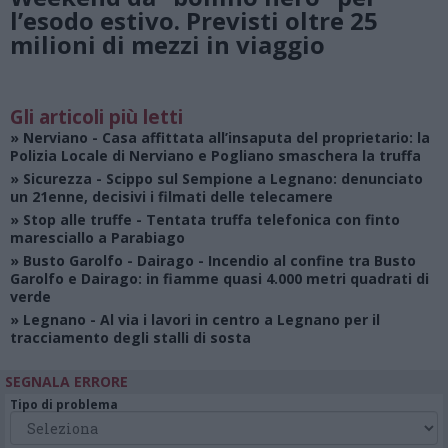
l’esodo estivo. Previsti oltre 25
milioni di mezzi in viaggio
Gli articoli più letti
»
Nerviano
- Casa affittata all’insaputa del proprietario: la
Polizia Locale di Nerviano e Pogliano smaschera la truffa
»
Sicurezza
- Scippo sul Sempione a Legnano: denunciato
un 21enne, decisivi i filmati delle telecamere
»
Stop alle truffe
- Tentata truffa telefonica con finto
maresciallo a Parabiago
»
Busto Garolfo - Dairago
- Incendio al confine tra Busto
Garolfo e Dairago: in fiamme quasi 4.000 metri quadrati di
verde
»
Legnano
- Al via i lavori in centro a Legnano per il
tracciamento degli stalli di sosta
SEGNALA ERRORE
Tipo di problema