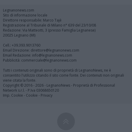
Legnanonews.com
Sito di informazione locale
Direttore responsabile: Marco Tajè
Registrazione al Tribunale di Milano n° 639 del 23/10/08
Redazione: Via Matteotti, 3 (presso Famiglia Legnanese)
20025 Legnano (MI)
Cell.: +39.393.9013760
Email Direzione: direttore@legnanonews.com
Email Redazione: info@legnanonews.com
Pubblicità: commerciale@legnanonews.com
Tutti i contenuti originali sono di proprietà di LegnanoNews, ne è
consentito l'utilizzo citando il sito come fonte. Dei contenuti non originali
viene citata la fonte.
Copyright © 2016 - 2026 - LegnanoNews - Proprietà di Professional
Network s.r.l. - P.Iva 03068650120
Imp. Cookie
-
Cookie
-
Privacy