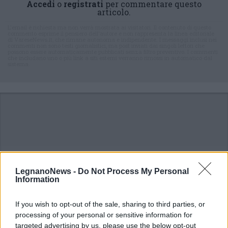
Accedi
o
registrati
per commentare questo
articolo.
L'email è richiesta ma non verrà mostrata ai visitatori. Il contenuto di questo
commento esprime il pensiero dell'autore e non rappresenta la linea editoriale
di VareseNews.it, che rimane autonoma e indipendente. I messaggi inclusi nei
commenti non sono testi giornalistici, ma post inviati dai singoli lettori che
possono essere automaticamente pubblicati senza filtro preventivo. I commenti
che includano uno o più link a siti esterni verranno rimossi in automatico dal
sistema.
LegnanoNews -
Do Not Process My Personal
Information
If you wish to opt-out of the sale, sharing to third parties, or
processing of your personal or sensitive information for
targeted advertising by us, please use the below opt-out