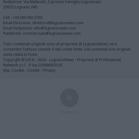
Redazione: Via Matteotti, 3 (presso Famiglia Legnanese)
20025 Legnano (MI)
Cell.: +39.393.9013760
Email Direzione: direttore@legnanonews.com
Email Redazione: info@legnanonews.com
Pubblicità: commerciale@legnanonews.com
Tutti i contenuti originali sono di proprietà di LegnanoNews, ne è
consentito l'utilizzo citando il sito come fonte. Dei contenuti non originali
viene citata la fonte.
Copyright © 2016 - 2026 - LegnanoNews - Proprietà di Professional
Network s.r.l. - P.Iva 03068650120
Imp. Cookie
-
Cookie
-
Privacy
TORNA SU