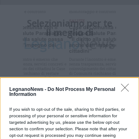
Selezioniamo per te
Il meglio di
LegnanoNews -
Do Not Process My Personal
Information
Commenti
If you wish to opt-out of the sale, sharing to third parties, or
Accedi
o
registrati
per commentare questo
articolo.
processing of your personal or sensitive information for
targeted advertising by us, please use the below opt-out
L'email è richiesta ma non verrà mostrata ai visitatori. Il contenuto di questo
commento esprime il pensiero dell'autore e non rappresenta la linea editoriale
section to confirm your selection. Please note that after your
di VareseNews.it, che rimane autonoma e indipendente. I messaggi inclusi nei
opt-out request is processed you may continue seeing
commenti non sono testi giornalistici, ma post inviati dai singoli lettori che