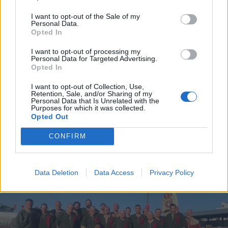
I want to opt-out of the Sale of my
Personal Data.
Opted In
I want to opt-out of processing my
Personal Data for Targeted Advertising.
PALIO DI LEGNANO - SICUREZZA
Opted In
Palio 2023, Croce Rossa Legnano in
strada e al campo per vegliare sulla
I want to opt-out of Collection, Use,
Retention, Sale, and/or Sharing of my
salute di pubblico e fantini
Personal Data that Is Unrelated with the
Purposes for which it was collected.
Opted Out
Palio 2023, ecco chi era impegnato dietro le quinte
sul fronte sicurezza
CONFIRM
Data Deletion
Data Access
Privacy Policy