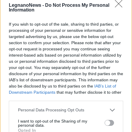
LegnanoNews -
Do Not Process My Personal
Information
If you wish to opt-out of the sale, sharing to third parties, or
PALIO DI LEGNANO
processing of your personal or sensitive information for
Palio di Legnano 2023, all’insegna
targeted advertising by us, please use the below opt-out
della sicurezza con le Forze
section to confirm your selection. Please note that after your
dell’Ordine unite
opt-out request is processed you may continue seeing
interest-based ads based on personal information utilized by
Palio 2023, ecco chi era impegnato dietro le quinte
us or personal information disclosed to third parties prior to
sul fronte sicurezza
your opt-out. You may separately opt-out of the further
disclosure of your personal information by third parties on the
IAB’s list of downstream participants. This information may
also be disclosed by us to third parties on the
IAB’s List of
Downstream Participants
that may further disclose it to other
third parties.
Personal Data Processing Opt Outs
I want to opt-out of the Sharing of my
personal data.
Opted In