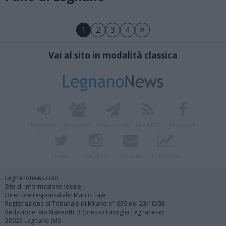
»
1
2
3
4
Vai al sito in modalità classica
Registrati
Redazione
Invia notizia
Feed RSS
Facebook
Twitter
Instagram
Contatti
Pubblicità
Legnanonews.com
Sito di informazione locale
Direttore responsabile: Marco Tajè
Registrazione al Tribunale di Milano n° 639 del 23/10/08
Redazione: Via Matteotti, 3 (presso Famiglia Legnanese)
20025 Legnano (MI)