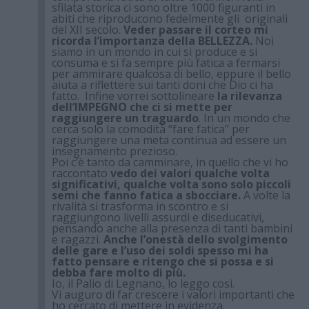
sfilata storica ci sono oltre 1000 figuranti in
abiti che riproducono fedelmente gli originali
del XII secolo.
Veder passare il corteo mi
ricorda l’importanza della BELLEZZA.
Noi
siamo in un mondo in cui si produce e si
consuma e si fa sempre più fatica a fermarsi
per ammirare qualcosa di bello, eppure il bello
aiuta a riflettere sui tanti doni che Dio ci ha
fatto. Infine vorrei sottolineare
la rilevanza
dell’IMPEGNO che ci si mette per
raggiungere un traguardo
. In un mondo che
cerca solo la comodità “fare fatica” per
raggiungere una meta continua ad essere un
insegnamento prezioso.
Poi c’è tanto da camminare, in quello che vi ho
raccontato
vedo dei valori qualche volta
significativi, qualche volta sono solo piccoli
semi che fanno fatica a sbocciare.
A volte la
rivalità si trasforma in scontro e si
raggiungono livelli assurdi e diseducativi,
pensando anche alla presenza di tanti bambini
e ragazzi.
Anche l’onestà dello svolgimento
delle gare e l’uso dei soldi spesso mi ha
fatto pensare e ritengo che si possa e si
debba fare molto di più.
Io, il Palio di Legnano, lo leggo così.
Vi auguro di far crescere i valori importanti che
ho cercato di mettere in evidenza.