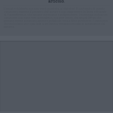
articolo.
L'email è richiesta ma non verrà mostrata ai visitatori. Il contenuto di questo
commento esprime il pensiero dell'autore e non rappresenta la linea editoriale
di VareseNews.it, che rimane autonoma e indipendente. I messaggi inclusi nei
commenti non sono testi giornalistici, ma post inviati dai singoli lettori che
possono essere automaticamente pubblicati senza filtro preventivo. I commenti
che includano uno o più link a siti esterni verranno rimossi in automatico dal
sistema.