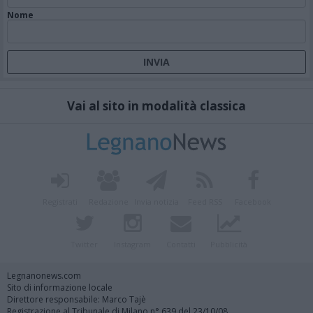
Nome
Vai al sito in modalità classica
Registrati
Redazione
Invia notizia
Feed RSS
Facebook
Twitter
Instagram
Contatti
Pubblicità
Legnanonews.com
Sito di informazione locale
Direttore responsabile: Marco Tajè
Registrazione al Tribunale di Milano n° 639 del 23/10/08