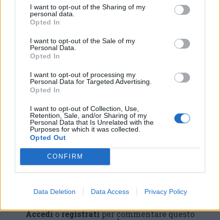
LEGGI GLI ALTRI ARTICOLI DI
I want to opt-out of the Sharing of my
CONTRADA LA FLORA
personal data.
Opted In
I want to opt-out of the Sale of my
Personal Data.
Opted In
Selezioniamo per te
I want to opt-out of processing my
Personal Data for Targeted Advertising.
Il meglio di
Opted In
I want to opt-out of Collection, Use,
Retention, Sale, and/or Sharing of my
Personal Data that Is Unrelated with the
Iscriviti alla
Purposes for which it was collected.
Opted Out
newsletter
CONFIRM
Data Deletion
Data Access
Privacy Policy
Commenti
Accedi
o
registrati
per commentare questo