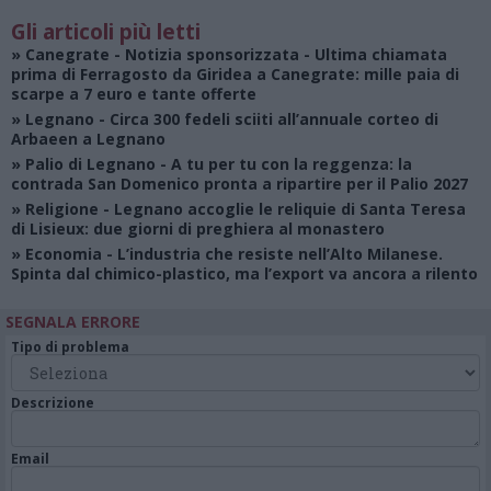
Gli articoli più letti
»
Canegrate - Notizia sponsorizzata
- Ultima chiamata
prima di Ferragosto da Giridea a Canegrate: mille paia di
scarpe a 7 euro e tante offerte
»
Legnano
- Circa 300 fedeli sciiti all’annuale corteo di
Arbaeen a Legnano
»
Palio di Legnano
- A tu per tu con la reggenza: la
contrada San Domenico pronta a ripartire per il Palio 2027
»
Religione
- Legnano accoglie le reliquie di Santa Teresa
di Lisieux: due giorni di preghiera al monastero
»
Economia
- L’industria che resiste nell’Alto Milanese.
Spinta dal chimico-plastico, ma l’export va ancora a rilento
SEGNALA ERRORE
Tipo di problema
Descrizione
Email