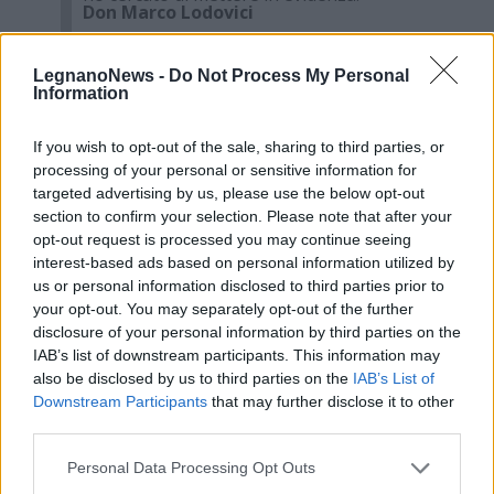
Don Marco Lodovici
LegnanoNews -
Do Not Process My Personal
Information
If you wish to opt-out of the sale, sharing to third parties, or
processing of your personal or sensitive information for
targeted advertising by us, please use the below opt-out
section to confirm your selection. Please note that after your
Tutti gli eventi
opt-out request is processed you may continue seeing
di
agosto
interest-based ads based on personal information utilized by
Via Confalonieri, 5
Castronno
us or personal information disclosed to third parties prior to
your opt-out. You may separately opt-out of the further
disclosure of your personal information by third parties on the
IAB’s list of downstream participants. This information may
PIÙ INFORMAZIONI SU
also be disclosed by us to third parties on the
IAB’s List of
Downstream Participants
that may further disclose it to other
palio
palio 2023
palio di legnano 2023
third parties.
parrocchia san domenico
don marco lodovici
Personal Data Processing Opt Outs