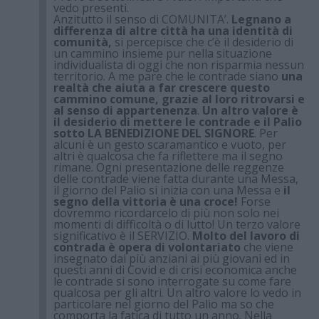
vedo presenti.
Anzitutto il senso di COMUNITA’.
Legnano a
differenza di altre città ha una identità di
comunità,
si percepisce che c’è il desiderio di
un cammino insieme pur nella situazione
individualista di oggi che non risparmia nessun
territorio. A me pare che le contrade siano
una
realtà che aiuta a far crescere questo
cammino comune, grazie al loro ritrovarsi e
al senso di appartenenza
.
Un altro valore è
il desiderio di mettere le contrade e il Palio
sotto LA BENEDIZIONE DEL SIGNORE
. Per
alcuni è un gesto scaramantico e vuoto, per
altri è qualcosa che fa riflettere ma il segno
rimane. Ogni presentazione delle reggenze
delle contrade viene fatta durante una Messa,
il giorno del Palio si inizia con una Messa e
il
segno della vittoria è una croce!
Forse
dovremmo ricordarcelo di più non solo nei
momenti di difficoltà o di lutto! Un terzo valore
significativo è il SERVIZIO.
Molto del lavoro di
contrada è opera di volontariato
che viene
insegnato dai più anziani ai più giovani ed in
questi anni di Covid e di crisi economica anche
le contrade si sono interrogate su come fare
qualcosa per gli altri. Un altro valore lo vedo in
particolare nel giorno del Palio ma so che
comporta la fatica di tutto un anno. Nella