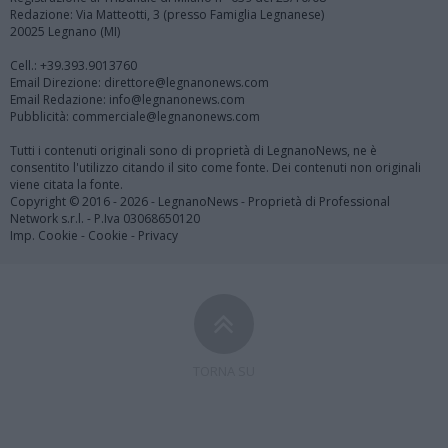
Redazione: Via Matteotti, 3 (presso Famiglia Legnanese)
20025 Legnano (MI)
Cell.: +39.393.9013760
Email Direzione: direttore@legnanonews.com
Email Redazione: info@legnanonews.com
Pubblicità: commerciale@legnanonews.com
Tutti i contenuti originali sono di proprietà di LegnanoNews, ne è
consentito l'utilizzo citando il sito come fonte. Dei contenuti non originali
viene citata la fonte.
Copyright © 2016 - 2026 - LegnanoNews - Proprietà di Professional
Network s.r.l. - P.Iva 03068650120
Imp. Cookie
-
Cookie
-
Privacy
TORNA SU