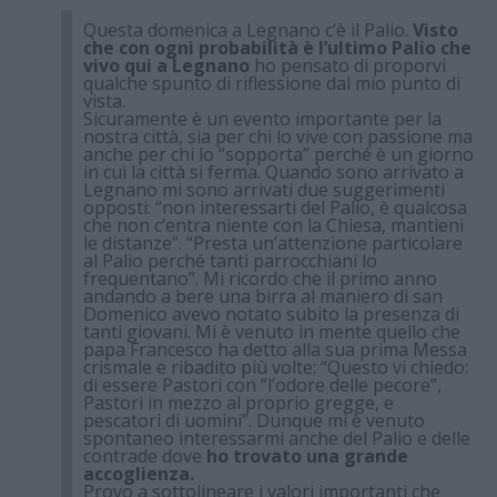
Questa domenica a Legnano c’è il Palio.
Visto
che con ogni probabilità è l’ultimo Palio che
vivo qui a Legnano
ho pensato di proporvi
qualche spunto di riflessione dal mio punto di
vista.
Sicuramente è un evento importante per la
nostra città, sia per chi lo vive con passione ma
anche per chi lo “sopporta” perché è un giorno
in cui la città si ferma. Quando sono arrivato a
Legnano mi sono arrivati due suggerimenti
opposti: “non interessarti del Palio, è qualcosa
che non c’entra niente con la Chiesa, mantieni
le distanze”. “Presta un’attenzione particolare
al Palio perché tanti parrocchiani lo
frequentano”. Mi ricordo che il primo anno
andando a bere una birra al maniero di san
Domenico avevo notato subito la presenza di
tanti giovani. Mi è venuto in mente quello che
papa Francesco ha detto alla sua prima Messa
crismale e ribadito più volte: “Questo vi chiedo:
di essere Pastori con “l’odore delle pecore”,
Pastori in mezzo al proprio gregge, e
pescatori di uomini”. Dunque mi è venuto
spontaneo interessarmi anche del Palio e delle
contrade dove
ho trovato una grande
accoglienza.
Provo a sottolineare i valori importanti che