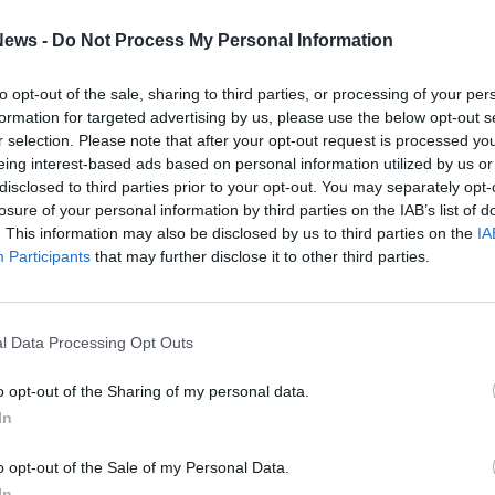
ews -
Do Not Process My Personal Information
to opt-out of the sale, sharing to third parties, or processing of your per
formation for targeted advertising by us, please use the below opt-out s
r selection. Please note that after your opt-out request is processed y
eing interest-based ads based on personal information utilized by us or
disclosed to third parties prior to your opt-out. You may separately opt-
losure of your personal information by third parties on the IAB’s list of
. This information may also be disclosed by us to third parties on the
IA
Participants
that may further disclose it to other third parties.
1 di 75
l Data Processing Opt Outs
 l’outlet a Canegrate: scarpe firmate da 8,90 euro e abiti
ivati condizionatori, lavatrici e monopattini a prezzi
o opt-out of the Sharing of my personal data.
In
Canegrate riempi la tua busta di vestiti a soli 15 euro.
o opt-out of the Sale of my Personal Data.
ambino a 10 euro e profumi di Dubai: il weekend delle
In