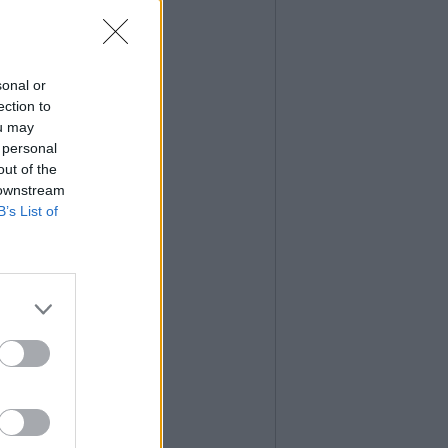
sonal or
ection to
ou may
 personal
out of the
 downstream
B’s List of