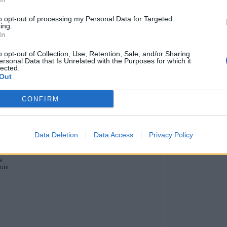
amento da 2,99 euro e un’estate di occasioni da non perdere
to opt-out of processing my Personal Data for Targeted
ing.
In
o opt-out of Collection, Use, Retention, Sale, and/or Sharing
ersonal Data that Is Unrelated with the Purposes for which it
lected.
Out
Registrati
Redazione
Invia notizia
Feed RSS
Facebook
CONFIRM
ORI
MULTIMEDIA
COMUNITÀ
Gallerie Fotografiche
Foto dei lettori
Data Deletion
Data Access
Privacy Policy
ese
Web TV
Auguri
Lettere al direttore
Animali
a
muni