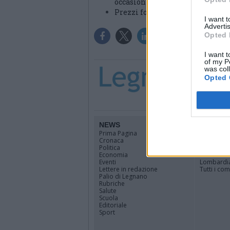
occasioni da Giridea
Prezzi folli da Giridea: abbigli
I want 
Advertis
Opted 
I want t
of my P
was col
Opted 
NEWS
TERRIT
Prima Pagina
Legnano
Cronaca
Alto Milan
Politica
Rhodense
Economia
Varesotto
Eventi
Lombardi
Lettere in redazione
Tutti i co
Palio di Legnano
Rubriche
Salute
Scuola
Editoriale
Sport