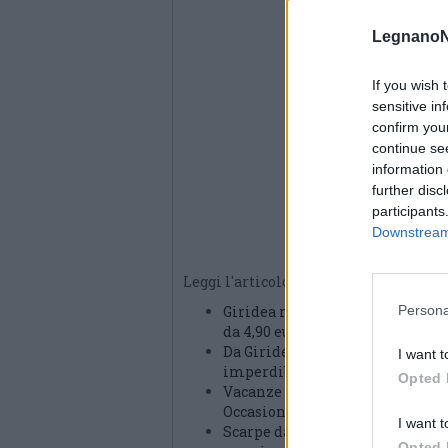
LegnanoN
If you wish 
sensitive in
confirm you
continue se
information 
further disc
participants
Downstream 
Leggi l'articolo:
Persona
Giridea rilancia il mercatino con
da 4,90 euro
Da Giridea a Canegrate sono arr
I want t
imperdibili
Opted 
Vacanze alle porte? Da Giridea a 
Occasioni sui trolley
I want t
Scarpe da 12,99 euro, costumi b
Opted 