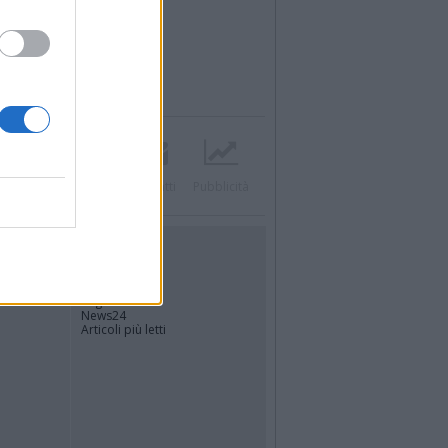
Twitter
Instagram
Contatti
Pubblicità
UTILITÀ
Dal Territorio
Meteo
Archivio
Tag
News24
Articoli più letti