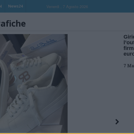
N
News24
Venerdi , 7 Agosto 2026
rafiche
Giri
l’ou
firm
eur
7 Ma