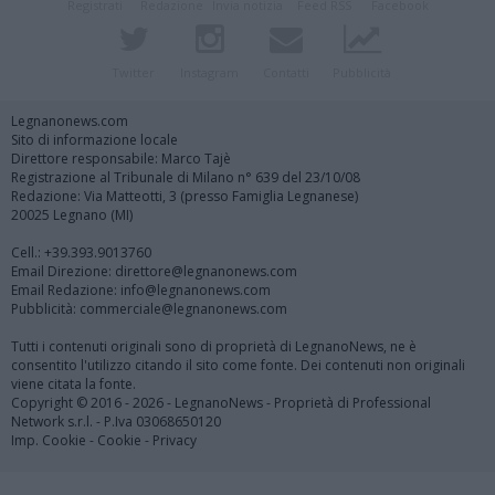
Registrati
Redazione
Invia notizia
Feed RSS
Facebook
Twitter
Instagram
Contatti
Pubblicità
Legnanonews.com
Sito di informazione locale
Direttore responsabile: Marco Tajè
Registrazione al Tribunale di Milano n° 639 del 23/10/08
Redazione: Via Matteotti, 3 (presso Famiglia Legnanese)
20025 Legnano (MI)
Cell.: +39.393.9013760
Email Direzione: direttore@legnanonews.com
Email Redazione: info@legnanonews.com
Pubblicità: commerciale@legnanonews.com
Tutti i contenuti originali sono di proprietà di LegnanoNews, ne è
consentito l'utilizzo citando il sito come fonte. Dei contenuti non originali
viene citata la fonte.
Copyright © 2016 - 2026 - LegnanoNews - Proprietà di Professional
Network s.r.l. - P.Iva 03068650120
Imp. Cookie
-
Cookie
-
Privacy