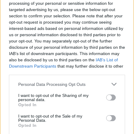
processing of your personal or sensitive information for
targeted advertising by us, please use the below opt-out
section to confirm your selection. Please note that after your
opt-out request is processed you may continue seeing
interest-based ads based on personal information utilized by
us or personal information disclosed to third parties prior to
your opt-out. You may separately opt-out of the further
disclosure of your personal information by third parties on the
IAB’s list of downstream participants. This information may
also be disclosed by us to third parties on the
IAB’s List of
Downstream Participants
that may further disclose it to other
Commenti
third parties.
Accedi
o
registrati
per commentare questo
articolo.
Personal Data Processing Opt Outs
L'email è richiesta ma non verrà mostrata ai visitatori. Il contenuto di questo
I want to opt-out of the Sharing of my
commento esprime il pensiero dell'autore e non rappresenta la linea editoriale
personal data.
di VareseNews.it, che rimane autonoma e indipendente. I messaggi inclusi nei
commenti non sono testi giornalistici, ma post inviati dai singoli lettori che
Opted In
possono essere automaticamente pubblicati senza filtro preventivo. I commenti
che includano uno o più link a siti esterni verranno rimossi in automatico dal
sistema.
I want to opt-out of the Sale of my
Personal Data.
Opted In