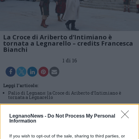
La Croce di Ariberto d’Intimiano è
tornata a Legnarello – credits Francesca
Bianchi
1 di 16
Leggi l'articolo:
Palio di Legnano: la Croce di Ariberto d’Intimiano è
tornata a Legnarello
LegnanoNews -
Do Not Process My Personal
Information
If you wish to opt-out of the sale, sharing to third parties, or