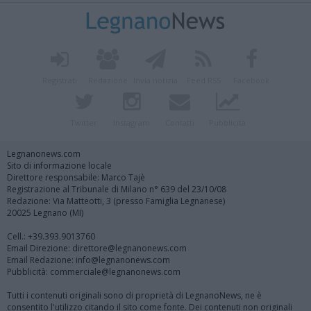
Registrati
Redazione
Invia notizia
Feed RSS
Facebook
Twitter
Instagram
Contatti
Pubblicità
Legnanonews.com
Sito di informazione locale
Direttore responsabile: Marco Tajè
Registrazione al Tribunale di Milano n° 639 del 23/10/08
Redazione: Via Matteotti, 3 (presso Famiglia Legnanese)
20025 Legnano (MI)
Cell.: +39.393.9013760
Email Direzione: direttore@legnanonews.com
Email Redazione: info@legnanonews.com
Pubblicità: commerciale@legnanonews.com
Tutti i contenuti originali sono di proprietà di LegnanoNews, ne è
consentito l'utilizzo citando il sito come fonte. Dei contenuti non originali