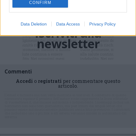
Il meglio di
CONFIRM
Data Deletion
Data Access
Privacy Policy
Iscriviti alla
newsletter
Commenti
Accedi
o
registrati
per commentare questo
articolo.
L'email è richiesta ma non verrà mostrata ai visitatori. Il contenuto di questo
commento esprime il pensiero dell'autore e non rappresenta la linea editoriale
di VareseNews.it, che rimane autonoma e indipendente. I messaggi inclusi nei
commenti non sono testi giornalistici, ma post inviati dai singoli lettori che
possono essere automaticamente pubblicati senza filtro preventivo. I commenti
che includano uno o più link a siti esterni verranno rimossi in automatico dal
sistema.