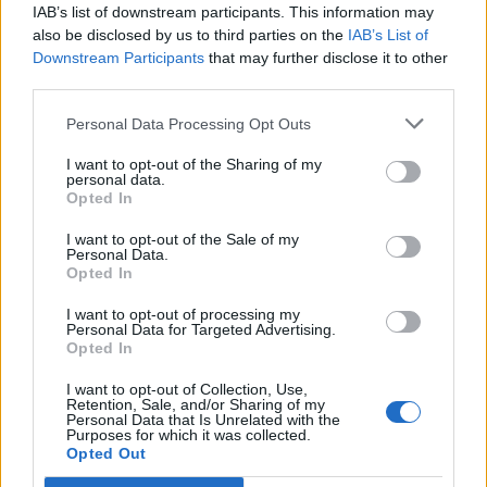
IAB’s list of downstream participants. This information may
Redazione
info@legnanonews.com
also be disclosed by us to third parties on the
IAB’s List of
Downstream Participants
that may further disclose it to other
Noi della redazione di LegnanoNews abbiamo a cuore
third parties.
l'informazione del nostro territorio e cerchiamo di essere
Personal Data Processing Opt Outs
sempre in prima linea per informarvi in modo puntuale.
I want to opt-out of the Sharing of my
personal data.
PIÙ INFORMAZIONI SU
Opted In
fondazione palio legnano
palio
palio 2023
I want to opt-out of the Sale of my
palio di legnano 2023
palio legnano
legnano
Personal Data.
Opted In
LEGGI GLI ALTRI ARTICOLI DI
I want to opt-out of processing my
Personal Data for Targeted Advertising.
CONTRADA LA FLORA
Opted In
I want to opt-out of Collection, Use,
Retention, Sale, and/or Sharing of my
Personal Data that Is Unrelated with the
Purposes for which it was collected.
Opted Out
Selezioniamo per te