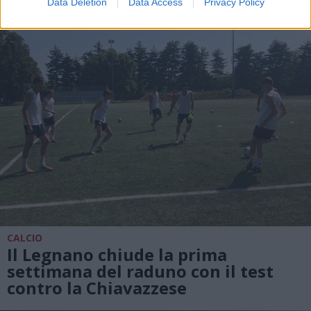
Data Deletion
Data Access
Privacy Policy
CALCIO
Il Legnano chiude la prima
settimana del raduno con il test
contro la Chiavazzese