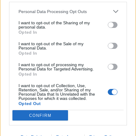
Personal Data Processing Opt Outs
I want to opt-out of the Sharing of my
personal data.
Opted In
I want to opt-out of the Sale of my
Personal Data.
Opted In
I want to opt-out of processing my
Personal Data for Targeted Advertising.
Opted In
I want to opt-out of Collection, Use,
Retention, Sale, and/or Sharing of my
Personal Data that Is Unrelated with the
Purposes for which it was collected.
Opted Out
PALIO DI LEGNANO
A tu per tu con la reggenza: la
CONFIRM
contrada San Domenico pronta a
ripartire per il Palio 2027