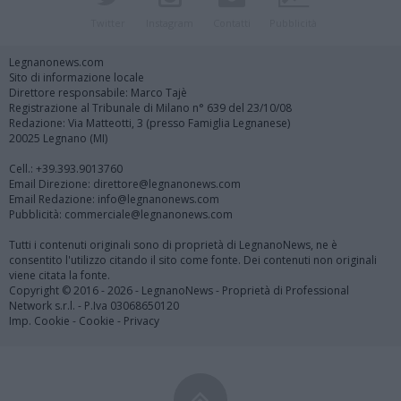
Twitter
Instagram
Contatti
Pubblicità
Legnanonews.com
Sito di informazione locale
Direttore responsabile: Marco Tajè
Registrazione al Tribunale di Milano n° 639 del 23/10/08
Redazione: Via Matteotti, 3 (presso Famiglia Legnanese)
20025 Legnano (MI)
Cell.: +39.393.9013760
Email Direzione: direttore@legnanonews.com
Email Redazione: info@legnanonews.com
Pubblicità: commerciale@legnanonews.com
Tutti i contenuti originali sono di proprietà di LegnanoNews, ne è
consentito l'utilizzo citando il sito come fonte. Dei contenuti non originali
viene citata la fonte.
Copyright © 2016 - 2026 - LegnanoNews - Proprietà di Professional
Network s.r.l. - P.Iva 03068650120
Imp. Cookie
-
Cookie
-
Privacy