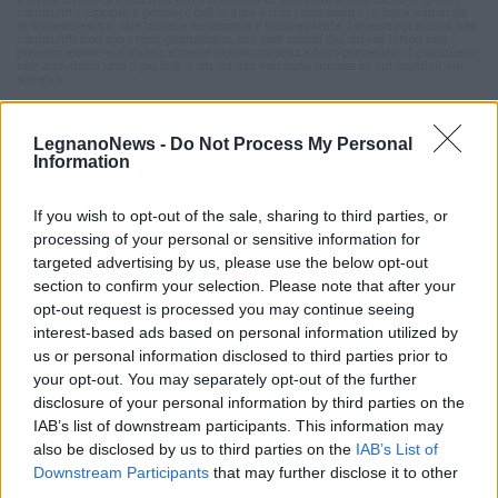
commento esprime il pensiero dell'autore e non rappresenta la linea editoriale
di VareseNews.it, che rimane autonoma e indipendente. I messaggi inclusi nei
commenti non sono testi giornalistici, ma post inviati dai singoli lettori che
possono essere automaticamente pubblicati senza filtro preventivo. I commenti
che includano uno o più link a siti esterni verranno rimossi in automatico dal
sistema.
LegnanoNews -
Do Not Process My Personal
Information
If you wish to opt-out of the sale, sharing to third parties, or
processing of your personal or sensitive information for
targeted advertising by us, please use the below opt-out
section to confirm your selection. Please note that after your
opt-out request is processed you may continue seeing
interest-based ads based on personal information utilized by
us or personal information disclosed to third parties prior to
your opt-out. You may separately opt-out of the further
disclosure of your personal information by third parties on the
IAB’s list of downstream participants. This information may
also be disclosed by us to third parties on the
IAB’s List of
Downstream Participants
that may further disclose it to other
ALTRE NOTIZIE DI LEGNANO
third parties.