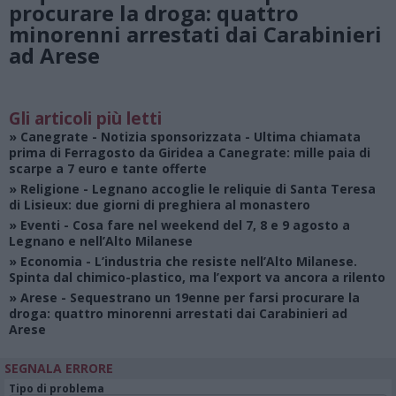
procurare la droga: quattro
minorenni arrestati dai Carabinieri
ad Arese
Gli articoli più letti
»
Canegrate - Notizia sponsorizzata
- Ultima chiamata
prima di Ferragosto da Giridea a Canegrate: mille paia di
scarpe a 7 euro e tante offerte
»
Religione
- Legnano accoglie le reliquie di Santa Teresa
di Lisieux: due giorni di preghiera al monastero
»
Eventi
- Cosa fare nel weekend del 7, 8 e 9 agosto a
Legnano e nell’Alto Milanese
»
Economia
- L’industria che resiste nell’Alto Milanese.
Spinta dal chimico-plastico, ma l’export va ancora a rilento
»
Arese
- Sequestrano un 19enne per farsi procurare la
droga: quattro minorenni arrestati dai Carabinieri ad
Arese
SEGNALA ERRORE
Tipo di problema