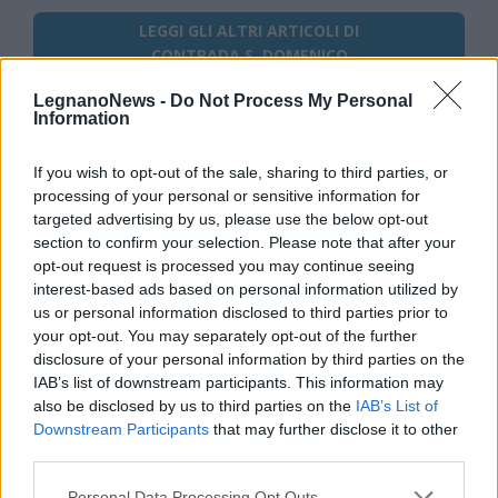
LEGGI GLI ALTRI ARTICOLI DI
CONTRADA S. DOMENICO
LegnanoNews -
Do Not Process My Personal
Information
If you wish to opt-out of the sale, sharing to third parties, or
Selezioniamo per te
processing of your personal or sensitive information for
Il meglio di
targeted advertising by us, please use the below opt-out
Iscriviti alla
section to confirm your selection. Please note that after your
opt-out request is processed you may continue seeing
newsletter
interest-based ads based on personal information utilized by
us or personal information disclosed to third parties prior to
your opt-out. You may separately opt-out of the further
disclosure of your personal information by third parties on the
IAB’s list of downstream participants. This information may
also be disclosed by us to third parties on the
IAB’s List of
Downstream Participants
that may further disclose it to other
third parties.
Commenti
Personal Data Processing Opt Outs