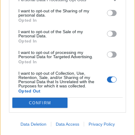
Accedi
o
registrati
per commentare questo
articolo.
I want to opt-out of the Sharing of my
personal data.
L'email è richiesta ma non verrà mostrata ai visitatori. Il contenuto di questo
commento esprime il pensiero dell'autore e non rappresenta la linea editoriale
Opted In
di VareseNews.it, che rimane autonoma e indipendente. I messaggi inclusi nei
commenti non sono testi giornalistici, ma post inviati dai singoli lettori che
possono essere automaticamente pubblicati senza filtro preventivo. I commenti
I want to opt-out of the Sale of my
che includano uno o più link a siti esterni verranno rimossi in automatico dal
Personal Data.
sistema.
Opted In
I want to opt-out of processing my
Personal Data for Targeted Advertising.
Opted In
I want to opt-out of Collection, Use,
Retention, Sale, and/or Sharing of my
Personal Data that Is Unrelated with the
Purposes for which it was collected.
Opted Out
CONFIRM
Data Deletion
Data Access
Privacy Policy