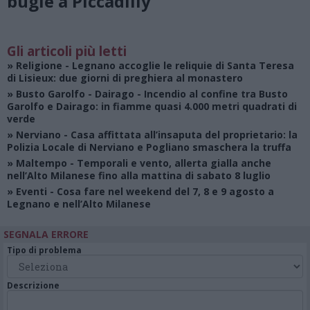
bugie a Piccadilly”
Gli articoli più letti
»
Religione
- Legnano accoglie le reliquie di Santa Teresa
di Lisieux: due giorni di preghiera al monastero
»
Busto Garolfo - Dairago
- Incendio al confine tra Busto
Garolfo e Dairago: in fiamme quasi 4.000 metri quadrati di
verde
»
Nerviano
- Casa affittata all’insaputa del proprietario: la
Polizia Locale di Nerviano e Pogliano smaschera la truffa
»
Maltempo
- Temporali e vento, allerta gialla anche
nell’Alto Milanese fino alla mattina di sabato 8 luglio
»
Eventi
- Cosa fare nel weekend del 7, 8 e 9 agosto a
Legnano e nell’Alto Milanese
SEGNALA ERRORE
Tipo di problema
Descrizione