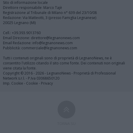
Sito di informazione locale
Direttore responsabile: Marco Tajè
Registrazione al Tribunale di Milano n° 639 del 23/10/08
Redazione: Via Matteotti, 3 (presso Famiglia Legnanese)
20025 Legnano (MI)
Cell.: +39.393.9013760
Email Direzione: direttore@legnanonews.com
Email Redazione: info@legnanonews.com
Pubblicità: commerciale@legnanonews.com
Tutti i contenuti originali sono di proprietà di LegnanoNews, ne è
consentito l'utilizzo citando il sito come fonte. Dei contenuti non originali
viene citata la fonte.
Copyright © 2016 - 2026 - LegnanoNews - Proprietà di Professional
Network s.r.l. - P.Iva 03068650120
Imp. Cookie
-
Cookie
-
Privacy
TORNA SU