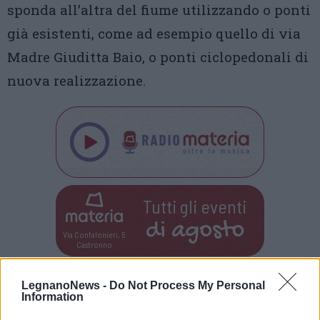
sponda all’altra del fiume utilizzando o ponti
già esistenti, come ad esempio quello di via
Madre Giuditta Baio, o ponti ciclopedonali di
nuova realizzazione.
Tutti gli eventi
di
agosto
Via Confalonieri, 5
Castronno
LegnanoNews -
Do Not Process My Personal
Leda Mocchetti
Information
leda.mocchetti@legnanonews.com