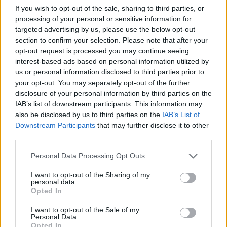
Noi di LegnanoNews abbiamo a cuore l'informazione del
If you wish to opt-out of the sale, sharing to third parties, or
nostro territorio e cerchiamo di essere sempre in prima
processing of your personal or sensitive information for
linea per informarvi in modo puntuale.
targeted advertising by us, please use the below opt-out
section to confirm your selection. Please note that after your
opt-out request is processed you may continue seeing
PIÙ INFORMAZIONI SU
interest-based ads based on personal information utilized by
aipo
arpa
ex bernocchi
ex mottana
us or personal information disclosed to third parties prior to
fiume olona
lorena fedeli
legnano
your opt-out. You may separately opt-out of the further
disclosure of your personal information by third parties on the
IAB’s list of downstream participants. This information may
LEGGI GLI ALTRI ARTICOLI DI
also be disclosed by us to third parties on the
IAB’s List of
LEGNANO
Downstream Participants
that may further disclose it to other
third parties.
Personal Data Processing Opt Outs
I want to opt-out of the Sharing of my
personal data.
Selezioniamo per te
Opted In
Il meglio di
I want to opt-out of the Sale of my
Personal Data.
Opted In