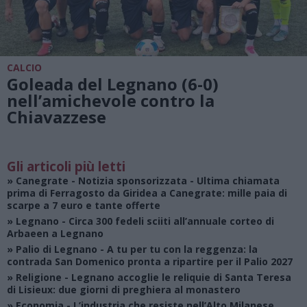
CALCIO
Goleada del Legnano (6-0)
nell’amichevole contro la
Chiavazzese
Gli articoli più letti
»
Canegrate - Notizia sponsorizzata
- Ultima chiamata
prima di Ferragosto da Giridea a Canegrate: mille paia di
scarpe a 7 euro e tante offerte
»
Legnano
- Circa 300 fedeli sciiti all’annuale corteo di
Arbaeen a Legnano
»
Palio di Legnano
- A tu per tu con la reggenza: la
contrada San Domenico pronta a ripartire per il Palio 2027
»
Religione
- Legnano accoglie le reliquie di Santa Teresa
di Lisieux: due giorni di preghiera al monastero
»
Economia
- L’industria che resiste nell’Alto Milanese.