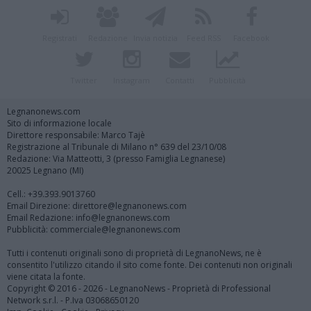
Registrati
Redazione
Invia notizia
Feed RSS
Facebook
Twitter
Instagram
Contatti
Pubblicità
Legnanonews.com
Sito di informazione locale
Direttore responsabile: Marco Tajè
Registrazione al Tribunale di Milano n° 639 del 23/10/08
Redazione: Via Matteotti, 3 (presso Famiglia Legnanese)
20025 Legnano (MI)
Cell.: +39.393.9013760
Email Direzione: direttore@legnanonews.com
Email Redazione: info@legnanonews.com
Pubblicità: commerciale@legnanonews.com
Tutti i contenuti originali sono di proprietà di LegnanoNews, ne è
consentito l'utilizzo citando il sito come fonte. Dei contenuti non originali
viene citata la fonte.
Copyright © 2016 - 2026 - LegnanoNews - Proprietà di Professional
Network s.r.l. - P.Iva 03068650120