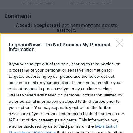
Commenti
Accedi
o
registrati
per commentare questo
articolo.
L'email è richiesta ma non verrà mostrata ai visitatori. Il contenuto di questo
commento esprime il pensiero dell'autore e non rappresenta la linea editoriale
LegnanoNews -
Do Not Process My Personal
di VareseNews.it, che rimane autonoma e indipendente. I messaggi inclusi nei
Information
commenti non sono testi giornalistici, ma post inviati dai singoli lettori che
possono essere automaticamente pubblicati senza filtro preventivo. I commenti
che includano uno o più link a siti esterni verranno rimossi in automatico dal
sistema.
If you wish to opt-out of the sale, sharing to third parties, or
processing of your personal or sensitive information for
targeted advertising by us, please use the below opt-out
section to confirm your selection. Please note that after your
opt-out request is processed you may continue seeing
interest-based ads based on personal information utilized by
us or personal information disclosed to third parties prior to
your opt-out. You may separately opt-out of the further
disclosure of your personal information by third parties on the
IAB’s list of downstream participants. This information may
also be disclosed by us to third parties on the
IAB’s List of
Downstream Participants
that may further disclose it to other