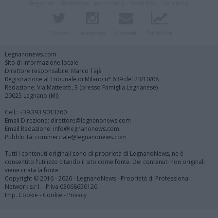
Registrati
Redazione
Invia notizia
Feed RSS
Facebook
Twitter
Instagram
Contatti
Pubblicità
Legnanonews.com
Sito di informazione locale
Direttore responsabile: Marco Tajè
Registrazione al Tribunale di Milano n° 639 del 23/10/08
Redazione: Via Matteotti, 3 (presso Famiglia Legnanese)
20025 Legnano (MI)
Cell.: +39.393.9013760
Email Direzione: direttore@legnanonews.com
Email Redazione: info@legnanonews.com
Pubblicità: commerciale@legnanonews.com
Tutti i contenuti originali sono di proprietà di LegnanoNews, ne è
consentito l'utilizzo citando il sito come fonte. Dei contenuti non originali
viene citata la fonte.
Copyright © 2016 - 2026 - LegnanoNews - Proprietà di Professional
Network s.r.l. - P.Iva 03068650120
Imp. Cookie
-
Cookie
-
Privacy