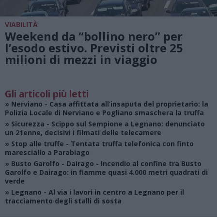
VIABILITÀ
Weekend da “bollino nero” per
l’esodo estivo. Previsti oltre 25
milioni di mezzi in viaggio
Gli articoli più letti
»
Nerviano
- Casa affittata all’insaputa del proprietario: la
Polizia Locale di Nerviano e Pogliano smaschera la truffa
»
Sicurezza
- Scippo sul Sempione a Legnano: denunciato
un 21enne, decisivi i filmati delle telecamere
»
Stop alle truffe
- Tentata truffa telefonica con finto
maresciallo a Parabiago
»
Busto Garolfo - Dairago
- Incendio al confine tra Busto
Garolfo e Dairago: in fiamme quasi 4.000 metri quadrati di
verde
»
Legnano
- Al via i lavori in centro a Legnano per il
tracciamento degli stalli di sosta