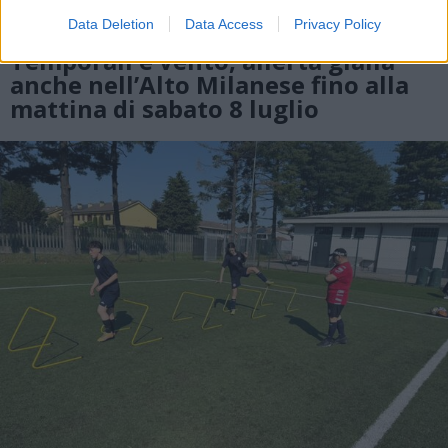
Data Deletion
Data Access
Privacy Policy
MALTEMPO
Temporali e vento, allerta gialla
anche nell’Alto Milanese fino alla
mattina di sabato 8 luglio