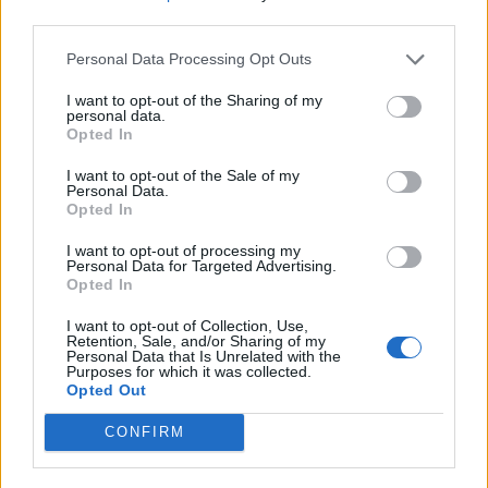
third parties.
Personal Data Processing Opt Outs
Commenti
Accedi
o
registrati
per commentare questo
I want to opt-out of the Sharing of my
personal data.
articolo.
Opted In
L'email è richiesta ma non verrà mostrata ai visitatori. Il contenuto di questo
commento esprime il pensiero dell'autore e non rappresenta la linea editoriale
I want to opt-out of the Sale of my
di VareseNews.it, che rimane autonoma e indipendente. I messaggi inclusi nei
Personal Data.
commenti non sono testi giornalistici, ma post inviati dai singoli lettori che
possono essere automaticamente pubblicati senza filtro preventivo. I commenti
Opted In
che includano uno o più link a siti esterni verranno rimossi in automatico dal
sistema.
I want to opt-out of processing my
Personal Data for Targeted Advertising.
Opted In
I want to opt-out of Collection, Use,
Retention, Sale, and/or Sharing of my
Personal Data that Is Unrelated with the
Purposes for which it was collected.
Opted Out
CONFIRM