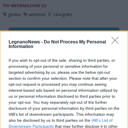
PIÙ INFORMAZIONI SU
giridea
weekend
canegrate
LEGGI GLI ALTRI ARTICOLI DI
ALTO MILANESE
LegnanoNews -
Do Not Process My Personal
Information
If you wish to opt-out of the sale, sharing to third parties, or
processing of your personal or sensitive information for
Selezioniamo per te
targeted advertising by us, please use the below opt-out
section to confirm your selection. Please note that after your
Il meglio di
opt-out request is processed you may continue seeing
interest-based ads based on personal information utilized by
us or personal information disclosed to third parties prior to
your opt-out. You may separately opt-out of the further
Iscriviti alla
disclosure of your personal information by third parties on the
IAB’s list of downstream participants. This information may
newsletter
also be disclosed by us to third parties on the
IAB’s List of
Downstream Participants
that may further disclose it to other