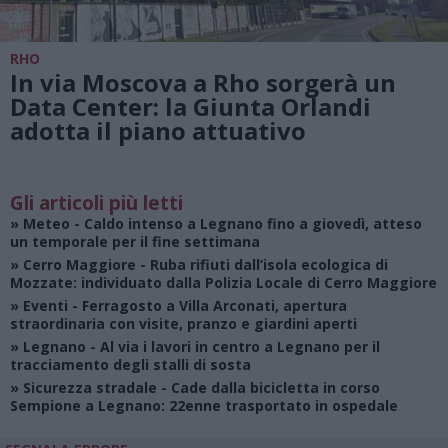
RHO
In via Moscova a Rho sorgerà un
Data Center: la Giunta Orlandi
adotta il piano attuativo
Gli articoli più letti
»
Meteo
- Caldo intenso a Legnano fino a giovedì, atteso
un temporale per il fine settimana
»
Cerro Maggiore
- Ruba rifiuti dall’isola ecologica di
Mozzate: individuato dalla Polizia Locale di Cerro Maggiore
»
Eventi
- Ferragosto a Villa Arconati, apertura
straordinaria con visite, pranzo e giardini aperti
»
Legnano
- Al via i lavori in centro a Legnano per il
tracciamento degli stalli di sosta
»
Sicurezza stradale
- Cade dalla bicicletta in corso
Sempione a Legnano: 22enne trasportato in ospedale