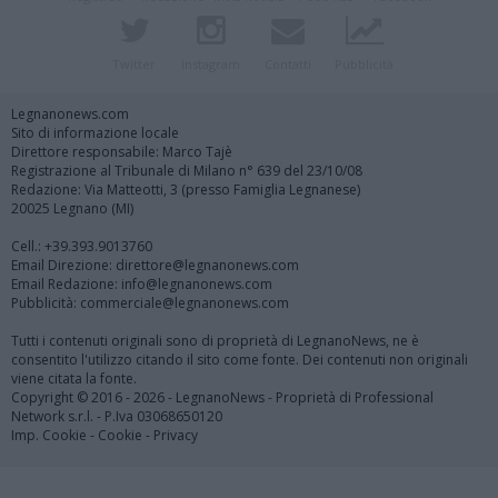
Twitter
Instagram
Contatti
Pubblicità
Legnanonews.com
Sito di informazione locale
Direttore responsabile: Marco Tajè
Registrazione al Tribunale di Milano n° 639 del 23/10/08
Redazione: Via Matteotti, 3 (presso Famiglia Legnanese)
20025 Legnano (MI)
Cell.: +39.393.9013760
Email Direzione: direttore@legnanonews.com
Email Redazione: info@legnanonews.com
Pubblicità: commerciale@legnanonews.com
Tutti i contenuti originali sono di proprietà di LegnanoNews, ne è
consentito l'utilizzo citando il sito come fonte. Dei contenuti non originali
viene citata la fonte.
Copyright © 2016 - 2026 - LegnanoNews - Proprietà di Professional
Network s.r.l. - P.Iva 03068650120
Imp. Cookie
-
Cookie
-
Privacy