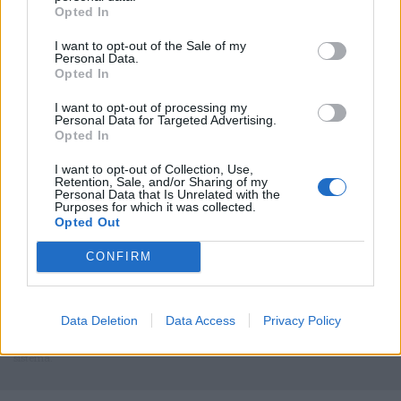
Selezioniamo per te
Opted In
Il meglio di
I want to opt-out of the Sale of my
Personal Data.
Opted In
I want to opt-out of processing my
Personal Data for Targeted Advertising.
Opted In
I want to opt-out of Collection, Use,
Retention, Sale, and/or Sharing of my
Personal Data that Is Unrelated with the
Purposes for which it was collected.
Commenti
Opted Out
Accedi
o
registrati
per commentare questo
CONFIRM
articolo.
L'email è richiesta ma non verrà mostrata ai visitatori. Il contenuto di questo
commento esprime il pensiero dell'autore e non rappresenta la linea editoriale
di VareseNews.it, che rimane autonoma e indipendente. I messaggi inclusi nei
Data Deletion
Data Access
Privacy Policy
commenti non sono testi giornalistici, ma post inviati dai singoli lettori che
possono essere automaticamente pubblicati senza filtro preventivo. I commenti
che includano uno o più link a siti esterni verranno rimossi in automatico dal
sistema.