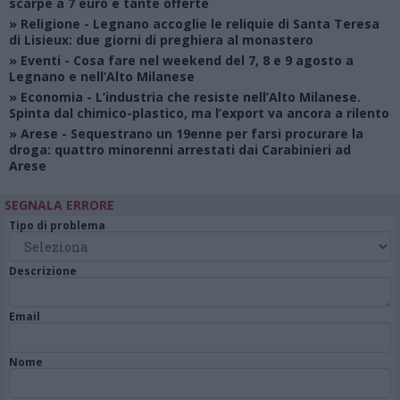
scarpe a 7 euro e tante offerte
»
Religione
- Legnano accoglie le reliquie di Santa Teresa
di Lisieux: due giorni di preghiera al monastero
»
Eventi
- Cosa fare nel weekend del 7, 8 e 9 agosto a
Legnano e nell’Alto Milanese
»
Economia
- L’industria che resiste nell’Alto Milanese.
Spinta dal chimico-plastico, ma l’export va ancora a rilento
»
Arese
- Sequestrano un 19enne per farsi procurare la
droga: quattro minorenni arrestati dai Carabinieri ad
Arese
SEGNALA ERRORE
Tipo di problema
Descrizione
Email
Nome