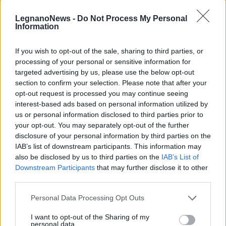
LegnanoNews -
Do Not Process My Personal
Information
Tutti gli eventi
di
agosto
If you wish to opt-out of the sale, sharing to third parties, or
Via Confalonieri, 5
processing of your personal or sensitive information for
Castronno
targeted advertising by us, please use the below opt-out
section to confirm your selection. Please note that after your
opt-out request is processed you may continue seeing
interest-based ads based on personal information utilized by
PIÙ INFORMAZIONI SU
us or personal information disclosed to third parties prior to
galleria del libro
libro sul comodino
amanda colombo
your opt-out. You may separately opt-out of the further
disclosure of your personal information by third parties on the
IAB’s list of downstream participants. This information may
LEGGI GLI ALTRI ARTICOLI DI
also be disclosed by us to third parties on the
IAB’s List of
LIBRO SUL COMODINO
Downstream Participants
that may further disclose it to other
third parties.
Personal Data Processing Opt Outs
I want to opt-out of the Sharing of my
personal data.