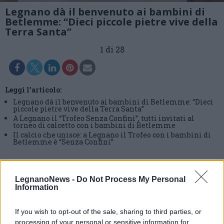
Legnano dà il benvenuto ai bambini di
Betlemme: “Dieci piccole pietre vive della
Terra Santa”
1 di 28
Leggi l'articolo:
Legnano dà il benvenuto ai bambini di Betlemme: “Dieci
piccole pietre vive della Terra Santa”
A Legnano il “Trofeo Senza Confini”, tutti invitati al
torneo di calcetto con i bambini di Betlemme
Il calcio che unisce: a Legnano il Trofeo con i bambini di
Betlemme è “Senza Confini”
LegnanoNews -
Do Not Process My Personal
Information
If you wish to opt-out of the sale, sharing to third parties, or
processing of your personal or sensitive information for