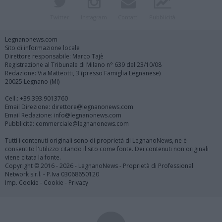
Twitter
Instagram
Contatti
Pubblicità
Legnanonews.com
Sito di informazione locale
Direttore responsabile: Marco Tajè
Registrazione al Tribunale di Milano n° 639 del 23/10/08
Redazione: Via Matteotti, 3 (presso Famiglia Legnanese)
20025 Legnano (MI)
Cell.: +39.393.9013760
Email Direzione: direttore@legnanonews.com
Email Redazione: info@legnanonews.com
Pubblicità: commerciale@legnanonews.com
Tutti i contenuti originali sono di proprietà di LegnanoNews, ne è
consentito l'utilizzo citando il sito come fonte. Dei contenuti non originali
viene citata la fonte.
Copyright © 2016 - 2026 - LegnanoNews - Proprietà di Professional
Network s.r.l. - P.Iva 03068650120
Imp. Cookie
-
Cookie
-
Privacy