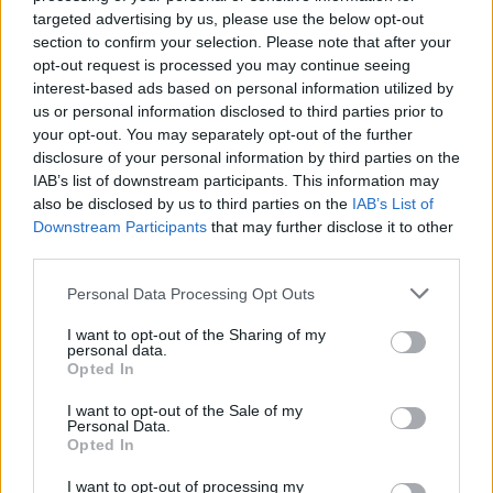
targeted advertising by us, please use the below opt-out
section to confirm your selection. Please note that after your
opt-out request is processed you may continue seeing
interest-based ads based on personal information utilized by
us or personal information disclosed to third parties prior to
your opt-out. You may separately opt-out of the further
disclosure of your personal information by third parties on the
IAB’s list of downstream participants. This information may
also be disclosed by us to third parties on the
IAB’s List of
Commenti
Downstream Participants
that may further disclose it to other
third parties.
Accedi
o
registrati
per commentare questo
articolo.
Personal Data Processing Opt Outs
L'email è richiesta ma non verrà mostrata ai visitatori. Il contenuto di questo
commento esprime il pensiero dell'autore e non rappresenta la linea editoriale
di VareseNews.it, che rimane autonoma e indipendente. I messaggi inclusi nei
I want to opt-out of the Sharing of my
commenti non sono testi giornalistici, ma post inviati dai singoli lettori che
personal data.
possono essere automaticamente pubblicati senza filtro preventivo. I commenti
Opted In
che includano uno o più link a siti esterni verranno rimossi in automatico dal
sistema.
I want to opt-out of the Sale of my
Personal Data.
Opted In
I want to opt-out of processing my