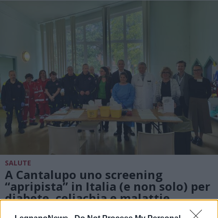
SALUTE
A Cantalupo uno screening
“apripista” in Italia (e non solo) per
diabete, celiachia e malattie
vascolari