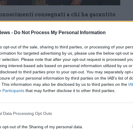
iconoscimenti consegnati a chi ha garantito
oordinamento e sicurezza
in occasione di
 appuntamenti internazionali ospitati dal
ews -
Do Not Process My Personal Information
35 sono andati ai rappresentanti del
to opt-out of the sale, sharing to third parties, or processing of your per
ato di Protezione civile
, espressione dei
formation for targeted advertising by us, please use the below opt-out s
mbardi e delle principali realtà operative
r selection. Please note that after your opt-out request is processed y
eing interest-based ads based on personal information utilized by us or
ochi, mentre altri
3.373 sono stati destinati
disclosed to third parties prior to your opt-out. You may separately opt-
nenti ai Comandi di Polizia Locale
che
losure of your personal information by third parties on the IAB’s list of
. This information may also be disclosed by us to third parties on the
IA
tori interessati dalle manifestazioni
Participants
that may further disclose it to other third parties.
e; 177, infine, a funzionari e tecnici di
i territoriali e amministrazioni pubbliche
ttività di pianificazione, coordinamento e
l Data Processing Opt Outs
oni. Tra i premiati anche
un centinaio tra
o opt-out of the Sharing of my personal data.
a Locale e volontari della Protezione Civile