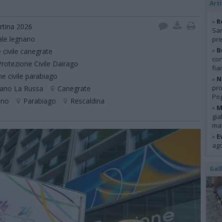
Arti
»
R
rtina 2026
San
cale legnano
pre
»
B
 civile canegrate
con
Protezione Civile Dairago
fia
e civile parabiago
»
N
pro
no La Russa
Canegrate
Pog
ano
Parabiago
Rescaldina
»
M
gia
mat
»
E
ago
Gal