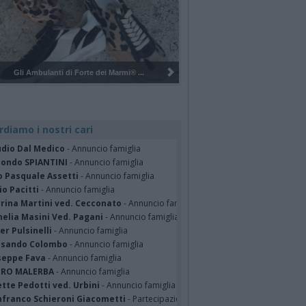
Pulizia del bosco del Rugareto a ...
rdiamo i nostri cari
udio Dal Medico
- Annuncio famiglia
ondo SPIANTINI
- Annuncio famiglia
o Pasquale Assetti
- Annuncio famiglia
o Pacitti
- Annuncio famiglia
erina Martini ved. Cecconato
- Annuncio famiglia
nelia Masini Ved. Pagani
- Annuncio famiglia
er Pulsinelli
- Annuncio famiglia
ssando Colombo
- Annuncio famiglia
seppe Fava
- Annuncio famiglia
TRO MALERBA
- Annuncio famiglia
tte Pedotti ved. Urbini
- Annuncio famiglia
nfranco Schieroni Giacometti
- Partecipazione