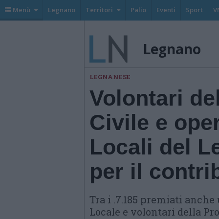
Menù
Legnano
Territori
Palio
Eventi
Sport
V
Legnano
LEGNANESE
Volontari de
Civile e oper
Locali del 
per il contri
Tra i .7.185 premiati anche 
Locale e volontari della Pr