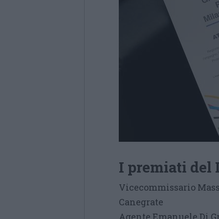
I premiati de
Vicecommissario Massi
Canegrate
Agente Emanuele Di Gre