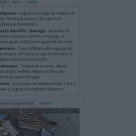
coli
Foto
Video
eligione
- Legnano accoglie le reliquie di
ta Teresa di Lisieux: due giorni di
ghiera al monastero
usto Garolfo - Dairago
- Incendio al
fine tra Busto Garolfo e Dairago: in
mme quasi 4.000 metri quadrati di verde
erviano
- Casa affittata all’insaputa del
prietario: la Polizia Locale di Nerviano e
liano smaschera la truffa
altempo
- Temporali e vento, allerta
lla anche nell’Alto Milanese fino alla
tina di sabato 8 luglio
venti
- Cosa fare nel weekend del 7, 8 e 9
sto a Legnano e nell’Alto Milanese
lerie Fotografiche
WebTV