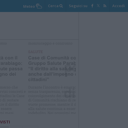
Cerca
Seguici su
Accedi
Meteo
elezioniamo per te
Il meglio di
 VISTI