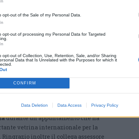
In
o opt-out of the Sale of my Personal Data.
ottolineato l’assessore regionale alla
In
 civile Romano La Russa – è dedicata a
donne
to opt-out of processing my Personal Data for Targeted
ntribuito con professionalità, competenza
ing.
In
 successo dei Giochi Olimpici e Paralimpici
o opt-out of Collection, Use, Retention, Sale, and/or Sharing
che è stato possibile grazie alla capacità di
ersonal Data that Is Unrelated with the Purposes for which it
lected.
borazione tra istituzioni e alla straordinaria
Out
ma lombardo di Protezione civile e delle
CONFIRM
iunto l’assessore alla Casa e Housing sociale,
Data Deletion
Data Access
Privacy Policy
fondamentale per garantire sicurezza,
za
durante un appuntamento che ha
tante vetrina internazionale per la
. Ringrazio inoltre il collega assessore