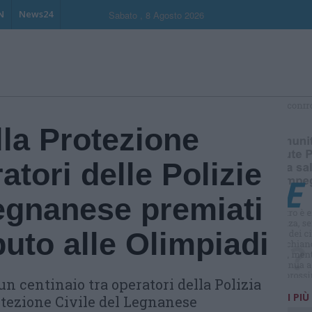
N
News24
Sabato , 8 Agosto 2026
S
lla Protezione
atori delle Polizie
Legnanese premiati
buto alle Olimpiadi
un centinaio tra operatori della Polizia
I PIÙ
otezione Civile del Legnanese