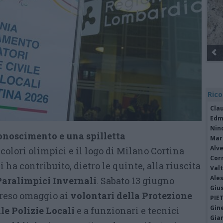
Rico
Cla
Edm
Nin
noscimento e una spilletta
Mari
Alv
 colori olimpici e il logo di Milano Cortina
Cor
 ha contribuito, dietro le quinte, alla riuscita
Valt
Ale
Paralimpici Invernali
. Sabato 13 giugno
Giu
reso omaggio ai
volontari della Protezione
PIE
Gine
le Polizie Locali
e a funzionari e tecnici
Gia