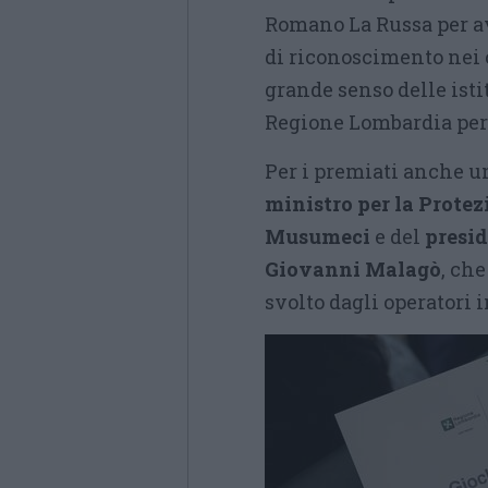
Romano La Russa per a
di riconoscimento nei 
grande senso delle istit
Regione Lombardia per i
Per i premiati anche u
ministro per la Protez
Musumeci
e del
presi
Giovanni Malagò
, ch
svolto dagli operatori 