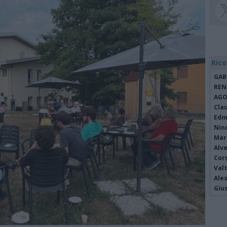
Rico
GAB
REN
AGO
Cla
Edm
Nin
Mari
Alv
Cor
Valt
Ale
Giu