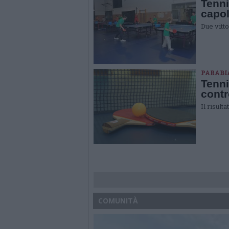
Tenni
capol
Due vitt
PARABI
Tenni
contr
Il risult
COMUNITÀ