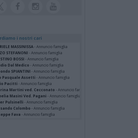
rdiamo i nostri cari
RIELE MASSINISSA
- Annuncio famiglia
ZO STEFANONI
- Annuncio famiglia
STINO BOSSI
- Annuncio famiglia
udio Dal Medico
- Annuncio famiglia
ondo SPIANTINI
- Annuncio famiglia
o Pasquale Assetti
- Annuncio famiglia
o Pacitti
- Annuncio famiglia
erina Martini ved. Cecconato
- Annuncio famiglia
nelia Masini Ved. Pagani
- Annuncio famiglia
er Pulsinelli
- Annuncio famiglia
ssando Colombo
- Annuncio famiglia
seppe Fava
- Annuncio famiglia