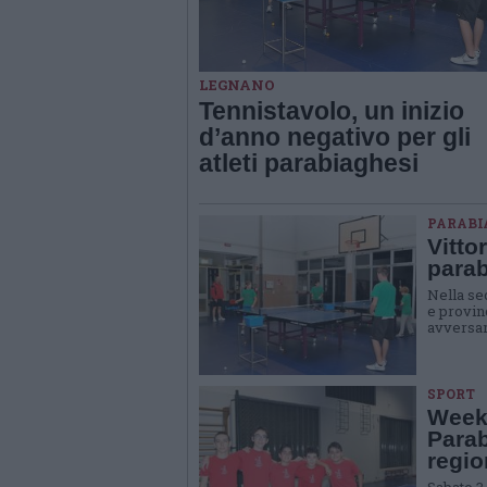
LEGNANO
Tennistavolo, un inizio
d’anno negativo per gli
atleti parabiaghesi
PARABI
Vitto
parab
Nella se
e provin
avversari
SPORT
Weeke
Parab
regio