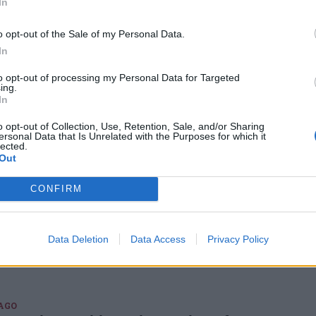
tima partita di regular season
In
i Serie D1 ha travolto Saronno per 5-0, mentre la squadra di D2 ha
 meglio per 3-1 su Castellanza
o opt-out of the Sale of my Personal Data.
In
to opt-out of processing my Personal Data for Targeted
ing.
stavolo Parabiago, promozione
In
etica per il team di Serie D1
o opt-out of Collection, Use, Retention, Sale, and/or Sharing
la vittoria per 5-1 contro il fanalino di coda Angera. Squadra di
ersonal Data that Is Unrelated with the Purposes for which it
 che ha vinto largamente contro Paderno Dugnano (5-0)
lected.
Out
CONFIRM
stavolo Parabiago, vittoria per i team di
 D1 e Serie D2
Data Deletion
Data Access
Privacy Policy
Serie D1 ad una vittoria dalla promozione. Team di Serie D2 che
rma al terzo posto
AGO