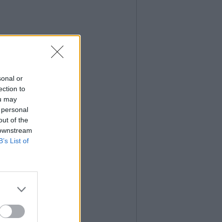
sonal or
ection to
ou may
 personal
out of the
 downstream
B’s List of