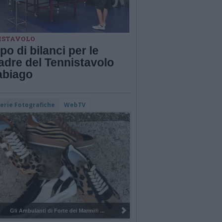
ISTAVOLO
o di bilanci per le
adre del Tennistavolo
abiago
lerie Fotografiche
WebTV
Pulizia del bosco del Rugareto a ...