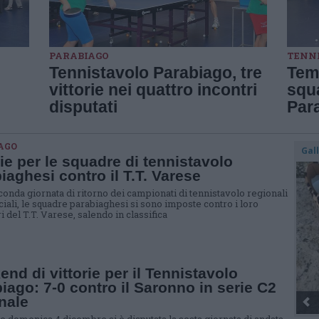
PARABIAGO
TENN
Tennistavolo Parabiago, tre
Temp
vittorie nei quattro incontri
squ
disputati
Par
AGO
Gal
rie per le squadre di tennistavolo
iaghesi contro il T.T. Varese
conda giornata di ritorno dei campionati di tennistavolo regionali
ciali, le squadre parabiaghesi si sono imposte contro i loro
 del T.T. Varese, salendo in classifica
nd di vittorie per il Tennistavolo
iago: 7-0 contro il Saronno in serie C2
nale