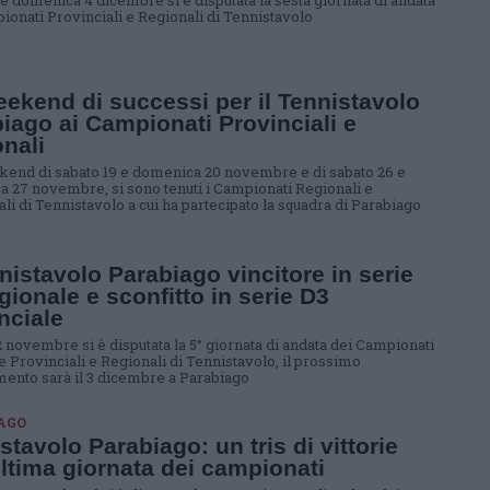
 e domenica 4 dicembre si è disputata la sesta giornata di andata
ionati Provinciali e Regionali di Tennistavolo
ekend di successi per il Tennistavolo
iago ai Campionati Provinciali e
nali
end di sabato 19 e domenica 20 novembre e di sabato 26 e
 27 novembre, si sono tenuti i Campionati Regionali e
li di Tennistavolo a cui ha partecipato la squadra di Parabiago
nnistavolo Parabiago vincitore in serie
gionale e sconfitto in serie D3
nciale
2 novembre si è disputata la 5° giornata di andata dei Campionati
e Provinciali e Regionali di Tennistavolo, il prossimo
ento sarà il 3 dicembre a Parabiago
AGO
stavolo Parabiago: un tris di vittorie
ultima giornata dei campionati