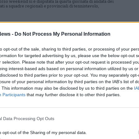
orso weekend si è disputata la quarta giornata di andata dei
ti a squadre regionali e provinciali di tennistavolo,
VOLO
ews -
Do Not Process My Personal Information
stavolo Parabiago: due vittorie e una
fitta a Lambrugo Rogeno
to opt-out of the sale, sharing to third parties, or processing of your per
obre, a Lambrugo Rogeno, si è tenuta la 3° giornata dei campionati
e regionali e provinciali di Tennistavolo
formation for targeted advertising by us, please use the below opt-out s
r selection. Please note that after your opt-out request is processed y
eing interest-based ads based on personal information utilized by us or
disclosed to third parties prior to your opt-out. You may separately opt-
losure of your personal information by third parties on the IAB’s list of
nnistavolo di Parabiago sconfitto in serie
. This information may also be disclosed by us to third parties on the
IA
serie D1
Participants
that may further disclose it to other third parties.
 in serie C2 e serie D1, ora il prossimo appuntamento con i
 del Tennistavolo di Parabiago sarà il 15 ottobre
l Data Processing Opt Outs
TAVOLO
o opt-out of the Sharing of my personal data.
stavolo Parabiago, due vittorie nella