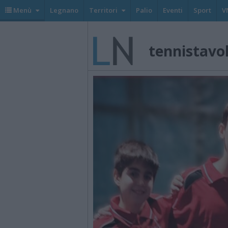
Menù
Legnano
Territori
Palio
Eventi
Sport
V
tennistavo