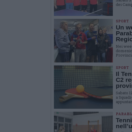
Sabato 3
dei Camp
SPORT
Un we
Parab
Regio
Nei week
domenica
Provincia
SPORT
Il Te
C2 re
provi
Sabato 1
a Squadr
appuntam
PARABI
Tenni
nell’