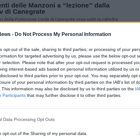
nti delle Manzoni a “lezione” dalla
v di Canegrate
ri della Protezione Civile di Canegrate sono saliti in cattedra
uola secondaria di primo grado A. Manzoni per parlare di
ione ed emergenza
ews -
Do Not Process My Personal Information
ATE
to opt-out of the sale, sharing to third parties, or processing of your per
X.Olo.Mon” il fiume Olona sarà
formation for targeted advertising by us, please use the below opt-out s
orato anche a Canegrate
r selection. Please note that after your opt-out request is processed y
nnovativo strumento è stato installato, da poche settimane, dalla
eing interest-based ads based on personal information utilized by us or
ne Civile di Canegrate. L'apparecchio si trova in zona Cascinette
disclosed to third parties prior to your opt-out. You may separately opt-
losure of your personal information by third parties on the IAB’s list of
. This information may also be disclosed by us to third parties on the
IA
Participants
that may further disclose it to other third parties.
ATE
rate, due piante messe in sicurezza
 Protezione Civile
zione Civile di Canegrate è intervenuta in paese per mettere in
l Data Processing Opt Outs
a due piante pericolose, una in via 24 maggio e una in via
ia
o opt-out of the Sharing of my personal data.