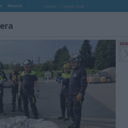
N
News24
Venerdi , 7 Agosto 2026
era
SEG