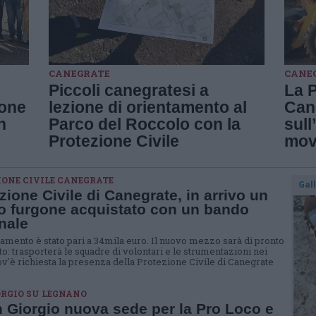
CANEGRATE
CANE
Piccoli canegratesi a
La P
ione
lezione di orientamento al
Cane
n
Parco del Roccolo con la
sull
Protezione Civile
mov
IONE CIVILE CANEGRATE
Gal
zione Civile di Canegrate, in arrivo un
o furgone acquistato con un bando
nale
ziamento è stato pari a 34mila euro. Il nuovo mezzo sarà di pronto
to: trasporterà le squadre di volontari e le strumentazioni nei
ov'è richiesta la presenza della Protezione Civile di Canegrate
ORGIO SU LEGNANO
 Giorgio nuova sede per la Pro Loco e