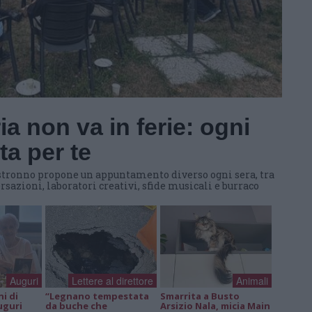
a non va in ferie: ogni
a per te
 Castronno propone un appuntamento diverso ogni sera, tra
rsazioni, laboratori creativi, sfide musicali e burraco
Auguri
Lettere al direttore
Animali
ni di
“Legnano tempestata
Smarrita a Busto
uguri
da buche che
Arsizio Nala, micia Main