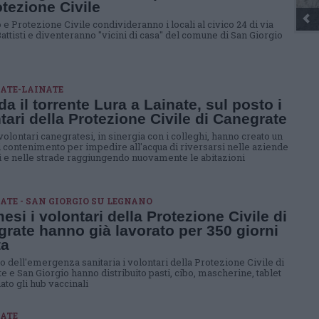
otezione Civile
e Protezione Civile condivideranno i locali al civico 24 di via
attisti e diventeranno "vicini di casa" del comune di San Giorgio
ATE-LAINATE
a il torrente Lura a Lainate, sul posto i
tari della Protezione Civile di Canegrate
volontari canegratesi, in sinergia con i colleghi, hanno creato un
i contenimento per impedire all'acqua di riversarsi nelle aziende
i e nelle strade raggiungendo nuovamente le abitazioni
ATE - SAN GIORGIO SU LEGNANO
mesi i volontari della Protezione Civile di
rate hanno già lavorato per 350 giorni
ta
io dell'emergenza sanitaria i volontari della Protezione Civile di
e e San Giorgio hanno distribuito pasti, cibo, mascherine, tablet
ato gli hub vaccinali
ATE