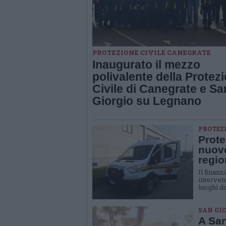
PROTEZIONE CIVILE CANEGRATE
Inaugurato il mezzo
polivalente della Protez
Civile di Canegrate e Sa
Giorgio su Legnano
PROTEZ
Prote
nuov
regio
Il finan
interven
luoghi d
SAN GI
A San