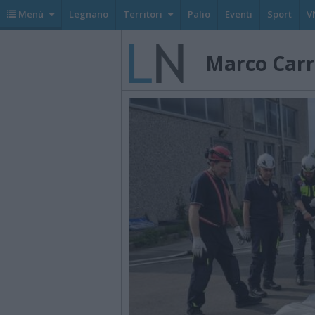
Menù
Legnano
Territori
Palio
Eventi
Sport
V
Marco Carr