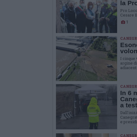
la Pr
Pro Loco 
Cesare B
1
CANEGR
Esond
volon
I cinque 
argine d
adiacent
CANEGR
In 6 
Caneg
a tes
Dall'iniz
Canegrat
e presidi
CANEGR