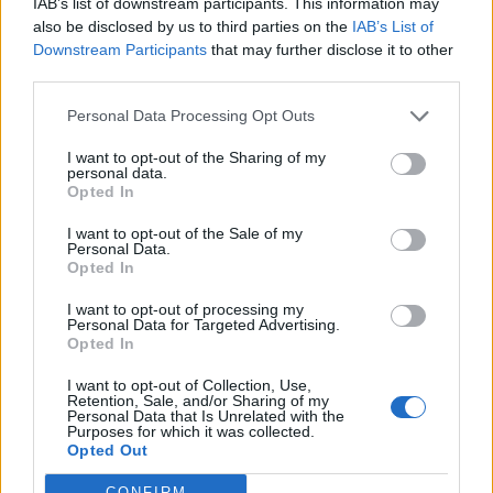
IAB’s list of downstream participants. This information may
also be disclosed by us to third parties on the
IAB’s List of
Downstream Participants
that may further disclose it to other
third parties.
Personal Data Processing Opt Outs
I want to opt-out of the Sharing of my
personal data.
Opted In
I want to opt-out of the Sale of my
CERRO MAGGIORE
Personal Data.
Vertice sulla sicurezza a Cerro
Opted In
Maggiore: sul tavolo truffe,
videosorveglianza e via Dante
I want to opt-out of processing my
Personal Data for Targeted Advertising.
Opted In
I want to opt-out of Collection, Use,
Retention, Sale, and/or Sharing of my
Personal Data that Is Unrelated with the
Purposes for which it was collected.
Opted Out
CONFIRM