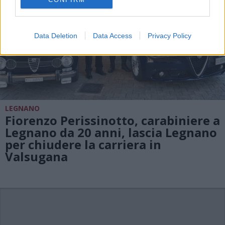
Data Deletion
Data Access
Privacy Policy
LEGNANO
Fiorenzo Perissinotto, carabiniere a
Legnano da 20 anni, lascia Legnano
per chiudere la carriera in
Valsugana