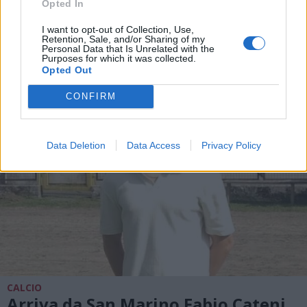
CALCIO
Opted In
In Eccellenza il Legnano calcio
I want to opt-out of Collection, Use,
inserito nel girone A lombardo
Retention, Sale, and/or Sharing of my
Personal Data that Is Unrelated with the
Purposes for which it was collected.
Opted Out
CONFIRM
Data Deletion
Data Access
Privacy Policy
CALCIO
Arriva da San Marino Fabio Cateni