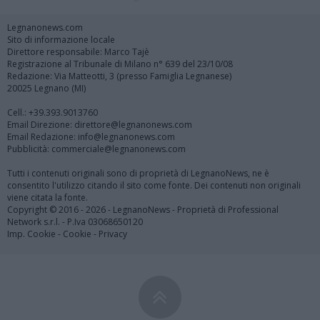
Legnanonews.com
Sito di informazione locale
Direttore responsabile: Marco Tajè
Registrazione al Tribunale di Milano n° 639 del 23/10/08
Redazione: Via Matteotti, 3 (presso Famiglia Legnanese)
20025 Legnano (MI)
Cell.: +39.393.9013760
Email Direzione: direttore@legnanonews.com
Email Redazione: info@legnanonews.com
Pubblicità: commerciale@legnanonews.com
Tutti i contenuti originali sono di proprietà di LegnanoNews, ne è
consentito l'utilizzo citando il sito come fonte. Dei contenuti non originali
viene citata la fonte.
Copyright © 2016 - 2026 - LegnanoNews - Proprietà di Professional
Network s.r.l. - P.Iva 03068650120
Imp. Cookie
-
Cookie
-
Privacy