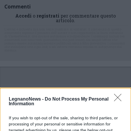
Commenti
Accedi
o
registrati
per commentare questo
articolo.
L'email è richiesta ma non verrà mostrata ai visitatori. Il contenuto di questo
commento esprime il pensiero dell'autore e non rappresenta la linea editoriale
di VareseNews.it, che rimane autonoma e indipendente. I messaggi inclusi nei
commenti non sono testi giornalistici, ma post inviati dai singoli lettori che
possono essere automaticamente pubblicati senza filtro preventivo. I commenti
che includano uno o più link a siti esterni verranno rimossi in automatico dal
sistema.
LegnanoNews -
Do Not Process My Personal
Information
If you wish to opt-out of the sale, sharing to third parties, or
processing of your personal or sensitive information for
targeted advertising by us, please use the below opt-out