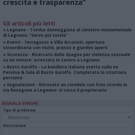
crescita e trasparenza”
Gli articoli più letti
»
Legnano
- Tomba danneggiata al cimitero monumentale
di Legnano: “Serve più tutela”
»
Eventi
- Ferragosto a Villa Arconati, apertura
straordinaria con visite, pranzo e giardini aperti
»
Sicurezza
- Ricercato dalla Spagna per violenza sessuale
su un minore: arrestato in centro a Legnano
»
Busto Garolfo
- La bandiera italiana svetta sulla ex
Pessina & Sala di Busto Garolfo. Completata la struttura
portante
»
Segnalazioni
- Ritrovato un ciondolo con foto ricordo in
via Resegone a Legnano: si cerca il proprietario
SEGNALA ERRORE
Tipo di problema
Descrizione