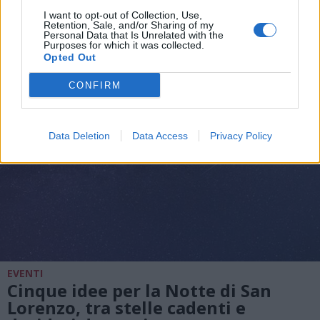
San Vittore Olona e Cerro Maggiore
I want to opt-out of Collection, Use,
Retention, Sale, and/or Sharing of my
Personal Data that Is Unrelated with the
Purposes for which it was collected.
Opted Out
CONFIRM
Data Deletion
Data Access
Privacy Policy
EVENTI
Cinque idee per la Notte di San
Lorenzo, tra stelle cadenti e