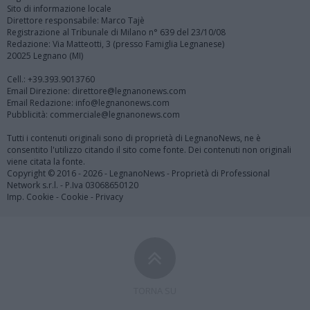
Sito di informazione locale
Direttore responsabile: Marco Tajè
Registrazione al Tribunale di Milano n° 639 del 23/10/08
Redazione: Via Matteotti, 3 (presso Famiglia Legnanese)
20025 Legnano (MI)
Cell.: +39.393.9013760
Email Direzione: direttore@legnanonews.com
Email Redazione: info@legnanonews.com
Pubblicità: commerciale@legnanonews.com
Tutti i contenuti originali sono di proprietà di LegnanoNews, ne è
consentito l'utilizzo citando il sito come fonte. Dei contenuti non originali
viene citata la fonte.
Copyright © 2016 - 2026 - LegnanoNews - Proprietà di Professional
Network s.r.l. - P.Iva 03068650120
Imp. Cookie
-
Cookie
-
Privacy
TORNA SU