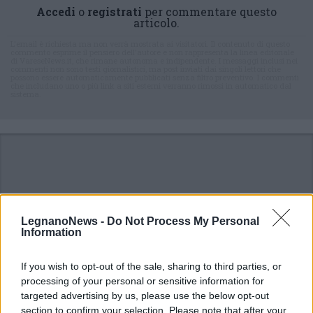
Accedi
o
registrati
per commentare questo
articolo.
L'email è richiesta ma non verrà mostrata ai visitatori. Il contenuto di questo
commento esprime il pensiero dell'autore e non rappresenta la linea editoriale
di VareseNews.it, che rimane autonoma e indipendente. I messaggi inclusi nei
commenti non sono testi giornalistici, ma post inviati dai singoli lettori che
possono essere automaticamente pubblicati senza filtro preventivo. I commenti
che includano uno o più link a siti esterni verranno rimossi in automatico dal
sistema.
LegnanoNews -
Do Not Process My Personal
Information
If you wish to opt-out of the sale, sharing to third parties, or
processing of your personal or sensitive information for
targeted advertising by us, please use the below opt-out
section to confirm your selection. Please note that after your