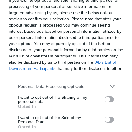
If you wish to opt-out of the sale, sharing to third parties, or
processing of your personal or sensitive information for
Parabiago
targeted advertising by us, please use the below opt-out
Omicidio Ravasio, Pereira Carneiro pronta
section to confirm your selection. Please note that after your
all’appello: “È combattiva, ha sempre affermato
opt-out request is processed you may continue seeing
la sua innocenza”
interest-based ads based on personal information utilized by
us or personal information disclosed to third parties prior to
your opt-out. You may separately opt-out of the further
disclosure of your personal information by third parties on the
IAB’s list of downstream participants. This information may
also be disclosed by us to third parties on the
IAB’s List of
Downstream Participants
that may further disclose it to other
third parties.
Personal Data Processing Opt Outs
I want to opt-out of the Sharing of my
personal data.
Opted In
I want to opt-out of the Sale of my
Personal Data.
Opted In
Legnano