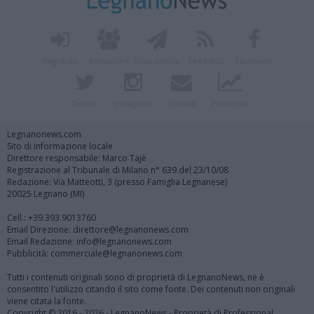
Registrati
Redazione
Invia notizia
Feed RSS
Facebook
Twitter
Instagram
Contatti
Pubblicità
Legnanonews.com
Sito di informazione locale
Direttore responsabile: Marco Tajè
Registrazione al Tribunale di Milano n° 639 del 23/10/08
Redazione: Via Matteotti, 3 (presso Famiglia Legnanese)
20025 Legnano (MI)
Cell.: +39.393.9013760
Email Direzione: direttore@legnanonews.com
Email Redazione: info@legnanonews.com
Pubblicità: commerciale@legnanonews.com
Tutti i contenuti originali sono di proprietà di LegnanoNews, ne è
consentito l'utilizzo citando il sito come fonte. Dei contenuti non originali
viene citata la fonte.
Copyright © 2016 - 2026 - LegnanoNews - Proprietà di Professional