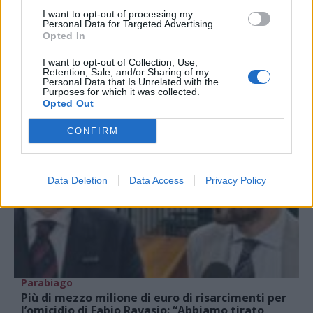
Omicidio Potincu, la difesa di Mostoni chiede il
I want to opt-out of processing my
Personal Data for Targeted Advertising.
rito abbreviato dopo la contestazione dello
Opted In
stalking
I want to opt-out of Collection, Use,
Retention, Sale, and/or Sharing of my
Personal Data that Is Unrelated with the
Purposes for which it was collected.
Opted Out
CONFIRM
Data Deletion
Data Access
Privacy Policy
Parabiago
Più di mezzo milione di euro di risarcimenti per
l’omicidio di Fabio Ravasio: “Abbiamo tirato