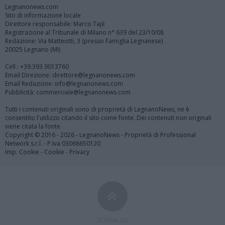
Legnanonews.com
Sito di informazione locale
Direttore responsabile: Marco Tajè
Registrazione al Tribunale di Milano n° 639 del 23/10/08
Redazione: Via Matteotti, 3 (presso Famiglia Legnanese)
20025 Legnano (MI)
Cell.: +39.393.9013760
Email Direzione: direttore@legnanonews.com
Email Redazione: info@legnanonews.com
Pubblicità: commerciale@legnanonews.com
Tutti i contenuti originali sono di proprietà di LegnanoNews, ne è
consentito l'utilizzo citando il sito come fonte. Dei contenuti non originali
viene citata la fonte.
Copyright © 2016 - 2026 - LegnanoNews - Proprietà di Professional
Network s.r.l. - P.Iva 03068650120
Imp. Cookie
-
Cookie
-
Privacy
TORNA SU