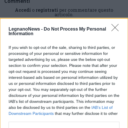
Commenti
Accedi
o
registrati
per commentare questo
articolo.
L'email è richiesta ma non verrà mostrata ai visitatori. Il contenuto di questo
commento esprime il pensiero dell'autore e non rappresenta la linea editoriale
LegnanoNews -
Do Not Process My Personal
di VareseNews.it, che rimane autonoma e indipendente. I messaggi inclusi nei
commenti non sono testi giornalistici, ma post inviati dai singoli lettori che
Information
possono essere automaticamente pubblicati senza filtro preventivo. I commenti
che includano uno o più link a siti esterni verranno rimossi in automatico dal
sistema.
If you wish to opt-out of the sale, sharing to third parties, or
processing of your personal or sensitive information for
targeted advertising by us, please use the below opt-out
section to confirm your selection. Please note that after your
opt-out request is processed you may continue seeing
interest-based ads based on personal information utilized by
us or personal information disclosed to third parties prior to
your opt-out. You may separately opt-out of the further
disclosure of your personal information by third parties on the
IAB’s list of downstream participants. This information may
also be disclosed by us to third parties on the
IAB’s List of
Downstream Participants
that may further disclose it to other
third parties.