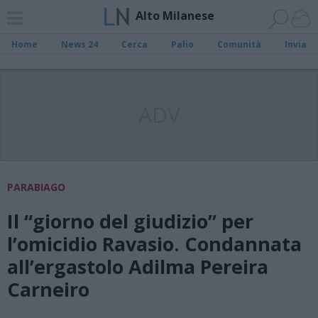
Alto Milanese
Home
News 24
Cerca
Palio
Comunità
Invia
ADV
PARABIAGO
Il “giorno del giudizio” per
l’omicidio Ravasio. Condannata
all’ergastolo Adilma Pereira
Carneiro