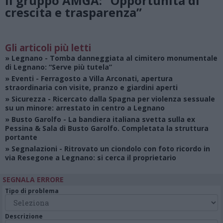
il gruppo AMGA: “Opportunità di
crescita e trasparenza”
Gli articoli più letti
»
Legnano
- Tomba danneggiata al cimitero monumentale
di Legnano: “Serve più tutela”
»
Eventi
- Ferragosto a Villa Arconati, apertura
straordinaria con visite, pranzo e giardini aperti
»
Sicurezza
- Ricercato dalla Spagna per violenza sessuale
su un minore: arrestato in centro a Legnano
»
Busto Garolfo
- La bandiera italiana svetta sulla ex
Pessina & Sala di Busto Garolfo. Completata la struttura
portante
»
Segnalazioni
- Ritrovato un ciondolo con foto ricordo in
via Resegone a Legnano: si cerca il proprietario
SEGNALA ERRORE
Tipo di problema
Descrizione