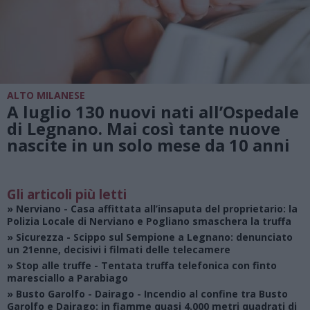
ALTO MILANESE
A luglio 130 nuovi nati all’Ospedale
di Legnano. Mai così tante nuove
nascite in un solo mese da 10 anni
Gli articoli più letti
»
Nerviano
- Casa affittata all’insaputa del proprietario: la
Polizia Locale di Nerviano e Pogliano smaschera la truffa
»
Sicurezza
- Scippo sul Sempione a Legnano: denunciato
un 21enne, decisivi i filmati delle telecamere
»
Stop alle truffe
- Tentata truffa telefonica con finto
maresciallo a Parabiago
»
Busto Garolfo - Dairago
- Incendio al confine tra Busto
Garolfo e Dairago: in fiamme quasi 4.000 metri quadrati di