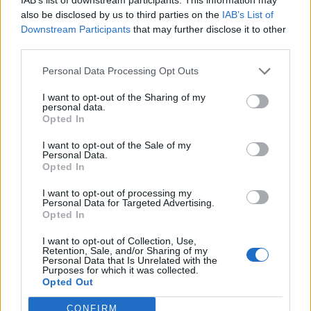
NOTIZIE
also be disclosed by us to third parties on the
IAB’s List of
Downstream Participants
that may further disclose it to other
di cui tutti
third parties.
parlano ?
Personal Data Processing Opt Outs
Commenti
I want to opt-out of the Sharing of my
personal data.
Accedi
o
registrati
per commentare questo
Opted In
articolo.
I want to opt-out of the Sale of my
L'email è richiesta ma non verrà mostrata ai visitatori. Il contenuto di questo
Personal Data.
commento esprime il pensiero dell'autore e non rappresenta la linea editoriale
Opted In
di VareseNews.it, che rimane autonoma e indipendente. I messaggi inclusi nei
commenti non sono testi giornalistici, ma post inviati dai singoli lettori che
possono essere automaticamente pubblicati senza filtro preventivo. I commenti
I want to opt-out of processing my
che includano uno o più link a siti esterni verranno rimossi in automatico dal
sistema.
Personal Data for Targeted Advertising.
Opted In
I want to opt-out of Collection, Use,
Retention, Sale, and/or Sharing of my
Personal Data that Is Unrelated with the
Purposes for which it was collected.
Opted Out
CONFIRM