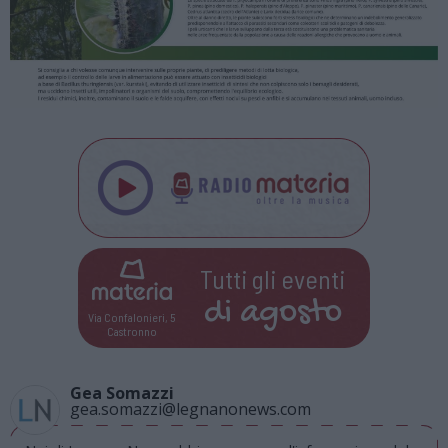
Tutti gli eventi
di
agosto
Via Confalonieri, 5
Castronno
Gea Somazzi
gea.somazzi@legnanonews.com