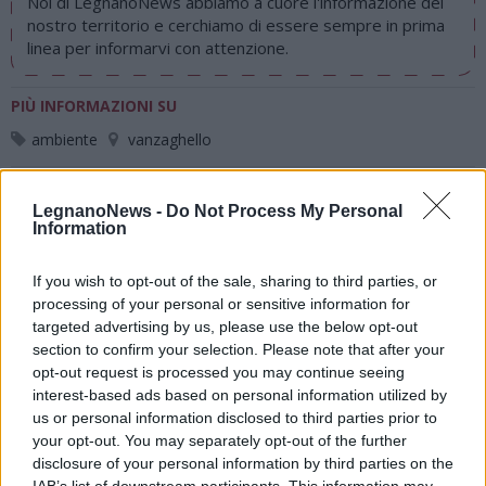
Noi di LegnanoNews abbiamo a cuore l'informazione del
nostro territorio e cerchiamo di essere sempre in prima
linea per informarvi con attenzione.
PIÙ INFORMAZIONI SU
ambiente
vanzaghello
LEGGI GLI ALTRI ARTICOLI DI
LegnanoNews -
Do Not Process My Personal
Information
ALTO MILANESE
If you wish to opt-out of the sale, sharing to third parties, or
processing of your personal or sensitive information for
targeted advertising by us, please use the below opt-out
section to confirm your selection. Please note that after your
opt-out request is processed you may continue seeing
Ti sei
interest-based ads based on personal information utilized by
us or personal information disclosed to third parties prior to
your opt-out. You may separately opt-out of the further
perso le
disclosure of your personal information by third parties on the
IAB’s list of downstream participants. This information may