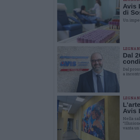
Avis 
di So
Un impeg
LEGNAN
Dal 2
condi
Dal pros
a incontr
LEGNAN
L’art
Avis
Nella sal
“Illusio
vanta un