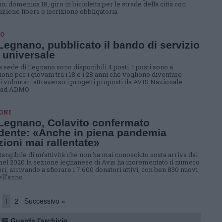
o; domenica 18, giro in bicicletta per le strade della città con
azione libera e iscrizione obbligatoria
O
Legnano, pubblicato il bando di servizio
e universale
a sede di Legnano sono disponibili 4 posti. I posti sono a
one per i giovani tra i 18 e i 28 anni che vogliono diventare
i volontari attraverso i progetti proposti da AVIS Nazionale
 ad ADMO
ONI
Legnano, Colavito confermato
dente: «Anche in piena pandemia
ioni mai rallentate»
tangibile di un’attività che non ha mai conosciuto sosta arriva dai
nel 2020 la sezione legnanese di Avis ha incrementato il numero
ri, arrivando a sfiorare i 7.600 donatori attivi, con ben 830 nuovi
nell’anno
1
2
Successivo »
Guarda l'archivio