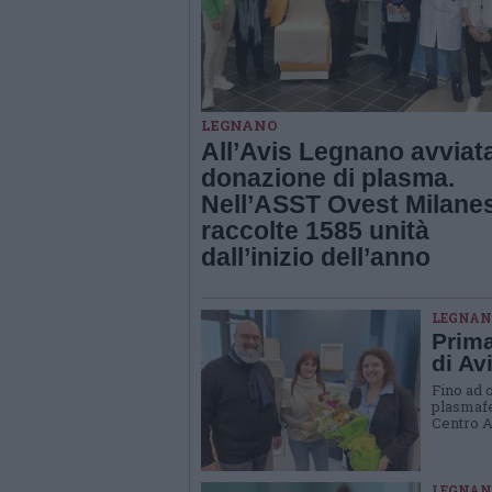
LEGNANO
All’Avis Legnano avviata
donazione di plasma.
Nell’ASST Ovest Milane
raccolte 1585 unità
dall’inizio dell’anno
LEGNAN
Prima
di Av
Fino ad 
plasmafe
Centro A
LEGNAN