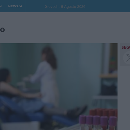
N
News24
Giovedi , 6 Agosto 2026
no
SEG