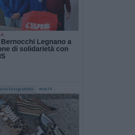
LA
S Bernocchi Legnano a
one di solidarietà con
IS
lerie Fotografiche
WebTV