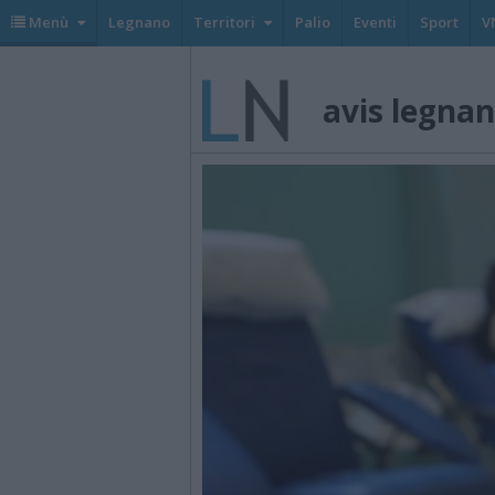
Menù
Legnano
Territori
Palio
Eventi
Sport
V
avis legna