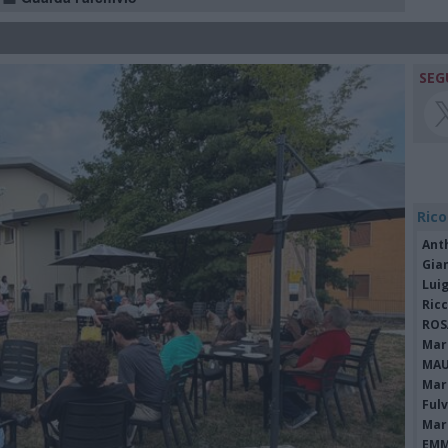
SEG
Rico
Ant
Gia
Luig
Ric
ROS
Mari
MAU
Mari
Fulv
Mari
EMM