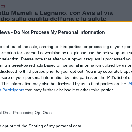
TE
tto Mameli a Legnano, con Avis al via
udio sulla qualità dell’aria e la salute
 voluto dalla legnanese Valentina Bollati intende identificare le
 tra fattori ambientali, stile di vita e benessere generale.
ews -
Do Not Process My Personal Information
ivo in questa prima fase è quello di reclutare almeno 200 persone
to opt-out of the sale, sharing to third parties, or processing of your per
formation for targeted advertising by us, please use the below opt-out s
O
zio Civile in Avis Legnano: quattro posti
r selection. Please note that after your opt-out request is processed y
nibili per fare del bene
eing interest-based ads based on personal information utilized by us or
disclosed to third parties prior to your opt-out. You may separately opt-
è rivolto a giovani tra i 18 e i 28 anni. Il compenso è di 507,30 euro
l’impegno di 25 ore settimanali. In più si guadagnano punti per le
losure of your personal information by third parties on the IAB’s list of
ni pubbliche
. This information may also be disclosed by us to third parties on the
IA
Participants
that may further disclose it to other third parties.
O
 la Festa del Donatore, Avis premia
 3.600 volontari
l Data Processing Opt Outs
ne di Legnano concorre al fabbisogno dell’ospedale Niguarda di
Complessivamente pongono attenzione all’AVIS di Legnano
o opt-out of the Sharing of my personal data.
rsone su una popolazione territoriale di 121.100 abitanti circa