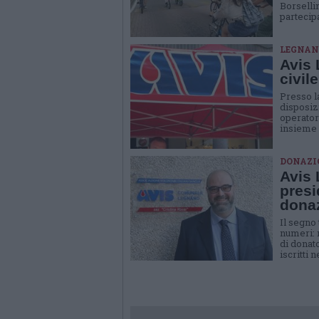
Borsellin
partecip
LEGNAN
Avis 
civil
Presso l
disposizi
operator
insieme
DONAZI
Avis 
presi
donaz
Il segno 
numeri: 
di donato
iscritti 