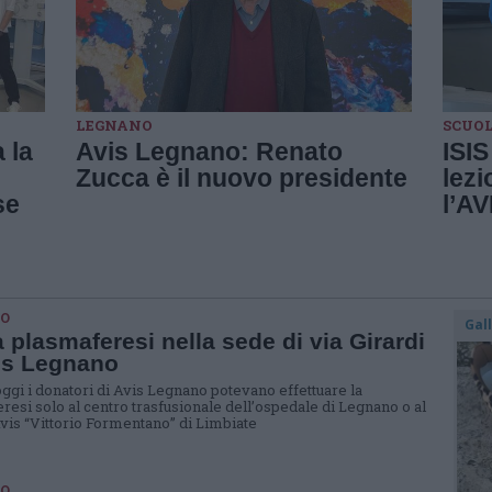
LEGNANO
SCUO
 la
Avis Legnano: Renato
ISI
Zucca è il nuovo presidente
lezi
se
l’AV
O
Gal
 plasmaferesi nella sede di via Girardi
is Legnano
oggi i donatori di Avis Legnano potevano effettuare la
resi solo al centro trasfusionale dell’ospedale di Legnano o al
vis “Vittorio Formentano” di Limbiate
O