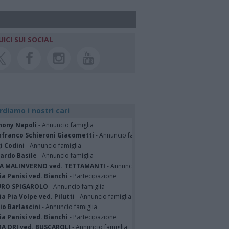
UICI SUI SOCIAL
rdiamo i nostri cari
hony Napoli
- Annuncio famiglia
nfranco Schieroni Giacometti
- Annuncio famiglia
i Codini
- Annuncio famiglia
cardo Basile
- Annuncio famiglia
A MALINVERNO ved. TETTAMANTI
- Annuncio famiglia
a Panisi ved. Bianchi
- Partecipazione
RO SPIGAROLO
- Annuncio famiglia
a Pia Volpe ved. Pilutti
- Annuncio famiglia
io Barlascini
- Annuncio famiglia
a Panisi ved. Bianchi
- Partecipazione
A ORI ved. BUSCAROLI
- Annuncio famiglia