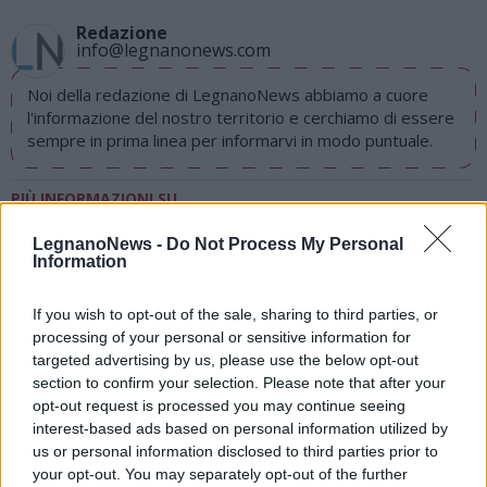
Redazione
info@legnanonews.com
Noi della redazione di LegnanoNews abbiamo a cuore
l'informazione del nostro territorio e cerchiamo di essere
sempre in prima linea per informarvi in modo puntuale.
PIÙ INFORMAZIONI SU
avis legnano
legnano
LegnanoNews -
Do Not Process My Personal
Information
LEGGI GLI ALTRI ARTICOLI DI
If you wish to opt-out of the sale, sharing to third parties, or
ALTO MILANESE
processing of your personal or sensitive information for
targeted advertising by us, please use the below opt-out
section to confirm your selection. Please note that after your
opt-out request is processed you may continue seeing
interest-based ads based on personal information utilized by
Selezioniamo per te
us or personal information disclosed to third parties prior to
your opt-out. You may separately opt-out of the further