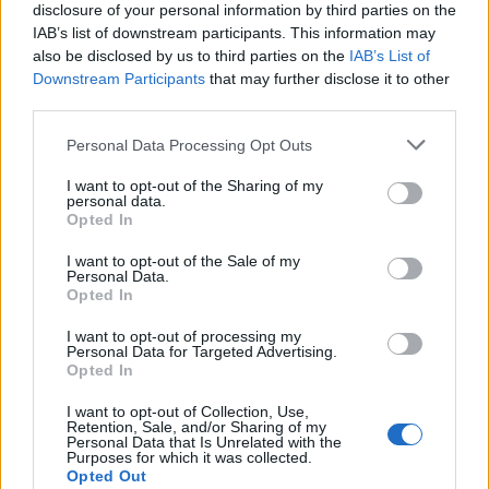
Il meglio di
disclosure of your personal information by third parties on the
IAB’s list of downstream participants. This information may
also be disclosed by us to third parties on the
IAB’s List of
Downstream Participants
that may further disclose it to other
Iscriviti alla
third parties.
newsletter
Personal Data Processing Opt Outs
I want to opt-out of the Sharing of my
personal data.
Opted In
Commenti
I want to opt-out of the Sale of my
Personal Data.
Accedi
o
registrati
per commentare questo
Opted In
articolo.
L'email è richiesta ma non verrà mostrata ai visitatori. Il contenuto di questo
I want to opt-out of processing my
commento esprime il pensiero dell'autore e non rappresenta la linea editoriale
Personal Data for Targeted Advertising.
di VareseNews.it, che rimane autonoma e indipendente. I messaggi inclusi nei
commenti non sono testi giornalistici, ma post inviati dai singoli lettori che
Opted In
possono essere automaticamente pubblicati senza filtro preventivo. I commenti
che includano uno o più link a siti esterni verranno rimossi in automatico dal
sistema.
I want to opt-out of Collection, Use,
Retention, Sale, and/or Sharing of my
Personal Data that Is Unrelated with the
Purposes for which it was collected.
Opted Out