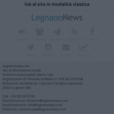
Vai al sito in modalità classica
Registrati
Redazione
Invia notizia
Feed RSS
Facebook
Twitter
Instagram
Contatti
Pubblicità
Legnanonews.com
Sito di informazione locale
Direttore responsabile: Marco Tajè
Registrazione al Tribunale di Milano n° 639 del 23/10/08
Redazione: Via Matteotti, 3 (presso Famiglia Legnanese)
20025 Legnano (MI)
Cell.: +39.393.9013760
Email Direzione: direttore@legnanonews.com
Email Redazione: info@legnanonews.com
Pubblicità: commerciale@legnanonews.com