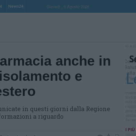
N
News24
Giovedi , 6 Agosto 2026
S
farmacia anche in
 isolamento e
estero
nicate in questi giorni dalla Regione
nformazioni a riguardo
I PIÙ