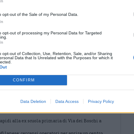
tuare i tamponi gratuiti:
In
egnanonews.com/wp-
s/2022/01/Tamponi-Garantiti-dal-SSR-A-Chi-
o opt-out of the Sale of my Personal Data.
E-Dove-Farli_2.pdf
In
’elenco di tutti i
punti tamponi del territorio
di
to opt-out of processing my Personal Data for Targeted
ps://www.legnanonews.com/wp-
ing.
In
ads/2022/01/ELENCO-PUNTI-TAMPONE_2022-
o opt-out of Collection, Use, Retention, Sale, and/or Sharing
rtale dov’è possibile trovare
l’elenco delle
ersonal Data that Is Unrelated with the Purposes for which it
lected.
eguono i tamponi:
https://www.farmacia-
Out
ni caso è sempre consigliabile contattare la
oncordare un appuntamento.
CONFIRM
Data Deletion
Data Access
Privacy Policy
NE
- Tamponi: l’odissea di Emanuel per uscire
apidi alla ex scuola primaria di Via dei Boschi a
Milanese: cercansi operatori per aprire un centro