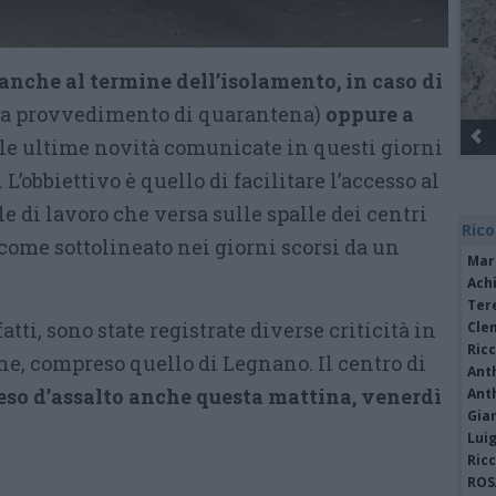
nche al termine dell’isolamento, in caso di
za provvedimento di quarantena)
oppure a
le ultime novità comunicate in questi giorni
. L’obbiettivo è quello di facilitare l’accesso al
le di lavoro che versa sulle spalle dei centri
Rico
 come sottolineato nei giorni scorsi da un
Mar
Achi
Tere
fatti, sono state registrate diverse criticità in
Cle
Ric
, compreso quello di Legnano. Il centro di
Ant
eso d’assalto anche questa mattina, venerdì
Ant
Gia
Luig
Ric
ROS