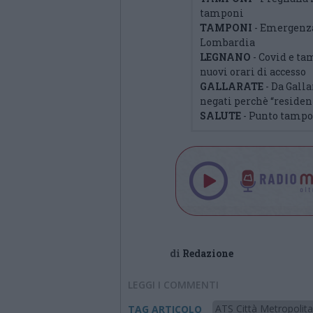
tamponi
TAMPONI
- Emergenza
Lombardia
LEGNANO
- Covid e ta
nuovi orari di accesso
GALLARATE
- Da Gall
negati perchè “residen
SALUTE
- Punto tampo
di
Redazione
LEGGI I COMMENTI
ATS Città Metropolita
TAG ARTICOLO