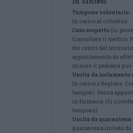
In Sintesi
Tampone volontario:
In carico al cittadino
Caso sospetto
(in pres
Consultare il medico. 
dei centri del territor
appuntamento da effett
minore il pediatra può 
Uscita da isolamento d
In carico a Regione. Co
tamponi. Senza appunta
in farmacia. (Si ricord
tampone)
Uscita da quarantena d
quarantena inviato da 