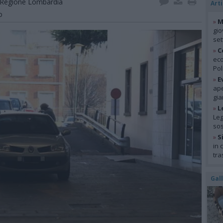
Regione Lombardia
Arti
o
»
M
gio
se
»
C
eco
Pol
»
E
ape
gia
»
L
Leg
so
»
S
in 
tra
Gal