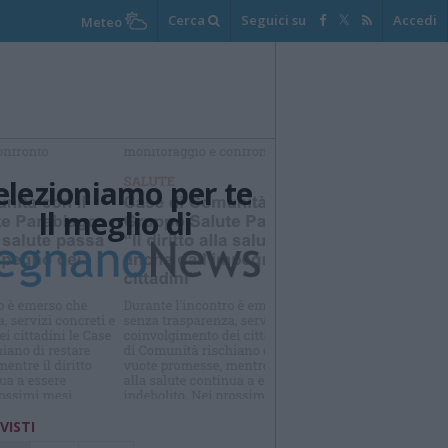
Cerca
Seguici su
Accedi
Meteo
elezioniamo per te
Il meglio di
Iscriviti alla
newsletter
 VISTI