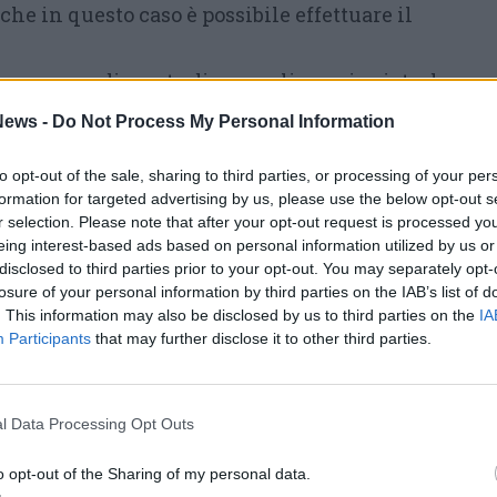
che in questo caso è possibile effettuare il
on provvedimento di sorveglianza inviato da
ews -
Do Not Process My Personal Information
ampone da eseguire in farmacia
to opt-out of the sale, sharing to third parties, or processing of your per
vvedimento di quarantena inviato da Ats):
formation for targeted advertising by us, please use the below opt-out s
Senza appuntamento in un punto tamponi
r selection. Please note that after your opt-out request is processed y
eing interest-based ads based on personal information utilized by us or
disclosed to third parties prior to your opt-out. You may separately opt-
losure of your personal information by third parties on the IAB’s list of
 test antigenici rapidi con esito positivo
. This information may also be disclosed by us to third parties on the
IA
fermati con test molecolare
e pertanto sono
Participants
that may further disclose it to other third parties.
asi».
l Data Processing Opt Outs
erali di Ats Milano
riportata la tabella riassuntiva dei
casi in cui è
o opt-out of the Sharing of my personal data.