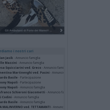
Pulizia del bosco del Rugareto a ...
rdiamo i nostri cari
ian Jasik
- Annuncio famiglia
lle Mazzini
- Annuncio famiglia
sa Squicciarini ved. Greco
- Annuncio famiglia
mentina Martinenghi ved. Pasini
- Annuncio famiglia
cardo Basile
- Partecipazione
hony Napoli
- Partecipazione
hony Napoli
- Annuncio famiglia
nfranco Schieroni Giacometti
- Annuncio famiglia
i Codini
- Annuncio famiglia
cardo Basile
- Annuncio famiglia
A MALINVERNO ved. TETTAMANTI
- Annuncio famiglia