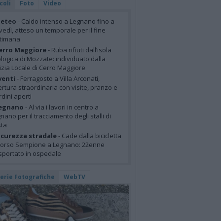
coli
Foto
Video
eteo
- Caldo intenso a Legnano fino a
vedì, atteso un temporale per il fine
ttimana
erro Maggiore
- Ruba rifiuti dall’isola
logica di Mozzate: individuato dalla
izia Locale di Cerro Maggiore
venti
- Ferragosto a Villa Arconati,
rtura straordinaria con visite, pranzo e
rdini aperti
egnano
- Al via i lavori in centro a
nano per il tracciamento degli stalli di
sta
icurezza stradale
- Cade dalla bicicletta
corso Sempione a Legnano: 22enne
sportato in ospedale
lerie Fotografiche
WebTV