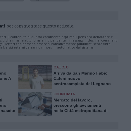
ati
per commentare questo articolo.
tatori. Il contenuto di questo commento esprime il pensiero dell'autore e
s.it, che rimane autonoma e indipendente. I messaggi inclusi nei commenti
ingoli lettori che possono essere automaticamente pubblicati senza filtro
nk a siti esterni verranno rimossi in automatico dal sistema.
CALCIO
nano
Arriva da San Marino Fabio
rone A
Cateni nuovo
centrocampista del Legnano
calcio
ECONOMIA
ti
Mercato del lavoro,
ano.
crescono gli avviamenti
 nascite
nella Città metropolitana di
0 anni
Milano