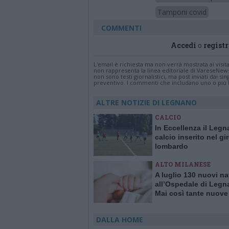
Tamponi covid
COMMENTI
Accedi
o
registr
L'email è richiesta ma non verrà mostrata ai visi
non rappresenta la linea editoriale di VareseNew
non sono testi giornalistici, ma post inviati dai s
preventivo. I commenti che includano uno o più li
ALTRE NOTIZIE DI LEGNANO
CALCIO
In Eccellenza il Leg
calcio inserito nel gi
lombardo
ALTO MILANESE
A luglio 130 nuovi na
all’Ospedale di Legn
Mai così tante nuove
in un solo mese da 1
DALLA HOME