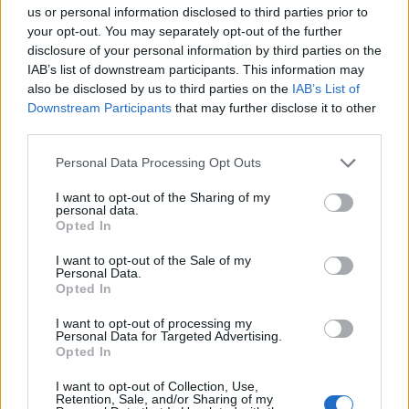
us or personal information disclosed to third parties prior to
L'email è richiesta ma non verrà mostrata ai visitatori. Il contenuto di questo
commento esprime il pensiero dell'autore e non rappresenta la linea editoriale
your opt-out. You may separately opt-out of the further
di VareseNews.it, che rimane autonoma e indipendente. I messaggi inclusi nei
commenti non sono testi giornalistici, ma post inviati dai singoli lettori che
disclosure of your personal information by third parties on the
possono essere automaticamente pubblicati senza filtro preventivo. I commenti
IAB’s list of downstream participants. This information may
che includano uno o più link a siti esterni verranno rimossi in automatico dal
sistema.
also be disclosed by us to third parties on the
IAB’s List of
Downstream Participants
that may further disclose it to other
third parties.
Personal Data Processing Opt Outs
I want to opt-out of the Sharing of my
personal data.
Opted In
I want to opt-out of the Sale of my
Personal Data.
Opted In
I want to opt-out of processing my
Personal Data for Targeted Advertising.
Opted In
I want to opt-out of Collection, Use,
Retention, Sale, and/or Sharing of my