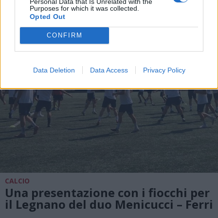
Personal Data that Is Unrelated with the
ALTRE NOTIZIE DI LEGNANO
Purposes for which it was collected.
Opted Out
CONFIRM
Data Deletion
Data Access
Privacy Policy
CALCIO
Una presentazione con i fiocchi per
il Legnano del duo Menicucci – Ferri