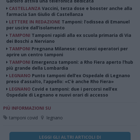
Garolfo attiva una telefonica dedicata
CASTELLANZA
Vaccini, terza dose e booster anche alla
farmacia San Giulio di Castellanza
LETTERE IN REDAZIONE
Tamponi: l’odissea di Emanuel
per uscire dall’isolamento
TAMPONI
Tamponi rapidi alla ex scuola primaria di Via
dei Boschi a Nerviano
TAMPONI
Pregnana Milanese: cercansi operatori per
aprire un centro tamponi
TAMPONI
Emergenza tamponi: a Rho Fiera aperto l’hub
più grande della Lombardia
LEGNANO
Punto tamponi dell’ex Ospedale di Legnano
preso d’assalto, l’appello: «C’è anche Rho Fiera»
LEGNANO
Covid e tamponi: due i percorsi nell’ex
Ospedale di Legnano e nuovi orari di accesso
PIÙ INFORMAZIONI SU
tamponi covid
legnano
LEGGI GLI ALTRI ARTICOLI DI