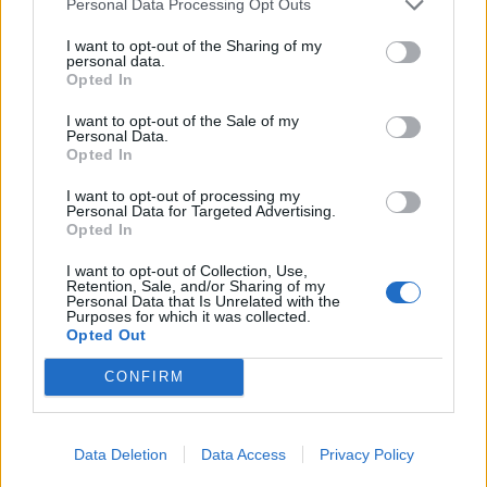
Personal Data Processing Opt Outs
I want to opt-out of the Sharing of my
personal data.
Opted In
I want to opt-out of the Sale of my
Commenti
Personal Data.
Opted In
Accedi
o
registrati
per commentare questo
articolo.
I want to opt-out of processing my
Personal Data for Targeted Advertising.
L'email è richiesta ma non verrà mostrata ai visitatori. Il contenuto di questo
Opted In
commento esprime il pensiero dell'autore e non rappresenta la linea editoriale
di VareseNews.it, che rimane autonoma e indipendente. I messaggi inclusi nei
commenti non sono testi giornalistici, ma post inviati dai singoli lettori che
I want to opt-out of Collection, Use,
possono essere automaticamente pubblicati senza filtro preventivo. I commenti
che includano uno o più link a siti esterni verranno rimossi in automatico dal
Retention, Sale, and/or Sharing of my
sistema.
Personal Data that Is Unrelated with the
Purposes for which it was collected.
Opted Out
CONFIRM
Data Deletion
Data Access
Privacy Policy