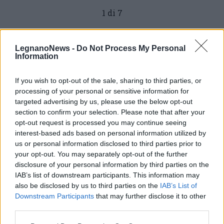
1 di 7
TAG
ANPI Legnano
Legnano
LegnanoNews -
Do Not Process My Personal
Information
If you wish to opt-out of the sale, sharing to third parties, or
Leggi l'articolo:
processing of your personal or sensitive information for
Legnano ricorda la Resistenza: inaugurato a Mazzafame il
targeted advertising by us, please use the below opt-out
cippo dedicato a Samuele Turconi e ai partigiani
section to confirm your selection. Please note that after your
opt-out request is processed you may continue seeing
interest-based ads based on personal information utilized by
us or personal information disclosed to third parties prior to
your opt-out. You may separately opt-out of the further
disclosure of your personal information by third parties on the
IAB’s list of downstream participants. This information may
also be disclosed by us to third parties on the
IAB’s List of
Downstream Participants
that may further disclose it to other
third parties.