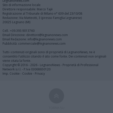
Legnanonews.com
Sito di informazione locale
Direttore responsabile: Marco Tajè
Registrazione al Tribunale di Milano n° 639 del 23/10/08
Redazione: Via Matteotti, 3 (presso Famiglia Legnanese)
20025 Legnano (MI)
Cell.: +39.393.9013760
Email Direzione: direttore@legnanonews.com
Email Redazione: info@legnanonews.com
Pubblicità: commerciale@legnanonews.com
Tutti i contenuti originali sono di proprietà di LegnanoNews, ne è
consentito l'utilizzo citando il sito come fonte. Dei contenuti non originali
viene citata la fonte.
Copyright © 2016 - 2026 - LegnanoNews - Proprietà di Professional
Network s.r.l. - P.Iva 03068650120
Imp. Cookie
-
Cookie
-
Privacy
TORNA SU