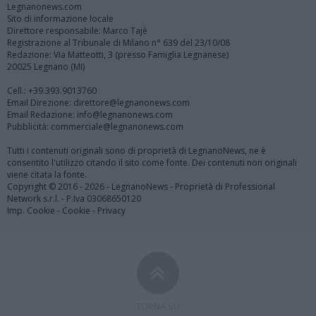
Legnanonews.com
Sito di informazione locale
Direttore responsabile: Marco Tajè
Registrazione al Tribunale di Milano n° 639 del 23/10/08
Redazione: Via Matteotti, 3 (presso Famiglia Legnanese)
20025 Legnano (MI)
Cell.: +39.393.9013760
Email Direzione: direttore@legnanonews.com
Email Redazione: info@legnanonews.com
Pubblicità: commerciale@legnanonews.com
Tutti i contenuti originali sono di proprietà di LegnanoNews, ne è
consentito l'utilizzo citando il sito come fonte. Dei contenuti non originali
viene citata la fonte.
Copyright © 2016 - 2026 - LegnanoNews - Proprietà di Professional
Network s.r.l. - P.Iva 03068650120
Imp. Cookie
-
Cookie
-
Privacy
TORNA SU