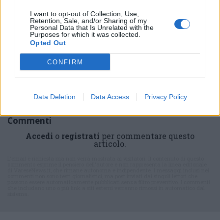
linea per informarvi in modo puntuale.
I want to opt-out of Collection, Use,
Retention, Sale, and/or Sharing of my
Personal Data that Is Unrelated with the
PIÙ INFORMAZIONI SU
Purposes for which it was collected.
Opted Out
legnano
CONFIRM
LEGGI GLI ALTRI ARTICOLI DI
LEGNANO
Data Deletion
Data Access
Privacy Policy
Commenti
Accedi
o
registrati
per commentare questo
articolo.
L'email è richiesta ma non verrà mostrata ai visitatori. Il contenuto di questo
commento esprime il pensiero dell'autore e non rappresenta la linea editoriale
di VareseNews.it, che rimane autonoma e indipendente. I messaggi inclusi nei
commenti non sono testi giornalistici, ma post inviati dai singoli lettori che
possono essere automaticamente pubblicati senza filtro preventivo. I commenti
che includano uno o più link a siti esterni verranno rimossi in automatico dal
sistema.