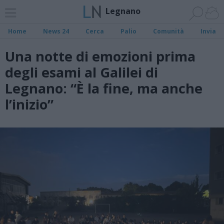
Legnano
Home
News 24
Cerca
Palio
Comunità
Invia
Una notte di emozioni prima
degli esami al Galilei di
Legnano: “È la fine, ma anche
l’inizio”