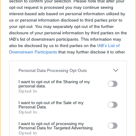
section to confirm your selection. Please note that after your
opt-out request is processed you may continue seeing
interest-based ads based on personal information utilized by
Un post condiviso da LegnanoNews (@legnanonews)
us or personal information disclosed to third parties prior to
your opt-out. You may separately opt-out of the further
disclosure of your personal information by third parties on the
IAB’s list of downstream participants. This information may
also be disclosed by us to third parties on the
IAB’s List of
Downstream Participants
that may further disclose it to other
third parties.
Personal Data Processing Opt Outs
Tutti gli eventi
I want to opt-out of the Sharing of my
di
agosto
personal data.
Via Confalonieri, 5
Opted In
Castronno
I want to opt-out of the Sale of my
Personal Data.
Valeria Arini
Opted In
valeria.arini@legnanonews.com
I want to opt-out of processing my
Noi di LegnanoNews abbiamo a cuore l'informazione del
Personal Data for Targeted Advertising.
Opted In
nostro territorio e cerchiamo di essere sempre in prima