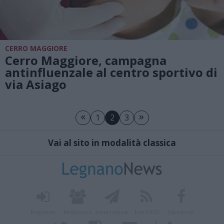
CERRO MAGGIORE
Cerro Maggiore, campagna
antinfluenzale al centro sportivo di
via Asiago
«
»
1
2
3
Vai al sito in modalità classica
Registrati
Redazione
Invia notizia
Feed RSS
Facebook