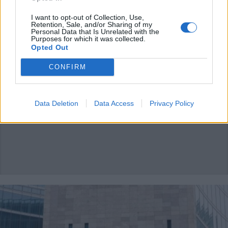
I want to opt-out of Collection, Use,
Retention, Sale, and/or Sharing of my
SALUTE
Personal Data that Is Unrelated with the
Distribuzione vaccino
Purposes for which it was collected.
Opted Out
antinfluenzale, la Regione punta il
dito sui ritardi nelle consegne dai
CONFIRM
fornitori
Data Deletion
Data Access
Privacy Policy