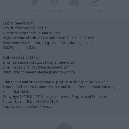
Twitter
Instagram
Contatti
Pubblicità
Legnanonews.com
Sito di informazione locale
Direttore responsabile: Marco Tajè
Registrazione al Tribunale di Milano n° 639 del 23/10/08
Redazione: Via Matteotti, 3 (presso Famiglia Legnanese)
20025 Legnano (MI)
Cell.: +39.393.9013760
Email Direzione: direttore@legnanonews.com
Email Redazione: info@legnanonews.com
Pubblicità: commerciale@legnanonews.com
Tutti i contenuti originali sono di proprietà di LegnanoNews, ne è
consentito l'utilizzo citando il sito come fonte. Dei contenuti non originali
viene citata la fonte.
Copyright © 2016 - 2026 - LegnanoNews - Proprietà di Professional
Network s.r.l. - P.Iva 03068650120
Imp. Cookie
-
Cookie
-
Privacy