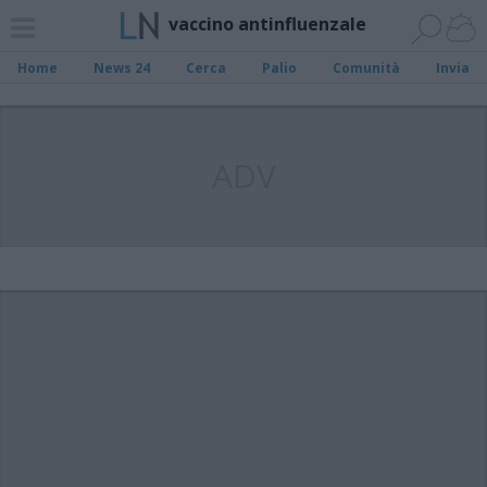
vaccino antinfluenzale
Home
News 24
Cerca
Palio
Comunità
Invia
ADV