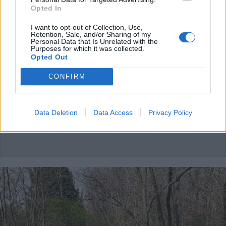
Opted In
RHO
I want to opt-out of Collection, Use,
Traffico di hashish tra l’Alto
Retention, Sale, and/or Sharing of my
Personal Data that Is Unrelated with the
Milanese e Rho, a gestirlo una
Purposes for which it was collected.
banda di minori
Opted Out
CONFIRM
Data Deletion
Data Access
Privacy Policy