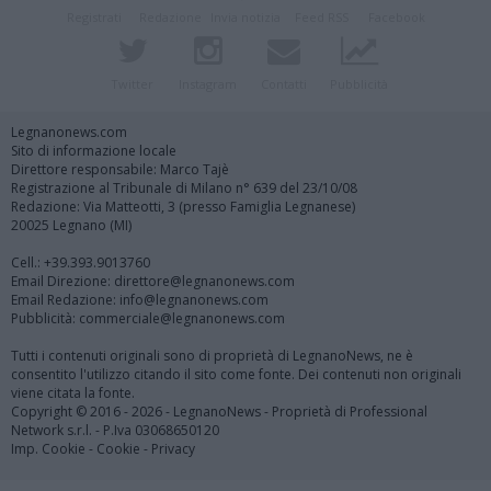
Registrati
Redazione
Invia notizia
Feed RSS
Facebook
Twitter
Instagram
Contatti
Pubblicità
Legnanonews.com
Sito di informazione locale
Direttore responsabile: Marco Tajè
Registrazione al Tribunale di Milano n° 639 del 23/10/08
Redazione: Via Matteotti, 3 (presso Famiglia Legnanese)
20025 Legnano (MI)
Cell.: +39.393.9013760
Email Direzione: direttore@legnanonews.com
Email Redazione: info@legnanonews.com
Pubblicità: commerciale@legnanonews.com
Tutti i contenuti originali sono di proprietà di LegnanoNews, ne è
consentito l'utilizzo citando il sito come fonte. Dei contenuti non originali
viene citata la fonte.
Copyright © 2016 - 2026 - LegnanoNews - Proprietà di Professional
Network s.r.l. - P.Iva 03068650120
Imp. Cookie
-
Cookie
-
Privacy