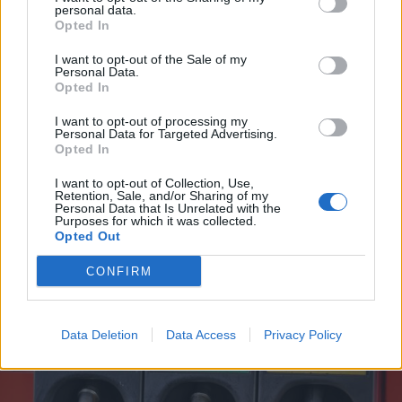
personal data.
Opted In
I want to opt-out of the Sale of my
Personal Data.
Opted In
I want to opt-out of processing my
Personal Data for Targeted Advertising.
Opted In
I want to opt-out of Collection, Use,
Retention, Sale, and/or Sharing of my
Personal Data that Is Unrelated with the
Purposes for which it was collected.
MILANO
Opted Out
Fibromialgia, la Lombardia avvia
un progetto pilota per la presa in
CONFIRM
carico integrata dei pazienti
Data Deletion
Data Access
Privacy Policy