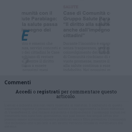
Selezioniamo per te
Il meglio di
Commenti
Accedi
o
registrati
per commentare questo
articolo.
L'email è richiesta ma non verrà mostrata ai visitatori. Il contenuto di questo
commento esprime il pensiero dell'autore e non rappresenta la linea editoriale
di VareseNews.it, che rimane autonoma e indipendente. I messaggi inclusi nei
commenti non sono testi giornalistici, ma post inviati dai singoli lettori che
possono essere automaticamente pubblicati senza filtro preventivo. I commenti
che includano uno o più link a siti esterni verranno rimossi in automatico dal
sistema.