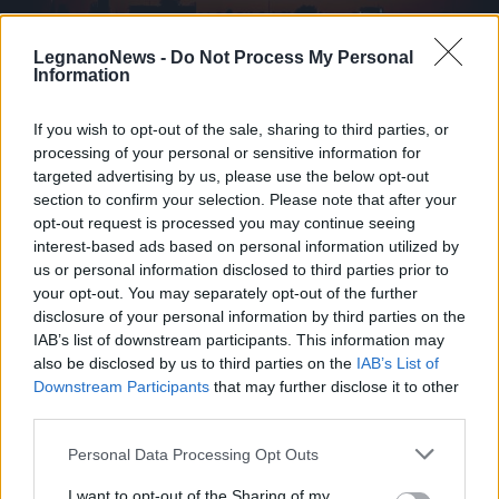
LegnanoNews -
Do Not Process My Personal
Information
If you wish to opt-out of the sale, sharing to third parties, or
processing of your personal or sensitive information for
targeted advertising by us, please use the below opt-out
section to confirm your selection. Please note that after your
opt-out request is processed you may continue seeing
interest-based ads based on personal information utilized by
us or personal information disclosed to third parties prior to
AUTOSTRADE
your opt-out. You may separately opt-out of the further
A4 Milano-Brescia, martedì notte
disclosure of your personal information by third parties on the
doppio cantiere: uscita obbligata a
IAB’s list of downstream participants. This information may
Certosa e ingresso chiuso a Sesto
also be disclosed by us to third parties on the
IAB’s List of
Downstream Participants
that may further disclose it to other
third parties.
Personal Data Processing Opt Outs
I want to opt-out of the Sharing of my