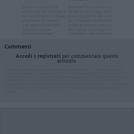
Commenti
Accedi
o
registrati
per commentare questo
articolo.
L'email è richiesta ma non verrà mostrata ai visitatori. Il contenuto di questo
commento esprime il pensiero dell'autore e non rappresenta la linea editoriale
di VareseNews.it, che rimane autonoma e indipendente. I messaggi inclusi nei
commenti non sono testi giornalistici, ma post inviati dai singoli lettori che
possono essere automaticamente pubblicati senza filtro preventivo. I commenti
che includano uno o più link a siti esterni verranno rimossi in automatico dal
sistema.