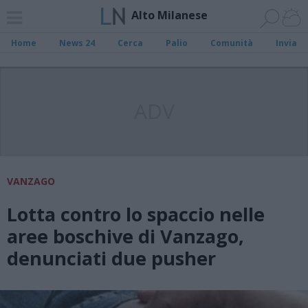
Alto Milanese
Home
News 24
Cerca
Palio
Comunità
Invia
ADV
VANZAGO
Lotta contro lo spaccio nelle
aree boschive di Vanzago,
denunciati due pusher