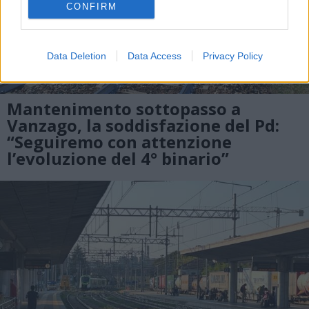
CONFIRM
Data Deletion
Data Access
Privacy Policy
Mantenimento sottopasso a
Vanzago, la soddisfazione del Pd:
“Seguiremo con attenzione
l’evoluzione del 4° binario”