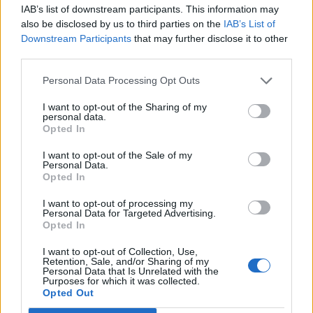
IAB’s list of downstream participants. This information may
also be disclosed by us to third parties on the
IAB’s List of
Downstream Participants
that may further disclose it to other
third parties.
Personal Data Processing Opt Outs
VANZAGO
I want to opt-out of the Sharing of my
Potenziamento Rho-Gallarate: ci
personal data.
sarà anche un nuovo accesso
Opted In
ciclopedonale alla stazione di
I want to opt-out of the Sale of my
Vanzago
Personal Data.
Opted In
I want to opt-out of processing my
Personal Data for Targeted Advertising.
Opted In
I want to opt-out of Collection, Use,
Retention, Sale, and/or Sharing of my
Personal Data that Is Unrelated with the
Purposes for which it was collected.
Opted Out