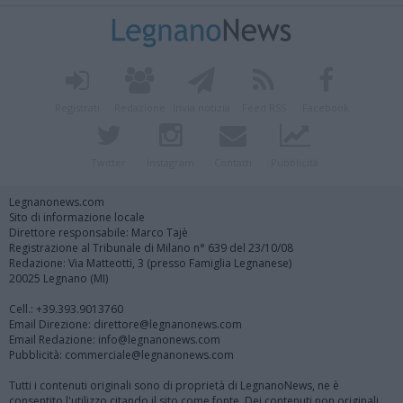
Registrati
Redazione
Invia notizia
Feed RSS
Facebook
Twitter
Instagram
Contatti
Pubblicità
Legnanonews.com
Sito di informazione locale
Direttore responsabile: Marco Tajè
Registrazione al Tribunale di Milano n° 639 del 23/10/08
Redazione: Via Matteotti, 3 (presso Famiglia Legnanese)
20025 Legnano (MI)
Cell.: +39.393.9013760
Email Direzione: direttore@legnanonews.com
Email Redazione: info@legnanonews.com
Pubblicità: commerciale@legnanonews.com
Tutti i contenuti originali sono di proprietà di LegnanoNews, ne è
consentito l'utilizzo citando il sito come fonte. Dei contenuti non originali