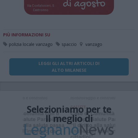
di
agosto
Via Confalonieri, 5
Castronno
PIÙ INFORMAZIONI SU
polizia locale vanzago
spaccio
vanzago
LEGGI GLI ALTRI ARTICOLI DI
ALTO MILANESE
Selezioniamo per te
Il meglio di