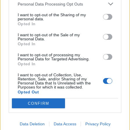
Personal Data Processing Opt Outs
I want to opt-out of the Sharing of my
personal data.
Opted In
LEGNANO
I want to opt-out of the Sale of my
“I Verdi e i 5 Stelle non hanno mai
Personal Data.
fatto alleanze elettorali con il
Opted In
Movimento dei cittadini”
I want to opt-out of processing my
Personal Data for Targeted Advertising.
Opted In
I want to opt-out of Collection, Use,
Retention, Sale, and/or Sharing of my
Personal Data that Is Unrelated with the
Purposes for which it was collected.
Opted Out
CONFIRM
Data Deletion
Data Access
Privacy Policy