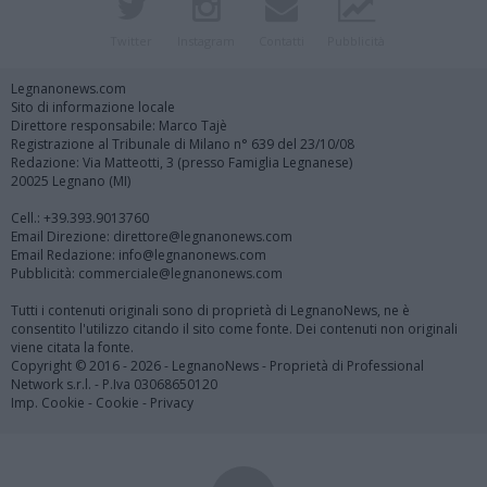
Twitter
Instagram
Contatti
Pubblicità
Legnanonews.com
Sito di informazione locale
Direttore responsabile: Marco Tajè
Registrazione al Tribunale di Milano n° 639 del 23/10/08
Redazione: Via Matteotti, 3 (presso Famiglia Legnanese)
20025 Legnano (MI)
Cell.: +39.393.9013760
Email Direzione: direttore@legnanonews.com
Email Redazione: info@legnanonews.com
Pubblicità: commerciale@legnanonews.com
Tutti i contenuti originali sono di proprietà di LegnanoNews, ne è
consentito l'utilizzo citando il sito come fonte. Dei contenuti non originali
viene citata la fonte.
Copyright © 2016 - 2026 - LegnanoNews - Proprietà di Professional
Network s.r.l. - P.Iva 03068650120
Imp. Cookie
-
Cookie
-
Privacy