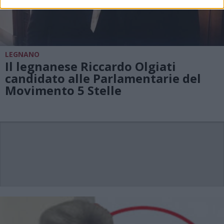
LEGNANO
Il legnanese Riccardo Olgiati
candidato alle Parlamentarie del
Movimento 5 Stelle