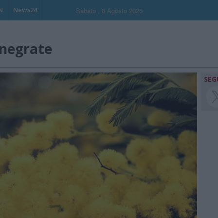
N
News24
Sabato , 8 Agosto 2026
anegrate
SEG