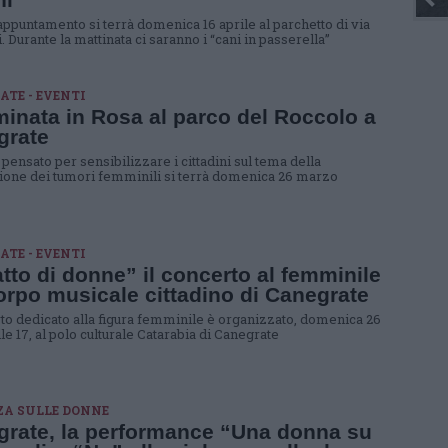
 appuntamento si terrà domenica 16 aprile al parchetto di via
. Durante la mattinata ci saranno i “cani in passerella”
TE - EVENTI
nata in Rosa al parco del Roccolo a
grate
pensato per sensibilizzare i cittadini sul tema della
one dei tumori femminili si terrà domenica 26 marzo
TE - EVENTI
atto di donne” il concerto al femminile
orpo musicale cittadino di Canegrate
rto dedicato alla figura femminile è organizzato, domenica 26
e 17, al polo culturale Catarabia di Canegrate
ZA SULLE DONNE
rate, la performance “Una donna su