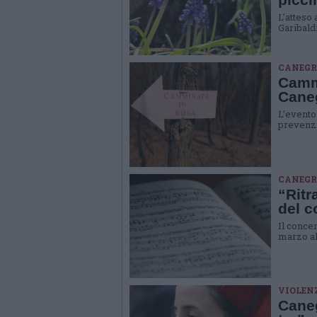
L’atteso
Garibaldi
CANEGRA
Cammi
Cane
L’evento 
prevenzi
CANEGRA
“Ritr
del c
Il conce
marzo all
VIOLEN
Caneg