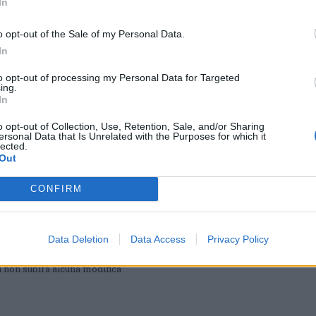
In
rate torna al bosco delle Cascinette
Sound of Metal”
o opt-out of the Sale of my Personal Data.
o appuntamento con Cinegrate è previsto per mercoledì 20 luglio.
asione sarà proiettato il film del regista Darius Marder
In
to opt-out of processing my Personal Data for Targeted
ing.
In
TE - EVENTI
 la tradizionale Sagra del pesce in
o opt-out of Collection, Use, Retention, Sale, and/or Sharing
ada Baggina di Canegrate
ersonal Data that Is Unrelated with the Purposes for which it
lected.
e della Contrada Baggiana riapriranno le loro porte per per la
 di grandi e piccini. Ecco il programma degli appuntamenti
Out
 dalla Contrada Baggina
CONFIRM
ATE
avera in festa” a Canegrate:
tamento il 10 aprile
Data Deletion
Data Access
Privacy Policy
 programma di eventi che si svolgeranno nel parchetto di via
i non subirà alcuna modifica