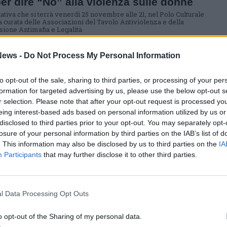
per dire “No” alla violenza sulle donne
ativa che si terrà venerdì 25 novembre alle 21, nel Polo Culturale
a curata delle Associazioni del Tavolo Antiviolenza e della
one Antimafia e Legalità
ews -
Do Not Process My Personal Information
A
 appuntamenti al Cinema con
eSogni” a Canegrate
to opt-out of the sale, sharing to third parties, or processing of your per
formation for targeted advertising by us, please use the below opt-out s
gna “CineSogni” inizierà giovedì 29 settembre con il film
i con il tuo nome”. Il prossimo appuntamento a sorpresa sarà il
r selection. Please note that after your opt-out request is processed y
e
eing interest-based ads based on personal information utilized by us or
disclosed to third parties prior to your opt-out. You may separately opt-
losure of your personal information by third parties on the IAB’s list of
ATE
. This information may also be disclosed by us to third parties on the
IA
era Autunnale di Canegrate torna con
Participants
that may further disclose it to other third parties.
ogramma di musica e cultura
amento in centro paese si terrà lunedì 5 settembre. Dalle 8 alle 18
ie canegratesi ci saranno i banchi degli ambulanti
l Data Processing Opt Outs
o opt-out of the Sharing of my personal data.
ATE