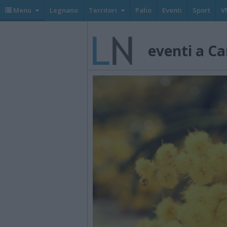
Menù
Legnano
Territori
Palio
Eventi
Sport
V
eventi a C