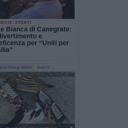
RATE - EVENTI
te Bianca di Canegrate:
divertimento e
ficenza per “Uniti per
ilia”
lerie Fotografiche
WebTV