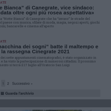
ATE
e Bianca” di Canegrate, vice sindaco:
data oltre ogni più rosea aspettativa»
la “Notte Bianca” di Canegrate che ha “invaso” le strade del
el paese con musica, sfilate di moda, magia, negozi aperti, giochi
ini, bancarelle e cinema all’aperto
ATE
acchina dei sogni” batte il maltempo e
 la rassegna Cinegrate 2021
, dei sette appuntamenti cinematografici, è stato organizzato in
 e ha visto la partecipazione di numerosi cittadini. Il prossimo
nto si terrà il 17 luglio all’Oratorio San Luigi
1
2
Successivo »
Guarda l'archivio