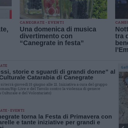
CANEGRATE - EVENTI
CANEG
te,
Una domenica di musica
Not
divertimento con
tra 
“Canegrate in festa”
bene
l’Em
ATE
Gal
essi, storie e sguardi di grandi donne” al
Culturale Catarabia di Canegrate
si terrà giovedì 15 giugno alle 21. Iniziativa a cura del gruppo
n/Rip-Live e del Tavolo contro la violenza di genere
 Culturale e del Volontariato)
TE - EVENTI
egrate torna la Festa di Primavera con
relle e tante iniziative per grandi e
ni