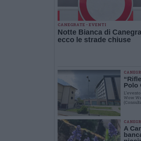
CANEGRATE - EVENTI
Notte Bianca di Canegra
ecco le strade chiuse
CANEGR
“Rifl
Polo 
L’evento 
Wow Woma
(Consulta
CANEGRA
A Can
banca
picci