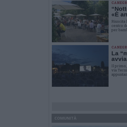
CANEGR
“Nott
«È an
Riuscita 
centro d
per bamb
CANEGR
La “m
avvia
Il primo
via Terni
appuntame
COMUNITÀ