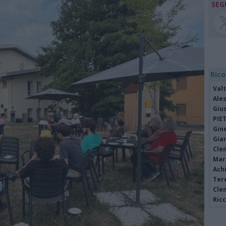
SEG
Rico
Valt
Ale
Giu
PIE
Gine
Gia
Cle
Mar
Achi
Tere
Cle
Ric