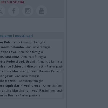
UICI SUI SOCIAL
rdiamo i nostri cari
er Pulsinelli
- Annuncio famiglia
ssando Colombo
- Annuncio famiglia
seppe Fava
- Annuncio famiglia
TRO MALERBA
- Annuncio famiglia
tte Pedotti ved. Urbini
- Annuncio famiglia
nfranco Schieroni Giacometti
- Partecipazione
mentina Martinenghi ved. Pasini
- Partecipazione
ian Jasik
- Annuncio famiglia
lle Mazzini
- Annuncio famiglia
sa Squicciarini ved. Greco
- Annuncio famiglia
mentina Martinenghi ved. Pasini
- Annuncio famiglia
cardo Basile
- Partecipazione