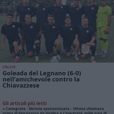
CALCIO
Goleada del Legnano (6-0)
nell’amichevole contro la
Chiavazzese
Gli articoli più letti
»
Canegrate - Notizia sponsorizzata
- Ultima chiamata
prima di Ferragosto da Giridea a Canegrate: mille paia di