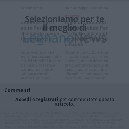
Selezioniamo per te
Il meglio di
Commenti
Accedi
o
registrati
per commentare questo
articolo.
L'email è richiesta ma non verrà mostrata ai visitatori. Il contenuto di questo
commento esprime il pensiero dell'autore e non rappresenta la linea editoriale
di VareseNews.it, che rimane autonoma e indipendente. I messaggi inclusi nei
commenti non sono testi giornalistici, ma post inviati dai singoli lettori che
possono essere automaticamente pubblicati senza filtro preventivo. I commenti