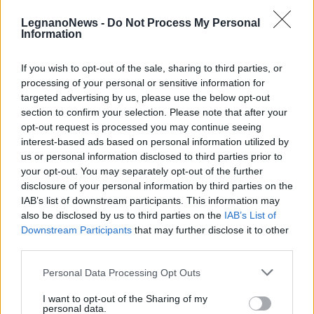
LegnanoNews -
Do Not Process My Personal
Information
If you wish to opt-out of the sale, sharing to third parties, or
processing of your personal or sensitive information for
targeted advertising by us, please use the below opt-out
section to confirm your selection. Please note that after your
opt-out request is processed you may continue seeing
interest-based ads based on personal information utilized by
us or personal information disclosed to third parties prior to
your opt-out. You may separately opt-out of the further
disclosure of your personal information by third parties on the
IAB’s list of downstream participants. This information may
ALTO MILANESE
also be disclosed by us to third parties on the
IAB’s List of
102mila euro raccolti e più di 1.200
Downstream Participants
that may further disclose it to other
donatori: 8 progetti finanziati
third parties.
grazie al crowdfunding della BCC
Personal Data Processing Opt Outs
I want to opt-out of the Sharing of my
personal data.