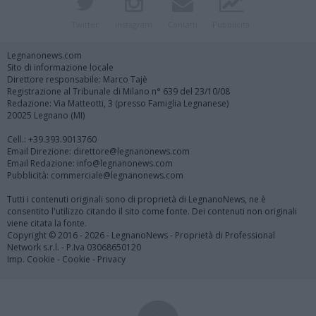
Twitter
Instagram
Contatti
Pubblicità
Legnanonews.com
Sito di informazione locale
Direttore responsabile: Marco Tajè
Registrazione al Tribunale di Milano n° 639 del 23/10/08
Redazione: Via Matteotti, 3 (presso Famiglia Legnanese)
20025 Legnano (MI)
Cell.: +39.393.9013760
Email Direzione: direttore@legnanonews.com
Email Redazione: info@legnanonews.com
Pubblicità: commerciale@legnanonews.com
Tutti i contenuti originali sono di proprietà di LegnanoNews, ne è
consentito l'utilizzo citando il sito come fonte. Dei contenuti non originali
viene citata la fonte.
Copyright © 2016 - 2026 - LegnanoNews - Proprietà di Professional
Network s.r.l. - P.Iva 03068650120
Imp. Cookie
-
Cookie
-
Privacy