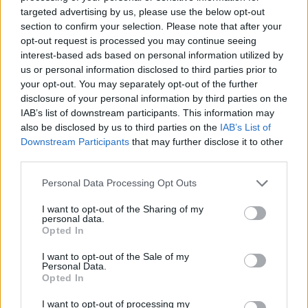
Commenti
targeted advertising by us, please use the below opt-out
section to confirm your selection. Please note that after your
Accedi
o
registrati
per commentare questo
opt-out request is processed you may continue seeing
articolo.
interest-based ads based on personal information utilized by
L'email è richiesta ma non verrà mostrata ai visitatori. Il contenuto di questo
us or personal information disclosed to third parties prior to
commento esprime il pensiero dell'autore e non rappresenta la linea editoriale
di VareseNews.it, che rimane autonoma e indipendente. I messaggi inclusi nei
your opt-out. You may separately opt-out of the further
commenti non sono testi giornalistici, ma post inviati dai singoli lettori che
possono essere automaticamente pubblicati senza filtro preventivo. I commenti
disclosure of your personal information by third parties on the
che includano uno o più link a siti esterni verranno rimossi in automatico dal
IAB’s list of downstream participants. This information may
sistema.
also be disclosed by us to third parties on the
IAB’s List of
Downstream Participants
that may further disclose it to other
third parties.
Personal Data Processing Opt Outs
I want to opt-out of the Sharing of my
personal data.
Opted In
I want to opt-out of the Sale of my
Personal Data.
Opted In
I want to opt-out of processing my