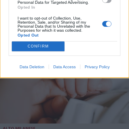
Personal Data for Targeted Advertising.
Opted In
I want to opt-out of Collection, Use,
Retention, Sale, and/or Sharing of my
ALTRE NOTIZIE DI CANEGRATE
Personal Data that Is Unrelated with the
Purposes for which it was collected.
Opted Out
CONFIRM
Data Deletion
Data Access
Privacy Policy
ALTO MILANESE